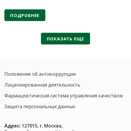
сегодня рассматриваются и как потенциальные
модуляторы нейропсихических состояний. По
ПОДРОБНЕЕ
данным публикаций в российских научных журналах
(«Вестник Российской академии медицинских наук»,
«Экспериментальная и клиническая
Пробиотики
гастроэнтерология»
…
ПОКАЗАТЬ ЕЩЕ
против
тревоги:
61,1%
пробиотических
штаммов
Положение об антикоррупции
влияют
на
Лицензированная деятельность
нейротрансмиттеры
Фармацевтическая система управления качеством
Защита персональных данных
Адрес:
127015, г. Москва,