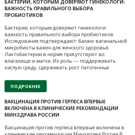
«ФИРМА
БАКТЕРИИ, КОТОРЫМ ДОВЕРЯЮТ ГИНЕКОЛОГИ:
«ВИТАФАРМА»
ВАЖНОСТЬ ПРАВИЛЬНОГО ВЫБОРА
—
ПРОБИОТИКОВ
30
лет
Бактерии, которым доверяют гинекологи:
научных
важность правильного выбора пробиотиков
разработок
Исследования подтверждают: баланс вагинальной
и
микробиоты важен для женского здоровья.
производства
Лактобактерии в норме присутствуют во
пробиотических
влагалище и матке. Их роль –– поддерживать
препаратов
кислую среду, сдерживать рост патогенных
микроорганизмов и снижать риск воспалений.
Когда лактобактерий недостаточно из-за приема
ПОДРОБНЕЕ
антибиотиков или гормональных сбоев, могут
Б
помочь препараты с пробиотиками. Важно, чтобы
…
к
ВАКЦИНАЦИЯ ПРОТИВ ГЕРПЕСА ВПЕРВЫЕ
д
ВКЛЮЧЕНА В КЛИНИЧЕСКИЕ РЕКОМЕНДАЦИИ
г
МИНЗДРАВА РОССИИ
в
п
Вакцинация против герпеса впервые включена в
в
клинические рекомендации Минздрава России В