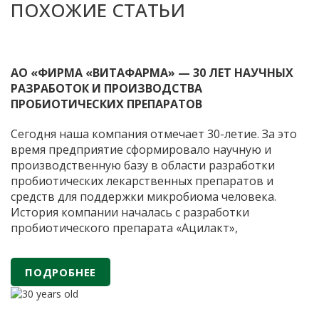
ПОХОЖИЕ СТАТЬИ
АО «ФИРМА «ВИТАФАРМА» — 30 ЛЕТ НАУЧНЫХ
РАЗРАБОТОК И ПРОИЗВОДСТВА
ПРОБИОТИЧЕСКИХ ПРЕПАРАТОВ
Сегодня наша компания отмечает 30-летие. За это
время предприятие сформировало научную и
производственную базу в области разработки
пробиотических лекарственных препаратов и
средств для поддержки микробиома человека.
История компании началась с разработки
пробиотического препарата «Ацилакт»,
применяемого в гинекологической практике для
восстановления и поддержания естественного
ПОДРОБНЕЕ
баланса микрофлоры. Препарат был создан на
основе научных исследований Института
АО
вирусологии имени
…