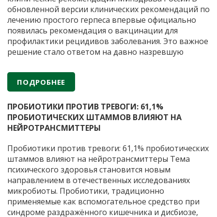
п
обновленной версии клинических рекомендаций по
лечению простого герпеса впервые официально
появилась рекомендация о вакцинации для
профилактики рецидивов заболевания. Это важное
решение стало ответом на давно назревшую
потребность медицинского сообщества.
Герпетическая инфекция остается одной из самых
ПОДРОБНЕЕ
распространенных вирусных инфекций человека,
Вакцин
при этом стандартная антивирусная терапия
…
против
ПРОБИОТИКИ ПРОТИВ ТРЕВОГИ: 61,1%
герпес
ПРОБИОТИЧЕСКИХ ШТАММОВ ВЛИЯЮТ НА
вперв
НЕЙРОТРАНСМИТТЕРЫ
включ
в
Пробиотики против тревоги: 61,1% пробиотических
клинич
штаммов влияют на нейротрансмиттеры Тема
реком
психического здоровья становится новым
Минзд
направлением в отечественных исследованиях
России
микробиоты. Пробиотики, традиционно
применяемые как вспомогательное средство при
синдроме раздражённого кишечника и дисбиозе,