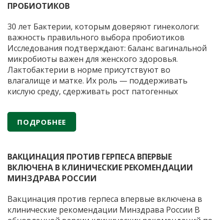
это
ПРОБИОТИКОВ
значит?
Учёные
30 лет Бактерии, которым доверяют гинекологи:
впервые
важность правильного выбора пробиотиков
дали
Исследования подтверждают: баланс вагинальной
официальное
микробиоты важен для женского здоровья.
определение
Лактобактерии в норме присутствуют во
влагалище и матке. Их роль — поддерживать
кислую среду, сдерживать рост патогенных
микроорганизмов и снижать риск воспалений.
Когда лактобактерий недостаточно из-за приема
ПОДРОБНЕЕ
антибиотиков или гормональных сбоев, могут
Бактерии,
помочь препараты с пробиотиками.
…
которым
доверяют
ВАКЦИНАЦИЯ ПРОТИВ ГЕРПЕСА ВПЕРВЫЕ
гинекологи:
ВКЛЮЧЕНА В КЛИНИЧЕСКИЕ РЕКОМЕНДАЦИИ
важность
МИНЗДРАВА РОССИИ
правильного
Вакцинация против герпеса впервые включена в
выбора
клинические рекомендации Минздрава России В
пробиотиков