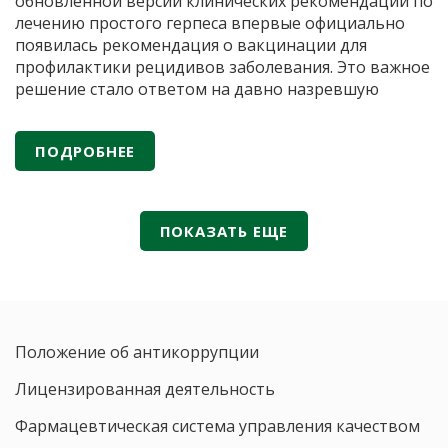
обновленной версии клинических рекомендаций по
лечению простого герпеса впервые официально
появилась рекомендация о вакцинации для
профилактики рецидивов заболевания. Это важное
решение стало ответом на давно назревшую
потребность медицинского сообщества.
Герпетическая инфекция остается одной из самых
ПОДРОБНЕЕ
распространенных вирусных инфекций человека,
Вакцин
при этом стандартная антивирусная терапия
…
против
герпес
ПОКАЗАТЬ ЕЩЕ
вперв
включ
в
клинич
реком
Положение об антикоррупции
Минзд
России
Лицензированная деятельность
Фармацевтическая система управления качеством