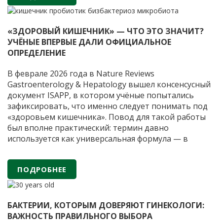
Обновлённые в 2025 году клинические
Герпес:
рекомендации отражают
…
на
«ЗДОРОВЫЙ КИШЕЧНИК» — ЧТО ЭТО ЗНАЧИТ?
шаг
УЧЁНЫЕ ВПЕРВЫЕ ДАЛИ ОФИЦИАЛЬНОЕ
впереди
ОПРЕДЕЛЕНИЕ
рецидива
В феврале 2026 года в Nature Reviews
Gastroenterology & Hepatology вышел консенсусный
документ ISAPP, в котором учёные попытались
зафиксировать, что именно следует понимать под
«здоровьем кишечника». Повод для такой работы
был вполне практический: термин давно
используется как универсальная формула — в
научных статьях, клинической практике,
маркетинге, в обсуждении диеты,
ПОДРОБНЕЕ
ферментированных продуктов и пробиотиков, —
«Здоровый
но
…
кишечник»
—
БАКТЕРИИ, КОТОРЫМ ДОВЕРЯЮТ ГИНЕКОЛОГИ:
что
ВАЖНОСТЬ ПРАВИЛЬНОГО ВЫБОРА