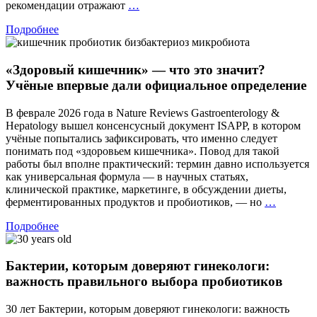
Герпес:
рекомендации отражают
…
на
Подробнее
шаг
впереди
рецидива
«Здоровый кишечник» — что это значит?
Учёные впервые дали официальное определение
В феврале 2026 года в Nature Reviews Gastroenterology &
Hepatology вышел консенсусный документ ISAPP, в котором
учёные попытались зафиксировать, что именно следует
понимать под «здоровьем кишечника». Повод для такой
работы был вполне практический: термин давно используется
как универсальная формула — в научных статьях,
клинической практике, маркетинге, в обсуждении диеты,
«Здоро
ферментированных продуктов и пробиотиков, — но
…
кишечн
Подробнее
—
что
это
Бактерии, которым доверяют гинекологи:
значит?
Учёные
важность правильного выбора пробиотиков
впервые
дали
30 лет Бактерии, которым доверяют гинекологи: важность
официал