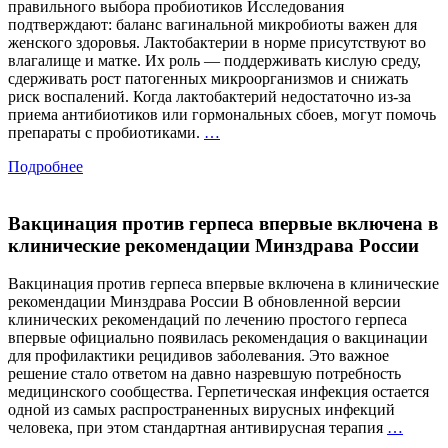
правильного выбора пробиотиков Исследования
определ
подтверждают: баланс вагинальной микробиоты важен для
женского здоровья. Лактобактерии в норме присутствуют во
влагалище и матке. Их роль — поддерживать кислую среду,
сдерживать рост патогенных микроорганизмов и снижать
риск воспалений. Когда лактобактерий недостаточно из-за
приема антибиотиков или гормональных сбоев, могут помочь
Бактерии,
препараты с пробиотиками.
…
которым
Подробнее
доверяют
гинекологи:
важность
Вакцинация против герпеса впервые включена в
правильного
выбора
клинические рекомендации Минздрава России
пробиотиков
Вакцинация против герпеса впервые включена в клинические
рекомендации Минздрава России В обновленной версии
клинических рекомендаций по лечению простого герпеса
впервые официально появилась рекомендация о вакцинации
для профилактики рецидивов заболевания. Это важное
решение стало ответом на давно назревшую потребность
медицинского сообщества. Герпетическая инфекция остается
одной из самых распространенных вирусных инфекций
Вакци
человека, при этом стандартная антивирусная терапия
…
проти