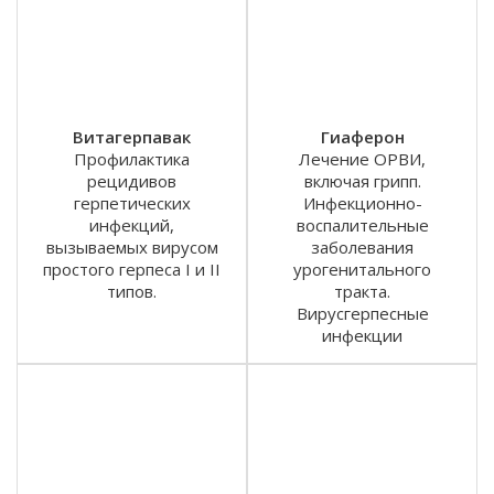
Витагерпавак
Гиаферон
Профилактика
Лечение ОРВИ,
рецидивов
включая грипп.
герпетических
Инфекционно-
инфекций,
воспалительные
вызываемых вирусом
заболевания
простого герпеса I и II
урогенитального
типов.
тракта.
Вирусгерпесные
инфекции