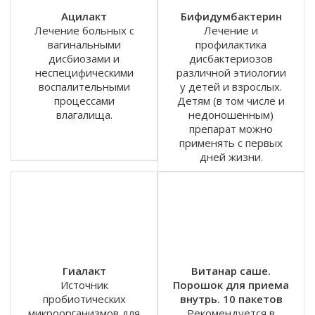
Ацилакт
Бифидумбактерин
Лечение больных с
Лечение и
вагинальными
профилактика
дисбиозами и
дисбактериозов
неспецифическими
различной этиологии
воспалительными
у детей и взрослых.
процессами
Детям (в том числе и
влагалища.
недоношенным)
препарат можно
применять с первых
дней жизни.
Гиалакт
Витанар саше.
Источник
Порошок для приема
пробиотических
внутрь. 10 пакетов
микроорганизмов для
Рекомендуется в