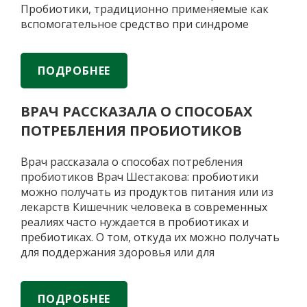
России
Пробиотики, традиционно применяемые как
вспомогательное средство при синдроме
раздражённого кишечника и дисбиозе, сегодня
рассматриваются и как потенциальные
модуляторы нейропсихических состояний. По
ПОДРОБНЕЕ
данным публикаций в российских научных
журналах («Вестник Российской академии
ВРАЧ РАССКАЗАЛА О СПОСОБАХ
медицинских наук», «Экспериментальная и
ПОТРЕБЛЕНИЯ ПРОБИОТИКОВ
Пробиотики
клиническая гастроэнтерология»
…
против
тревоги:
Врач рассказала о способах потребления
61,1%
пробиотиков Врач Шестакова: пробиотики
пробиотических
можно получать из продуктов питания или из
штаммов
лекарств Кишечник человека в современных
влияют
реалиях часто нуждается в пробиотиках и
на
пребиотиках. О том, откуда их можно получать
нейротрансмитт
для поддержания здоровья или для
восполнения их дефицита, 20 августа
«Газете.Ru» рассказали врач-диетолог Ольга
Шестакова и врач, председатель совета
ПОДРОБНЕЕ