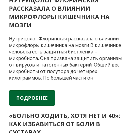
НУТРИЦОЛОГ ФЛОРИНСКАЯ
почему
РАССКАЗАЛА О ВЛИЯНИИ
нельзя
пить
МИКРОФЛОРЫ КИШЕЧНИКА НА
пробиотики
МОЗГИ
просто
потому,
Нутрицолог Флоринская рассказала о влиянии
что
микрофлоры кишечника на мозги В кишечнике
так
человека есть защитная биопленка –
модно
микробиота. Она призвана защитить организм
от вирусов и патогенных бактерий. Общий вес
микробиоты от полутора до четырех
килограммов. По большей части он
действительно сосредоточен именно в
кишечнике (около трех кило), остальная часть
распределена по коже, ротовой полости и
ПОДРОБНЕЕ
Нутрицолог
другим
…
Флоринская
«БОЛЬНО ХОДИТЬ, ХОТЯ НЕТ И 40»:
рассказала
КАК ИЗБАВИТЬСЯ ОТ БОЛИ В
о
влиянии
СУСТАВАХ