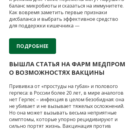
баланс микробиоты и сказаться на иммунитете.
Как вовремя заметить первые признаки
дисбаланса и выбрать эффективное средство
для поддержки кишечника —
ферментированные продукты или аптечные
пробиотики — «Газете.Ru» рассказали врач-
диетолог Ольга Шестакова и врач,
ПОДРОБНЕЕ
председатель совета директоров
АО «Фирма «Витафарма» Эллада Мордвинцева.
ВЫШЛА СТАТЬЯ НА ФАРМ МЕДПРОМ
Как
Последние недели лета часто
…
О ВОЗМОЖНОСТЯХ ВАКЦИНЫ
вовремя
заметить
первые
Прививка от «простуды на губах» и полового
признаки
герпеса: в России более 20 лет, в мире аналогов
дисбаланса
нет Герпес – инфекция в целом безобидная: она
и
не убивает и не вызывает тяжелых осложнений.
выбрать
Но она может вызывать весьма неприятные
эффективное
симптомы, которые упорно рецидивируют и
средство
сильно портят жизнь. Вакцинация против
для поддержки
герпеса не входит в Национальный календарь