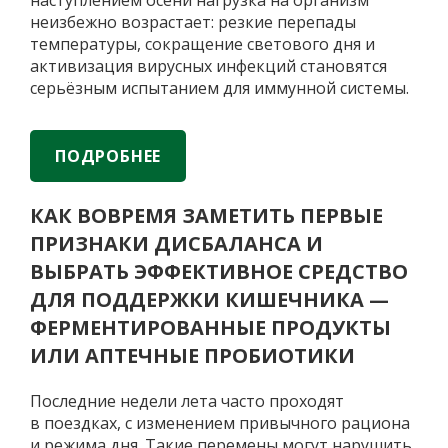
наступлением осени нагрузка на организм
в
неизбежно возрастает: резкие перепады
суставах
температуры, сокращение светового дня и
активизация вирусных инфекций становятся
серьёзным испытанием для иммунной системы.
Какие меры помогут снизить риск простуд и
поддержать иммунитет, рассказала pgnews.ru
председатель совета директоров
ПОДРОБНЕЕ
АО «Фирма «Витафарма», врач Эллада
Мордвинцева: Высокая изменчивость вирусов
КАК ВОВРЕМЯ ЗАМЕТИТЬ ПЕРВЫЕ
Какие
…
ПРИЗНАКИ ДИСБАЛАНСА И
меры
помогут
ВЫБРАТЬ ЭФФЕКТИВНОЕ СРЕДСТВО
снизить
ДЛЯ ПОДДЕРЖКИ КИШЕЧНИКА —
риск
ФЕРМЕНТИРОВАННЫЕ ПРОДУКТЫ
простуд
и
ИЛИ АПТЕЧНЫЕ ПРОБИОТИКИ
поддержать
иммунитет
Последние недели лета часто проходят
в поездках, с изменением привычного рациона
и режима дня. Такие перемены могут нарушить