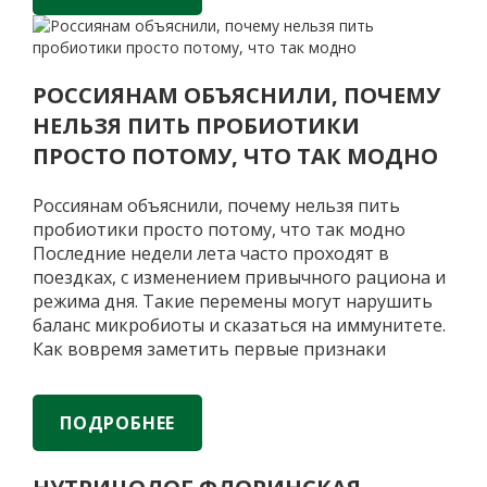
Врач
директоров АО
…
рассказала
о
способах
РОССИЯНАМ ОБЪЯСНИЛИ, ПОЧЕМУ
потребления
НЕЛЬЗЯ ПИТЬ ПРОБИОТИКИ
пробиотиков
ПРОСТО ПОТОМУ, ЧТО ТАК МОДНО
Россиянам объяснили, почему нельзя пить
пробиотики просто потому, что так модно
Последние недели лета часто проходят в
поездках, с изменением привычного рациона и
режима дня. Такие перемены могут нарушить
баланс микробиоты и сказаться на иммунитете.
Как вовремя заметить первые признаки
дисбаланса и выбрать эффективное средство
для поддержки кишечника —
ферментированные продукты или аптечные
ПОДРОБНЕЕ
Россиянам
пробиотики —
…
объяснили,