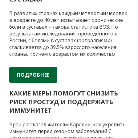
микрофлоры
кишечника
В развитых странах каждый четвертый человек
на
в возрасте до 40 лет испытывает хронические
мозги
боли в суставах – такова статистика ВОЗ. По
результатам исследования, проведенного в
России, с болями в суставах (артралгиями)
сталкивается до 39,5% взрослого населения
страны, причем с возрастом их количество
растет. Почему это происходит и как сохранить
молодость суставов, рассказали врачи. Почему
«Больно
суставы
…
ПОДРОБНЕЕ
ходить,
хотя
КАКИЕ МЕРЫ ПОМОГУТ СНИЗИТЬ
нет
РИСК ПРОСТУД И ПОДДЕРЖАТЬ
и
40»:
ИММУНИТЕТ
как
избавиться
Врач рассказал жителям Карелии, как укрепить
от
иммунитет перед сезоном заболеваний С
боли