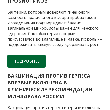
ПРОБИОТИКОВ
научных
разработок
Бактерии, которым доверяют гинекологи:
и
важность правильного выбора пробиотиков
производства
Исследования подтверждают: баланс
пробиотических
вагинальной микробиоты важен для женского
препаратов
здоровья. Лактобактерии в норме
присутствуют во влагалище и матке. Их роль ––
поддерживать кислую среду, сдерживать рост
патогенных микроорганизмов и снижать риск
воспалений. Когда лактобактерий недостаточно
из-за приема антибиотиков или гормональных
ПОДРОБНЕЕ
сбоев, могут помочь препараты с
Бактерии,
пробиотиками. Важно, чтобы
…
ВАКЦИНАЦИЯ ПРОТИВ ГЕРПЕСА
которым
ВПЕРВЫЕ ВКЛЮЧЕНА В
доверяют
гинекологи:
КЛИНИЧЕСКИЕ РЕКОМЕНДАЦИИ
важность
МИНЗДРАВА РОССИИ
правильного
выбора
Вакцинация против герпеса впервые включена
пробиотиков