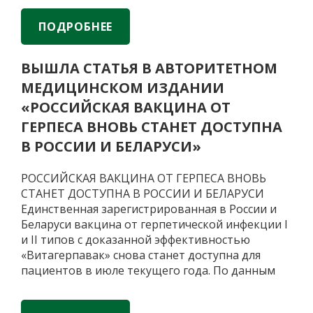
кишечника
Вышла
профилактических прививок
…
—
статья
ПОДРОБНЕЕ
ферментированные
на
продукты
Фарм
ВЫШЛА СТАТЬЯ В АВТОРИТЕТНОМ
или
МедПром
аптечные
МЕДИЦИНСКОМ ИЗДАНИИ
О
пробиотики
возможностях
«РОССИЙСКАЯ ВАКЦИНА ОТ
вакцины
ГЕРПЕСА ВНОВЬ СТАНЕТ ДОСТУПНА
В РОССИИ И БЕЛАРУСИ»
РОССИЙСКАЯ ВАКЦИНА ОТ ГЕРПЕСА ВНОВЬ
СТАНЕТ ДОСТУПНА В РОССИИ И БЕЛАРУСИ
Единственная зарегистрированная в России и
Беларуси вакцина от герпетической инфекции I
и II типов с доказанной эффективностью
«Витагерпавак» снова станет доступна для
пациентов в июле текущего года. По данным
ВОЗ вакцинация является наиболее
перспективным методом предотвращения