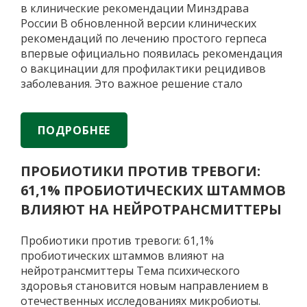
в клинические рекомендации Минздрава
России В обновленной версии клинических
рекомендаций по лечению простого герпеса
впервые официально появилась рекомендация
о вакцинации для профилактики рецидивов
заболевания. Это важное решение стало
ответом на давно назревшую потребность
медицинского сообщества. Герпетическая
инфекция остается одной из самых
ПОДРОБНЕЕ
распространенных вирусных инфекций
человека, при этом стандартная антивирусная
ПРОБИОТИКИ ПРОТИВ ТРЕВОГИ:
Вакцинация
терапия
…
61,1% ПРОБИОТИЧЕСКИХ ШТАММОВ
против
герпеса
ВЛИЯЮТ НА НЕЙРОТРАНСМИТТЕРЫ
впервые
включена
Пробиотики против тревоги: 61,1%
в
пробиотических штаммов влияют на
клинические
нейротрансмиттеры Тема психического
рекомендации
здоровья становится новым направлением в
Минздрава
отечественных исследованиях микробиоты.