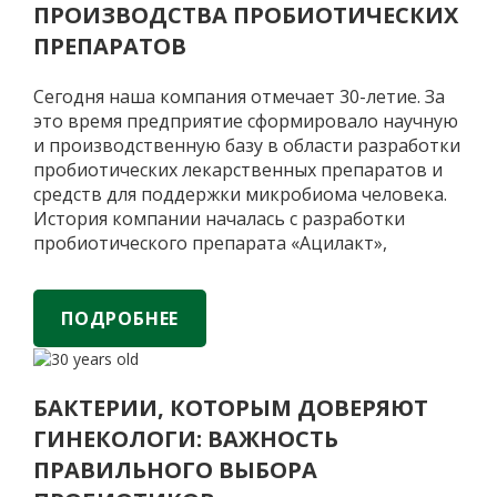
ПРОИЗВОДСТВА ПРОБИОТИЧЕСКИХ
ПРЕПАРАТОВ
Сегодня наша компания отмечает 30-летие. За
это время предприятие сформировало научную
и производственную базу в области разработки
пробиотических лекарственных препаратов и
средств для поддержки микробиома человека.
История компании началась с разработки
пробиотического препарата «Ацилакт»,
применяемого в гинекологической практике
для восстановления и поддержания
естественного баланса микрофлоры. Препарат
ПОДРОБНЕЕ
был создан на основе научных исследований
АО
Института вирусологии имени
…
«ФИРМА
БАКТЕРИИ, КОТОРЫМ ДОВЕРЯЮТ
«ВИТАФАРМА»
ГИНЕКОЛОГИ: ВАЖНОСТЬ
—
30
ПРАВИЛЬНОГО ВЫБОРА
лет