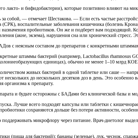
о лакто- и бифидобактерии), которые позитивно влияют на мик
а собой, — отмечает Шестакова. — Если есть частые расстройст
 (СРК), воспалительные заболевания кишечника (болезнь Крона,
и назначения пробиотиков. Он же и подберет вам подходящий. К
вления (акне, экзема), нарушения сна или хронический стресс. 
АДов с неясным составом до препаратов с конкретными штаммами
ретные штаммы бактерий (например, Lactobacillus rhamnosus GG, 
колониеобразующих единицах), обычно не менее 1–10 млрд КОЕ 
ичеством живых бактерий в одной таблетке или саше — наприме
 от нескольких до нескольких десятков доз в день. Это особенн
я организма к препарату.
арата и будьте осторожны с БАДами без клинической базы и м
уска. Лучше всего подходят капсулы или таблетки с кишечнора
 пробиотики сохраняются дольше без потери активности, особе
о поддерживать микрофлору через питание. Врач-диетолог выдел
и (пища для бактерий): бананы (зеленые), лук, чеснок, спаржа