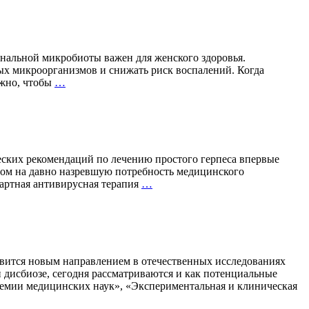
—
30
лет
научных
разработок
нальной микробиоты важен для женского здоровья.
и
ных микроорганизмов и снижать риск воспалений. Когда
производства
Бактерии,
ажно, чтобы
…
пробиотических
которым
препаратов
доверяют
гинекологи:
важность
правильного
выбора
ских рекомендаций по лечению простого герпеса впервые
пробиотиков
том на давно назревшую потребность медицинского
Вакцинация
дартная антивирусная терапия
…
против
герпеса
впервые
включена
в
клинические
овится новым направлением в отечественных исследованиях
рекомендации
дисбиозе, сегодня рассматриваются и как потенциальные
Минздрава
емии медицинских наук», «Экспериментальная и клиническая
России