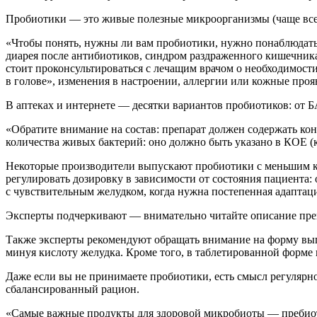
Пробиотики — это живые полезные микроорганизмы (чаще всег
«Чтобы понять, нужны ли вам пробиотики, нужно понаблюдать з
диарея после антибиотиков, синдром раздраженного кишечника
стоит проконсультироваться с лечащим врачом о необходимост
в голове», изменения в настроении, аллергии или кожные проя
В аптеках и интернете — десятки вариантов пробиотиков: от Б
«Обратите внимание на состав: препарат должен содержать конк
количества живых бактерий: оно должно быть указано в КОЕ (
Некоторые производители выпускают пробиотики с меньшим кол
регулировать дозировку в зависимости от состояния пациента:
с чувствительным желудком, когда нужна постепенная адаптаци
Эксперты подчеркивают — внимательно читайте описание преп
Также эксперты рекомендуют обращать внимание на форму вып
минуя кислоту желудка. Кроме того, в таблетированной форме
Даже если вы не принимаете пробиотики, есть смысл регулярн
сбалансированный рацион.
«Самые важные продукты для здоровой микробиоты — пребиотик