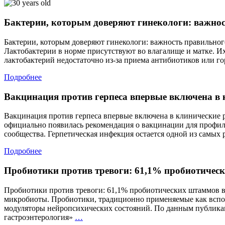
Бактерии, которым доверяют гинекологи: важно
Бактерии, которым доверяют гинекологи: важность правильног
Лактобактерии в норме присутствуют во влагалище и матке. И
лактобактерий недостаточно из-за приема антибиотиков или г
Подробнее
Вакцинация против герпеса впервые включена в
Вакцинация против герпеса впервые включена в клинические 
официально появилась рекомендация о вакцинации для профил
сообщества. Герпетическая инфекция остается одной из самых
Подробнее
Пробиотики против тревоги: 61,1% пробиотичес
Пробиотики против тревоги: 61,1% пробиотических штаммов в
микробиоты. Пробиотики, традиционно применяемые как вспом
модуляторы нейропсихических состояний. По данным публикац
Пробиотики
гастроэнтерология»
…