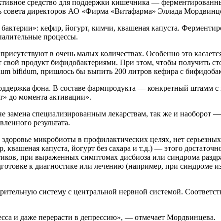
ективное средство для поддержки кишечника — ферментированн
ель совета директоров АО «Фирма «Витафарма» Эллада Мордвинц
бактерии»: кефир, йогурт, кимчи, квашеная капуста. Ферменти
палительные процессы.
присутствуют в очень малых количествах. Особенно это касает
 свой продукт бифидобактериями. При этом, чтобы получить сто
rium bifidum, пришлось бы выпить 200 литров кефира с бифидоб
поддержка фона. В составе фармпродукта — конкретный штамм с
т» до момента активации».
 замена специализированным лекарствам, так же и наоборот —
ленного результата.
 здоровье микробиоты в профилактических целях, нет серьезны
 квашеная капуста, йогурт без сахара и т.д.) — этого достаточ
тиков, при выраженных симптомах дисбиоза или синдрома разд
готовке к диагностике или лечению (например, при синдроме из
рительную систему с центральной нервной системой. Соответств
есса и даже перерасти в депрессию», — отмечает Мордвинцева.