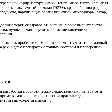
уральный кефир, йогурт, кимчи, темпе, мисо, натто, квашеная
вковое масло, темный шоколад (70%+), красный виноград, а
ть продукты, нарушающие баланс кишечной микрофлоры: сахар,
не должно теряться здравое отношение: любые вмешательства
тва, лучше сначала оценить состояние кишечника
авлении.
оказывать пробиотики. Но важно помнить, что это не модный
а речь идет о препаратах с точным составом и проверенной
атов
ти разработки пробиотических лекарственных препаратов и
 применяемого в гинекологической практике для
АО
ститута вирусологии имени
…
«ФИРМА
«ВИТАФАРМА»