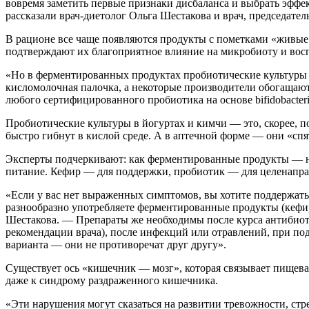
вовремя заметить первые признаки дисбаланса и выбрать эфф
рассказали врач-диетолог Ольга Шестакова и врач, председат
В рационе все чаще появляются продукты с пометками «живые 
подтверждают их благоприятное влияние на микробиоту и вос
«Но в ферментированных продуктах пробиотические культуры 
кисломолочная палочка, а некоторые производители обогащают
любого сертифицированного пробиотика на основе bifidobacte
Пробиотические культуры в йогуртах и кимчи — это, скорее, 
быстро гибнут в кислой среде. А в аптечной форме — они «спя
Эксперты подчеркивают: как ферментированные продукты — не
питание. Кефир — для поддержки, пробиотик — для целенаправ
«Если у вас нет выраженных симптомов, вы хотите поддержать
разнообразно употребляете ферментированные продукты (кефир,
Шестакова. — Препараты же необходимы после курса антибио
рекомендации врача), после инфекций или отравлений, при под
варианта — они не противоречат друг другу».
Существует ось «кишечник — мозг», которая связывает пищева
даже к синдрому раздраженного кишечника.
«Эти нарушения могут сказаться на развитии тревожности, стр