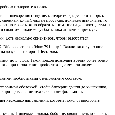
робиом и здоровье в целом.
ва пищеварения (вздутие, метеоризм, диарея или запоры),
 язвенный колит), частые простуды, понижен иммунитет, то
освенно также можно обратить внимание на усталость, «туман
Эти симптомы тоже могут быть показаниями к приему».
. Есть несколько ориентиров, чтобы разобраться.
Bifidobacterium bifidum 791 и пр.). Важно также указание
на дозу», — говорит Шестакова.
р, по 1–5 доз. Такой подход позволяет врачам более точно
о важно при назначении пробиотиков детям или людям
одными пробиотиками с непонятным составом.
створимой оболочкой, чтобы бактерии дошли до кишечника,
нно при применении технологии лиофилизации.
яет несколько направлений, которые помогут выстроить
, зелень. Пищевые волокна: бобовые, овощи, цельнозерновые