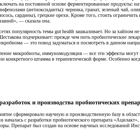
включать на постоянной основе ферментированные продукты: нат
ифенолами (антиоксиданты): черника, гранат, зеленый чай, оли
лосось, сардины), грецкие орехи. Кроме того, стоить ограничи
азаний», — сказала она.
сетях популярность темы gut health зашкаливает. Но за хайпом 
естакова подчеркивает: прежде чем пить пробиотические лекарс
икробиома — это повод задуматься и посмотреть в данном напр
ление микробиоты, иммуномодуляция — все эти эффекты могут 
нии конкретного штамма в терапевтической форме. Особенно когд
работок и производства пробиотических препар
приятие сформировало научную и производственную базу в облас
и началась с разработки пробиотического препарата «Ацилакт»,
лоры. Препарат был создан на основе научных исследований Ин