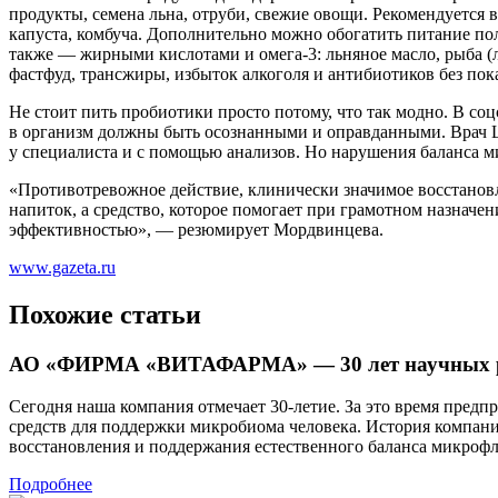
продукты, семена льна, отруби, свежие овощи. Рекомендуется 
капуста, комбуча. Дополнительно можно обогатить питание пол
также — жирными кислотами и омега-3: льняное масло, рыба (
фастфуд, трансжиры, избыток алкоголя и антибиотиков без пок
Не стоит пить пробиотики просто потому, что так модно. В соц
в организм должны быть осознанными и оправданными. Врач Ш
у специалиста и с помощью анализов. Но нарушения баланса м
«Противотревожное действие, клинически значимое восстанов
напиток, а средство, которое помогает при грамотном назначе
эффективностью», — резюмирует Мордвинцева.
www.gazeta.ru
Похожие статьи
АО «ФИРМА «ВИТАФАРМА» — 30 лет научных раз
Сегодня наша компания отмечает 30-летие. За это время пред
средств для поддержки микробиома человека. История компани
восстановления и поддержания естественного баланса микроф
Подробнее