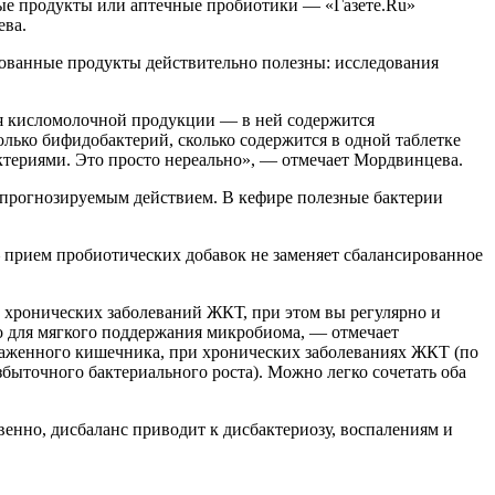
ые продукты или аптечные пробиотики — «Газете.Ru»
ева.
рованные продукты действительно полезны: исследования
ся кисломолочной продукции — в ней содержится
лько бифидобактерий, сколько содержится в одной таблетке
актериями. Это просто нереально», — отмечает Мордвинцева.
 прогнозируемым действием. В кефире полезные бактерии
 прием пробиотических добавок не заменяет сбалансированное
х хронических заболеваний ЖКТ, при этом вы регулярно и
но для мягкого поддержания микробиома, — отмечает
раженного кишечника, при хронических заболеваниях ЖКТ (по
быточного бактериального роста). Можно легко сочетать оба
енно, дисбаланс приводит к дисбактериозу, воспалениям и