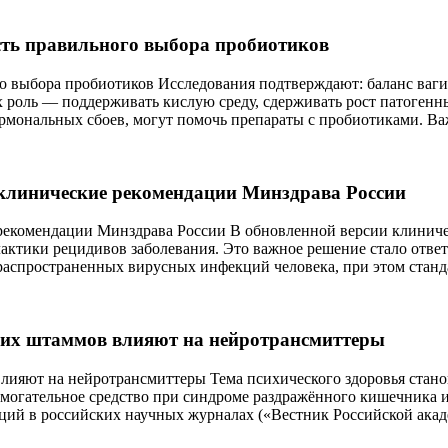
сть правильного выбора пробиотиков
о выбора пробиотиков Исследования подтверждают: баланс ваги
х роль –– поддерживать кислую среду, сдерживать рост патоген
ормональных сбоев, могут помочь препараты с пробиотиками. В
 клинические рекомендации Минздрава России
рекомендации Минздрава России В обновленной версии клиниче
актики рецидивов заболевания. Это важное решение стало отве
 распространенных вирусных инфекций человека, при этом стан
ких штаммов влияют на нейротрансмиттеры
лияют на нейротрансмиттеры Тема психического здоровья стан
огательное средство при синдроме раздражённого кишечника и 
ий в российских научных журналах («Вестник Российской акад