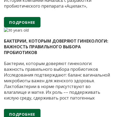
История компании началась с разработки
пробиотического препарата «Ацилакт»,
применяемого в гинекологической практике для
восстановления и поддержания естественного
ПОДРОБНЕЕ
баланса микрофлоры. Препарат был создан на
основе научных исследований Института
АО
вирусологии имени
…
«ФИРМА
БАКТЕРИИ, КОТОРЫМ ДОВЕРЯЮТ ГИНЕКОЛОГИ:
«ВИТАФАРМА»
ВАЖНОСТЬ ПРАВИЛЬНОГО ВЫБОРА
—
ПРОБИОТИКОВ
30
лет
Бактерии, которым доверяют гинекологи:
научных
важность правильного выбора пробиотиков
разработок
Исследования подтверждают: баланс вагинальной
и
микробиоты важен для женского здоровья.
производства
Лактобактерии в норме присутствуют во
пробиотических
влагалище и матке. Их роль –– поддерживать
препаратов
кислую среду, сдерживать рост патогенных
микроорганизмов и снижать риск воспалений.
Когда лактобактерий недостаточно из-за приема
ПОДРОБНЕЕ
антибиотиков или гормональных сбоев, могут