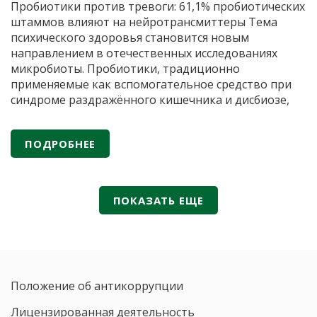
в
Пробиотики против тревоги: 61,1% пробиотических
клинич
штаммов влияют на нейротрансмиттеры Тема
реком
психического здоровья становится новым
Минзд
направлением в отечественных исследованиях
России
микробиоты. Пробиотики, традиционно
применяемые как вспомогательное средство при
синдроме раздражённого кишечника и дисбиозе,
сегодня рассматриваются и как потенциальные
модуляторы нейропсихических состояний. По
ПОДРОБНЕЕ
данным публикаций в российских научных журналах
(«Вестник Российской академии медицинских наук»,
«Экспериментальная и клиническая
Пробиотики
гастроэнтерология»
…
ПОКАЗАТЬ ЕЩЕ
против
тревоги:
61,1%
пробиотических
штаммов
Положение об антикоррупции
влияют
на
Лицензированная деятельность