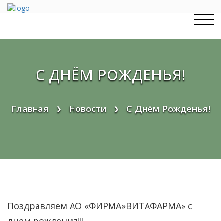
Перейти
к
содержимому
С ДНЁМ РОЖДЕНЬЯ!
Главная
Новости
С Днём Рожденья!
❯
❯
Поздравляем АО «ФИРМА»ВИТАФАРМА» с
днем рождения!!!