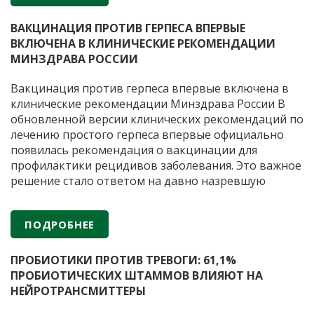
Б
помочь препараты с пробиотиками. Важно, чтобы
…
к
ВАКЦИНАЦИЯ ПРОТИВ ГЕРПЕСА ВПЕРВЫЕ
д
ВКЛЮЧЕНА В КЛИНИЧЕСКИЕ РЕКОМЕНДАЦИИ
г
МИНЗДРАВА РОССИИ
в
п
Вакцинация против герпеса впервые включена в
в
клинические рекомендации Минздрава России В
п
обновленной версии клинических рекомендаций по
лечению простого герпеса впервые официально
появилась рекомендация о вакцинации для
профилактики рецидивов заболевания. Это важное
решение стало ответом на давно назревшую
потребность медицинского сообщества.
Герпетическая инфекция остается одной из самых
ПОДРОБНЕЕ
распространенных вирусных инфекций человека,
Вакцин
при этом стандартная антивирусная терапия
…
против
ПРОБИОТИКИ ПРОТИВ ТРЕВОГИ: 61,1%
герпес
ПРОБИОТИЧЕСКИХ ШТАММОВ ВЛИЯЮТ НА
вперв
НЕЙРОТРАНСМИТТЕРЫ
включ