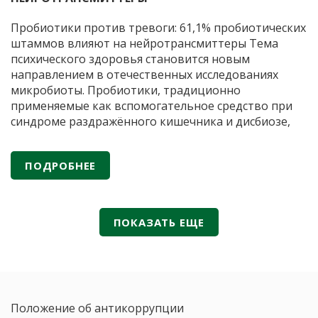
включ
в
Пробиотики против тревоги: 61,1% пробиотических
клинич
штаммов влияют на нейротрансмиттеры Тема
реком
психического здоровья становится новым
Минзд
направлением в отечественных исследованиях
России
микробиоты. Пробиотики, традиционно
применяемые как вспомогательное средство при
синдроме раздражённого кишечника и дисбиозе,
сегодня рассматриваются и как потенциальные
модуляторы нейропсихических состояний. По
ПОДРОБНЕЕ
данным публикаций в российских научных журналах
(«Вестник Российской академии медицинских наук»,
«Экспериментальная и клиническая
Пробиотики
гастроэнтерология»
…
ПОКАЗАТЬ ЕЩЕ
против
тревоги:
61,1%
пробиотических
штаммов
Положение об антикоррупции
влияют