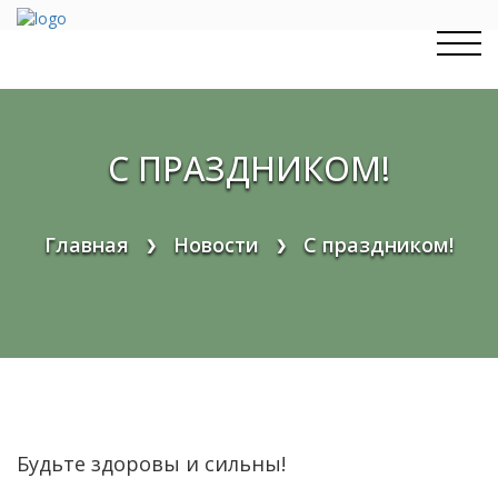
Перейти
к
содержимому
C ПРАЗДНИКОМ!
Главная
Новости
C праздником!
❯
❯
Будьте здоровы и сильны!