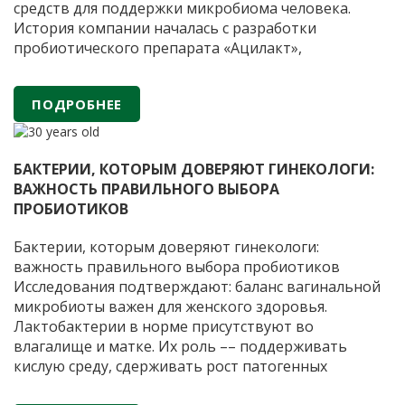
средств для поддержки микробиома человека.
История компании началась с разработки
пробиотического препарата «Ацилакт»,
применяемого в гинекологической практике для
восстановления и поддержания естественного
ПОДРОБНЕЕ
баланса микрофлоры. Препарат был создан на
основе научных исследований Института
АО
вирусологии имени
…
«ФИРМА
БАКТЕРИИ, КОТОРЫМ ДОВЕРЯЮТ ГИНЕКОЛОГИ:
«ВИТАФАРМА»
ВАЖНОСТЬ ПРАВИЛЬНОГО ВЫБОРА
—
ПРОБИОТИКОВ
30
лет
Бактерии, которым доверяют гинекологи:
научных
важность правильного выбора пробиотиков
разработок
Исследования подтверждают: баланс вагинальной
и
микробиоты важен для женского здоровья.
производства
Лактобактерии в норме присутствуют во
пробиотических
влагалище и матке. Их роль –– поддерживать
препаратов
кислую среду, сдерживать рост патогенных
микроорганизмов и снижать риск воспалений.