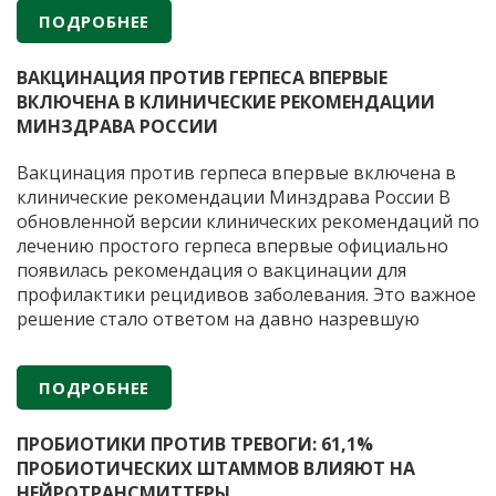
Когда лактобактерий недостаточно из-за приема
ПОДРОБНЕЕ
антибиотиков или гормональных сбоев, могут
Б
помочь препараты с пробиотиками. Важно, чтобы
…
к
ВАКЦИНАЦИЯ ПРОТИВ ГЕРПЕСА ВПЕРВЫЕ
д
ВКЛЮЧЕНА В КЛИНИЧЕСКИЕ РЕКОМЕНДАЦИИ
г
МИНЗДРАВА РОССИИ
в
п
Вакцинация против герпеса впервые включена в
в
клинические рекомендации Минздрава России В
п
обновленной версии клинических рекомендаций по
лечению простого герпеса впервые официально
появилась рекомендация о вакцинации для
профилактики рецидивов заболевания. Это важное
решение стало ответом на давно назревшую
потребность медицинского сообщества.
Герпетическая инфекция остается одной из самых
ПОДРОБНЕЕ
распространенных вирусных инфекций человека,
Вакцин
при этом стандартная антивирусная терапия
…
против
ПРОБИОТИКИ ПРОТИВ ТРЕВОГИ: 61,1%
герпес
ПРОБИОТИЧЕСКИХ ШТАММОВ ВЛИЯЮТ НА
вперв
НЕЙРОТРАНСМИТТЕРЫ