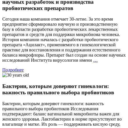
научных разработок и производства
пробиотических препаратов
Сегодня наша компания отмечает 30-летие. За это время
предприятие сформировало научную и производственную
базу в области разработки пробиотических лекарственных
препаратов и средств для поддержки микробиома человека.
История компании началась с разработки пробиотического
препарата «Ацилакт», применяемого в гинекологической
практике для восстановления и поддержания естественного
баланса микрофлоры. Препарат был создан на основе научных
АО
исследований Института вирусологии имени
…
«ФИРМА
Подробнее
«ВИТАФАРМ
—
30
Бактерии, которым доверяют гинекологи:
лет
научных
важность правильного выбора пробиотиков
разработок
и
Бактерии, которым доверяют гинекологи: важность
производства
правильного выбора пробиотиков Исследования
пробиотически
подтверждают: баланс вагинальной микробиоты важен для
препаратов
женского здоровья. Лактобактерии в норме присутствуют во
влагалище и матке. Их роль –– поддерживать кислую среду,