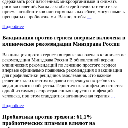
сдерживать рост патогенных микроорганизмов и снижать
риск воспалений. Когда лактобактерий недостаточно из-за
приема антибиотиков или гормональных сбоев, могут помочь
Бактерии,
препараты с пробиотиками. Важно, чтобы
…
которым
Подробнее
доверяют
гинекологи:
Вакцинация против герпеса впервые включена в
важность
правильного
клинические рекомендации Минздрава России
выбора
пробиотиков
Вакцинация против герпеса впервые включена в клинические
рекомендации Минздрава России В обновленной версии
клинических рекомендаций по лечению простого герпеса
впервые официально появилась рекомендация о вакцинации
для профилактики рецидивов заболевания. Это важное
решение стало ответом на давно назревшую потребность
медицинского сообщества. Герпетическая инфекция остается
одной из самых распространенных вирусных инфекций
Вакци
человека, при этом стандартная антивирусная терапия
…
проти
Подробнее
герпес
вперв
Пробиотики против тревоги: 61,1%
включ
в
пробиотических штаммов влияют на
клини