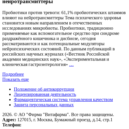
нейротрансмиттеры
реком
Минзд
Пробиотики против тревоги: 61,1% пробиотических штаммов
Росси
влияют на нейротрансмиттеры Тема психического здоровья
становится новым направлением в отечественных
исследованиях микробиоты. Пробиотики, традиционно
применяемые как вспомогательное средство при синдроме
раздражённого кишечника и дисбиозе, сегодня
рассматриваются и как потенциальные модуляторы
нейропсихических состояний. По данным публикаций в
российских научных журналах («Вестник Российской
академии медицинских наук», «Экспериментальная и
Пробиотики
клиническая гастроэнтерология»
…
против
Подробнее
тревоги:
Показать еще
61,1%
пробиотических
Положение об антикоррупции
штаммов
Лицензированная деятельность
влияют
Фармацевтическая система управления качеством
на
Защита персональных данных
нейротрансмиттеры
2026. © АО "Фирма "Витафарма". Все права защищены.
Адрес:
127015, г. Москва, Бумажный проезд, д.14, стр.1
Телефон: