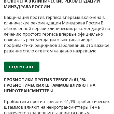
д
ВКЛЮЧЕНА В КЛИНИЧЕСКИЕ РЕКОМЕНДАЦИИ
г
МИНЗДРАВА РОССИИ
в
п
Вакцинация против герпеса впервые включена в
в
клинические рекомендации Минздрава России В
п
обновленной версии клинических рекомендаций по
лечению простого герпеса впервые официально
появилась рекомендация о вакцинации для
профилактики рецидивов заболевания. Это важное
решение стало ответом на давно назревшую
потребность медицинского сообщества.
Герпетическая инфекция остается одной из самых
ПОДРОБНЕЕ
распространенных вирусных инфекций человека,
Вакцин
при этом стандартная антивирусная терапия
…
против
ПРОБИОТИКИ ПРОТИВ ТРЕВОГИ: 61,1%
герпес
ПРОБИОТИЧЕСКИХ ШТАММОВ ВЛИЯЮТ НА
вперв
НЕЙРОТРАНСМИТТЕРЫ
включ
в
Пробиотики против тревоги: 61,1% пробиотических
клинич
штаммов влияют на нейротрансмиттеры Тема
реком
психического здоровья становится новым