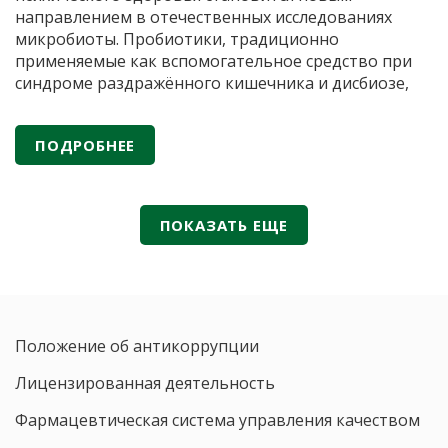
Минзд
направлением в отечественных исследованиях
России
микробиоты. Пробиотики, традиционно
применяемые как вспомогательное средство при
синдроме раздражённого кишечника и дисбиозе,
сегодня рассматриваются и как потенциальные
модуляторы нейропсихических состояний. По
ПОДРОБНЕЕ
данным публикаций в российских научных журналах
(«Вестник Российской академии медицинских наук»,
«Экспериментальная и клиническая
Пробиотики
гастроэнтерология»
…
ПОКАЗАТЬ ЕЩЕ
против
тревоги:
61,1%
пробиотических
штаммов
Положение об антикоррупции
влияют
на
Лицензированная деятельность
нейротрансмиттеры
Фармацевтическая система управления качеством