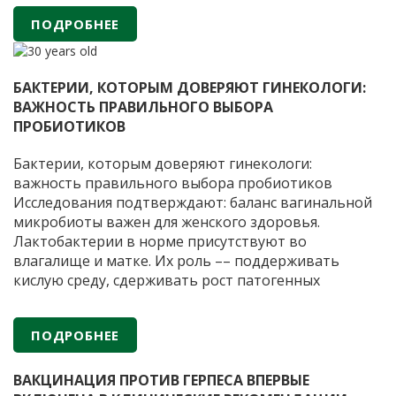
восстановления и поддержания естественного
ПОДРОБНЕЕ
баланса микрофлоры. Препарат был создан на
основе научных исследований Института
АО
вирусологии имени
…
«ФИРМА
БАКТЕРИИ, КОТОРЫМ ДОВЕРЯЮТ ГИНЕКОЛОГИ:
«ВИТАФАРМА»
ВАЖНОСТЬ ПРАВИЛЬНОГО ВЫБОРА
—
ПРОБИОТИКОВ
30
лет
Бактерии, которым доверяют гинекологи:
научных
важность правильного выбора пробиотиков
разработок
Исследования подтверждают: баланс вагинальной
и
микробиоты важен для женского здоровья.
производства
Лактобактерии в норме присутствуют во
пробиотических
влагалище и матке. Их роль –– поддерживать
препаратов
кислую среду, сдерживать рост патогенных
микроорганизмов и снижать риск воспалений.
Когда лактобактерий недостаточно из-за приема
ПОДРОБНЕЕ
антибиотиков или гормональных сбоев, могут
Б
помочь препараты с пробиотиками. Важно, чтобы
…
к
ВАКЦИНАЦИЯ ПРОТИВ ГЕРПЕСА ВПЕРВЫЕ