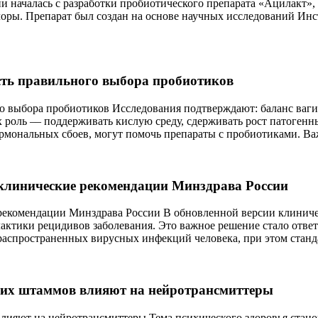
и началась с разработки пробиотического препарата «Ацилакт»,
лоры. Препарат был создан на основе научных исследований Ин
сть правильного выбора пробиотиков
о выбора пробиотиков Исследования подтверждают: баланс ваги
х роль –– поддерживать кислую среду, сдерживать рост патоген
ормональных сбоев, могут помочь препараты с пробиотиками. В
 клинические рекомендации Минздрава России
рекомендации Минздрава России В обновленной версии клиниче
актики рецидивов заболевания. Это важное решение стало отве
 распространенных вирусных инфекций человека, при этом стан
ких штаммов влияют на нейротрансмиттеры
лияют на нейротрансмиттеры Тема психического здоровья стан