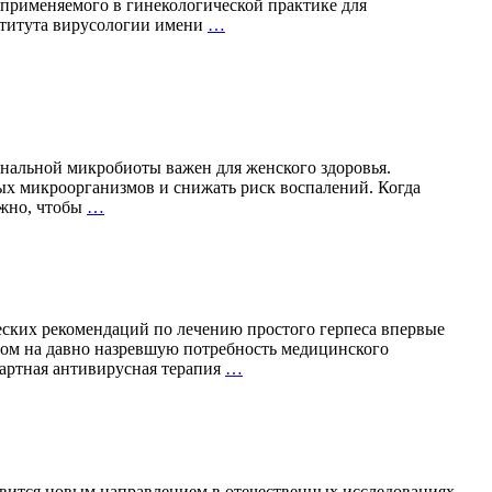
 применяемого в гинекологической практике для
АО
ститута вирусологии имени
…
«ФИРМА
«ВИТАФАРМА»
—
30
лет
научных
разработок
нальной микробиоты важен для женского здоровья.
и
ных микроорганизмов и снижать риск воспалений. Когда
производства
Бактерии,
ажно, чтобы
…
пробиотических
которым
препаратов
доверяют
гинекологи:
важность
правильного
выбора
ских рекомендаций по лечению простого герпеса впервые
пробиотиков
том на давно назревшую потребность медицинского
Вакцинация
дартная антивирусная терапия
…
против
герпеса
впервые
включена
в
клинические
овится новым направлением в отечественных исследованиях