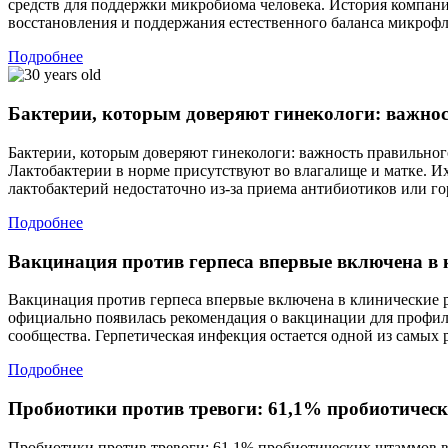
средств для поддержки микробиома человека. История компани
восстановления и поддержания естественного баланса микроф
Подробнее
Бактерии, которым доверяют гинекологи: важно
Бактерии, которым доверяют гинекологи: важность правильног
Лактобактерии в норме присутствуют во влагалище и матке. И
лактобактерий недостаточно из-за приема антибиотиков или г
Подробнее
Вакцинация против герпеса впервые включена в
Вакцинация против герпеса впервые включена в клинические 
официально появилась рекомендация о вакцинации для профил
сообщества. Герпетическая инфекция остается одной из самых
Подробнее
Пробиотики против тревоги: 61,1% пробиотичес
Пробиотики против тревоги: 61,1% пробиотических штаммов в