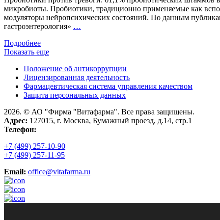
микробиоты. Пробиотики, традиционно применяемые как вспом
модуляторы нейропсихических состояний. По данным публикац
Пробиотики
гастроэнтерология»
…
против
Подробнее
тревоги:
Показать еще
61,1%
пробиотических
Положение об антикоррупции
штаммов
Лицензированная деятельность
влияют
Фармацевтическая система управления качеством
на
Защита персональных данных
нейротрансмиттеры
2026. © АО "Фирма "Витафарма". Все права защищены.
Адрес:
127015, г. Москва, Бумажный проезд, д.14, стр.1
Телефон:
+7 (499) 257-10-90
+7 (499) 257-11-95
Email:
office@vitafarma.ru