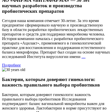
АО «ФИРМА «ВИТАФАРМА» — 30 лет
научных разработок и производства
пробиотических препаратов
Сегодня наша компания отмечает 30-летие. За это время
предприятие сформировало научную и производственную
базу в области разработки пробиотических лекарственных
препаратов и средств для поддержки микробиома человека.
История компании началась с разработки пробиотического
препарата «Ацилакт», применяемого в гинекологической
практике для восстановления и поддержания естественного
баланса микрофлоры. Препарат был создан на основе научных
АО
исследований Института вирусологии имени
…
«ФИРМА
Подробнее
«ВИТАФАРМ
—
30
Бактерии, которым доверяют гинекологи:
лет
научных
важность правильного выбора пробиотиков
разработок
и
Бактерии, которым доверяют гинекологи: важность
производства
правильного выбора пробиотиков Исследования
пробиотически
подтверждают: баланс вагинальной микробиоты важен для
препаратов
женского здоровья. Лактобактерии в норме присутствуют во