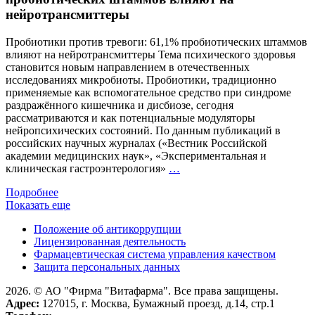
клини
нейротрансмиттеры
реком
Минзд
Пробиотики против тревоги: 61,1% пробиотических штаммов
Росси
влияют на нейротрансмиттеры Тема психического здоровья
становится новым направлением в отечественных
исследованиях микробиоты. Пробиотики, традиционно
применяемые как вспомогательное средство при синдроме
раздражённого кишечника и дисбиозе, сегодня
рассматриваются и как потенциальные модуляторы
нейропсихических состояний. По данным публикаций в
российских научных журналах («Вестник Российской
академии медицинских наук», «Экспериментальная и
Пробиотики
клиническая гастроэнтерология»
…
против
Подробнее
тревоги:
Показать еще
61,1%
пробиотических
Положение об антикоррупции
штаммов
Лицензированная деятельность
влияют
Фармацевтическая система управления качеством
на
Защита персональных данных
нейротрансмиттеры
2026. © АО "Фирма "Витафарма". Все права защищены.
Адрес:
127015, г. Москва, Бумажный проезд, д.14, стр.1