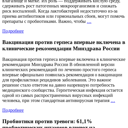
влагалище и матке. Их роль –– поддерживать кислую среду,
сдерживать рост патогенных микроорганизмов и снижать
риск воспалений. Когда лактобактерий недостаточно из-за
приема антибиотиков или гормональных сбоев, могут помочь
Бактерии,
препараты с пробиотиками. Важно, чтобы
…
которым
Подробнее
доверяют
гинекологи:
Вакцинация против герпеса впервые включена в
важность
правильного
клинические рекомендации Минздрава России
выбора
пробиотиков
Вакцинация против герпеса впервые включена в клинические
рекомендации Минздрава России В обновленной версии
клинических рекомендаций по лечению простого герпеса
впервые официально появилась рекомендация о вакцинации
для профилактики рецидивов заболевания. Это важное
решение стало ответом на давно назревшую потребность
медицинского сообщества. Герпетическая инфекция остается
одной из самых распространенных вирусных инфекций
Вакци
человека, при этом стандартная антивирусная терапия
…
проти
Подробнее
герпес
вперв
Пробиотики против тревоги: 61,1%
включ
в
пробиотических штаммов влияют на