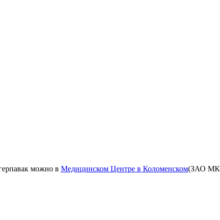
герпавак можно в
Медицинском Центре в Коломенском
(ЗАО МК