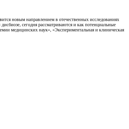
впервые
включена
в
клинические
овится новым направлением в отечественных исследованиях
рекомендации
дисбиозе, сегодня рассматриваются и как потенциальные
Минздрава
емии медицинских наук», «Экспериментальная и клиническая
России