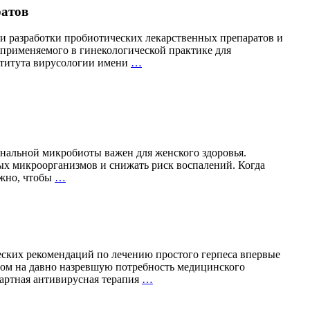
атов
ти разработки пробиотических лекарственных препаратов и
 применяемого в гинекологической практике для
АО
ститута вирусологии имени
…
«ФИРМА
«ВИТАФАРМА»
—
30
лет
научных
разработок
нальной микробиоты важен для женского здоровья.
и
ных микроорганизмов и снижать риск воспалений. Когда
производства
Бактерии,
ажно, чтобы
…
пробиотических
которым
препаратов
доверяют
гинекологи:
важность
правильного
выбора
ских рекомендаций по лечению простого герпеса впервые
пробиотиков
том на давно назревшую потребность медицинского
Вакцинация
дартная антивирусная терапия
…
против
герпеса