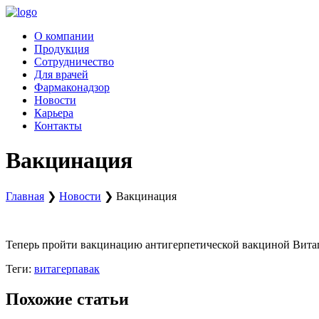
Перейти
к
О компании
содержимому
Продукция
Сотрудничество
Для врачей
Фармаконадзор
Новости
Карьера
Контакты
Вакцинация
Главная
❯
Новости
❯
Вакцинация
Теперь пройти вакцинацию антигерпетической вакциной Вита
Теги:
витагерпавак
Похожие статьи