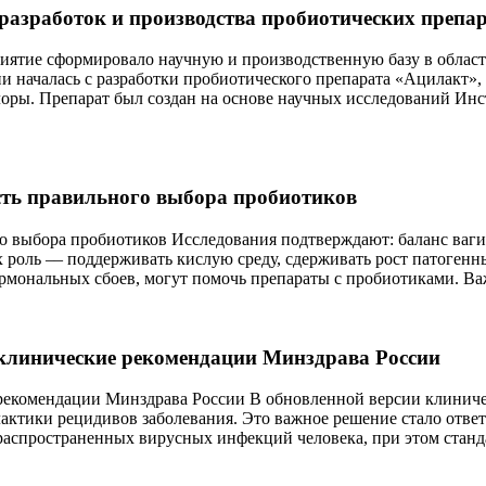
работок и производства пробиотических препар
приятие сформировало научную и производственную базу в облас
и началась с разработки пробиотического препарата «Ацилакт»,
лоры. Препарат был создан на основе научных исследований Ин
сть правильного выбора пробиотиков
о выбора пробиотиков Исследования подтверждают: баланс ваги
х роль –– поддерживать кислую среду, сдерживать рост патоген
ормональных сбоев, могут помочь препараты с пробиотиками. В
 клинические рекомендации Минздрава России
рекомендации Минздрава России В обновленной версии клиниче
актики рецидивов заболевания. Это важное решение стало отве
 распространенных вирусных инфекций человека, при этом стан