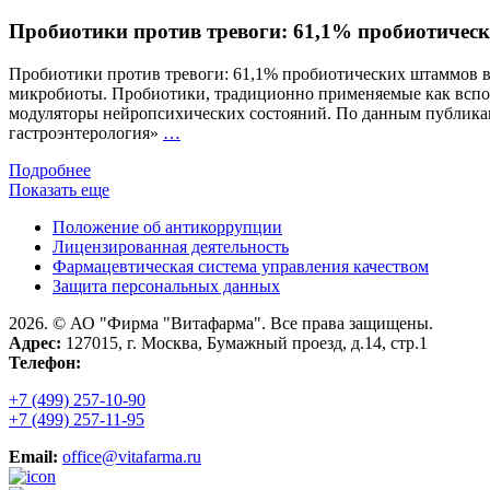
Пробиотики против тревоги: 61,1% пробиотичес
Пробиотики против тревоги: 61,1% пробиотических штаммов в
микробиоты. Пробиотики, традиционно применяемые как вспом
модуляторы нейропсихических состояний. По данным публикац
Пробиотики
гастроэнтерология»
…
против
Подробнее
тревоги:
Показать еще
61,1%
пробиотических
Положение об антикоррупции
штаммов
Лицензированная деятельность
влияют
Фармацевтическая система управления качеством
на
Защита персональных данных
нейротрансмиттеры
2026. © АО "Фирма "Витафарма". Все права защищены.
Адрес:
127015, г. Москва, Бумажный проезд, д.14, стр.1
Телефон:
+7 (499) 257-10-90
+7 (499) 257-11-95
Email:
office@vitafarma.ru