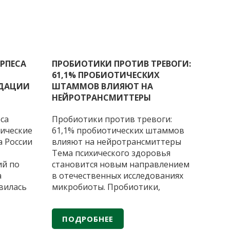
РПЕСА
ПРОБИОТИКИ ПРОТИВ ТРЕВОГИ:
61,1% ПРОБИОТИЧЕСКИХ
НДАЦИИ
ШТАММОВ ВЛИЯЮТ НА
НЕЙРОТРАНСМИТТЕРЫ
са
Пробиотики против тревоги:
ические
61,1% пробиотических штаммов
 России
влияют на нейротрансмиттеры
Тема психического здоровья
ий по
становится новым направлением
а
в отечественных исследованиях
вилась
микробиоты. Пробиотики,
ции для
традиционно применяемые как
в
вспомогательное средство при
ПОДРОБНЕЕ
 решение
синдроме раздражённого