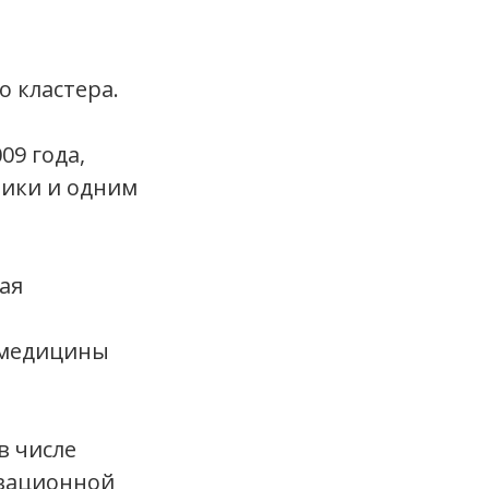
о кластера.
09 года,
ики и одним
ая
 медицины
в числе
вационной