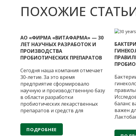
ПОХОЖИЕ СТАТЬ
АО «ФИРМА «ВИТАФАРМА» — 30
БАКТЕР
ЛЕТ НАУЧНЫХ РАЗРАБОТОК И
ГИНЕКО
ПРОИЗВОДСТВА
ПРАВИЛ
ПРОБИОТИЧЕСКИХ ПРЕПАРАТОВ
ПРОБИО
Сегодня наша компания отмечает
Бактери
30-летие. За это время
гинеколо
предприятие сформировало
правиль
научную и производственную базу
Исследо
в области разработки
баланс 
пробиотических лекарственных
важен дл
препаратов и средств для
Лактоба
поддержки микробиома человека.
присутс
История компании началась с
ПОДРОБНЕЕ
матке. И
разработки пробиотического
ПОДР