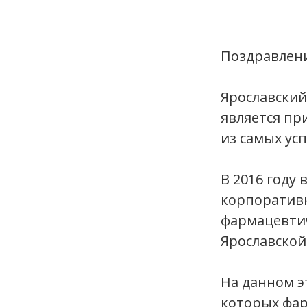
Поздравлени
Ярославский
является п
из самых ус
В 2016 году
корпоративн
фармацевти
Ярославской
На данном э
которых фа