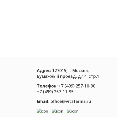
кишечника и дисбиозе, сегодня
рассматриваются и как
.
потенциальные модуляторы
остается
нейропсихических состояний. По
раненных
данным публикаций в российских
ека, при
научных журналах («Вестник
русная
Российской академии
медицинских наук»,
«Экспериментальная и
Пробиот
клиническая гастроэнтерология»
…
против
тревоги:
61,1%
Адрес:
127015, г. Москва,
пробиот
Бумажный проезд, д.14, стр.1
штаммо
Телефон:
+7 (499) 257-10-90
влияют
+7 (499) 257-11-95
на
нейротр
Email:
office@vitafarma.ru