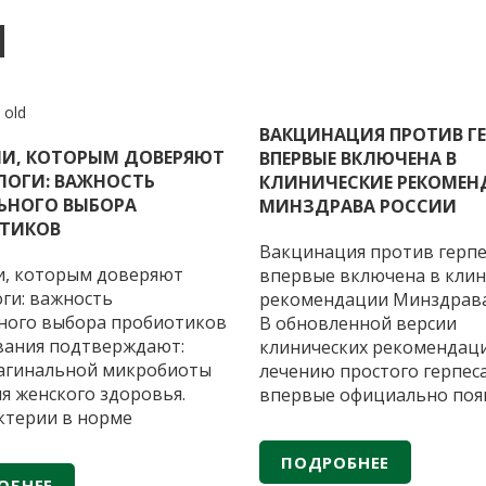
И
ВАКЦИНАЦИЯ ПРОТИВ ГЕ
ИИ, КОТОРЫМ ДОВЕРЯЮТ
ВПЕРВЫЕ ВКЛЮЧЕНА В
ЛОГИ: ВАЖНОСТЬ
КЛИНИЧЕСКИЕ РЕКОМЕ
ЬНОГО ВЫБОРА
МИНЗДРАВА РОССИИ
ТИКОВ
Вакцинация против герпе
и, которым доверяют
впервые включена в клин
ги: важность
рекомендации Минздрава
ного выбора пробиотиков
В обновленной версии
вания подтверждают:
клинических рекомендац
вагинальной микробиоты
лечению простого герпес
я женского здоровья.
впервые официально поя
ктерии в норме
рекомендация о вакцина
твуют во влагалище и
профилактики рецидиво
ПОДРОБНЕЕ
х роль –– поддерживать
заболевания. Это важное
ОБНЕЕ