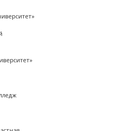
ниверситет»
й
иверситет»
лледж
ластная