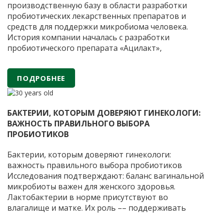
производственную базу в области разработки
пробиотических лекарственных препаратов и
средств для поддержки микробиома человека.
История компании началась с разработки
пробиотического препарата «Ацилакт»,
применяемого в гинекологической практике для
восстановления и поддержания естественного
ПОДРОБНЕЕ
баланса микрофлоры. Препарат был создан на
основе научных исследований Института
АО
вирусологии имени
…
«ФИРМА
БАКТЕРИИ, КОТОРЫМ ДОВЕРЯЮТ ГИНЕКОЛОГИ:
«ВИТАФАРМА»
ВАЖНОСТЬ ПРАВИЛЬНОГО ВЫБОРА
—
ПРОБИОТИКОВ
30
лет
Бактерии, которым доверяют гинекологи:
научных
важность правильного выбора пробиотиков
разработок
Исследования подтверждают: баланс вагинальной
и
микробиоты важен для женского здоровья.
производства
Лактобактерии в норме присутствуют во
пробиотических
влагалище и матке. Их роль –– поддерживать