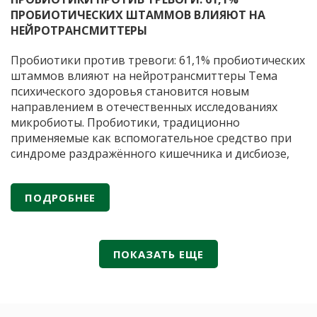
герпес
ПРОБИОТИЧЕСКИХ ШТАММОВ ВЛИЯЮТ НА
вперв
НЕЙРОТРАНСМИТТЕРЫ
включ
в
Пробиотики против тревоги: 61,1% пробиотических
клинич
штаммов влияют на нейротрансмиттеры Тема
реком
психического здоровья становится новым
Минзд
направлением в отечественных исследованиях
России
микробиоты. Пробиотики, традиционно
применяемые как вспомогательное средство при
синдроме раздражённого кишечника и дисбиозе,
сегодня рассматриваются и как потенциальные
модуляторы нейропсихических состояний. По
ПОДРОБНЕЕ
данным публикаций в российских научных журналах
(«Вестник Российской академии медицинских наук»,
«Экспериментальная и клиническая
Пробиотики
гастроэнтерология»
…
ПОКАЗАТЬ ЕЩЕ
против
тревоги:
61,1%
пробиотических