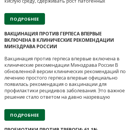
препаратов
кислую среду, сдерживать рост патогенных
микроорганизмов и снижать риск воспалений.
Когда лактобактерий недостаточно из-за приема
ПОДРОБНЕЕ
антибиотиков или гормональных сбоев, могут
Б
помочь препараты с пробиотиками. Важно, чтобы
…
к
ВАКЦИНАЦИЯ ПРОТИВ ГЕРПЕСА ВПЕРВЫЕ
д
ВКЛЮЧЕНА В КЛИНИЧЕСКИЕ РЕКОМЕНДАЦИИ
г
МИНЗДРАВА РОССИИ
в
п
Вакцинация против герпеса впервые включена в
в
клинические рекомендации Минздрава России В
п
обновленной версии клинических рекомендаций по
лечению простого герпеса впервые официально
появилась рекомендация о вакцинации для
профилактики рецидивов заболевания. Это важное
решение стало ответом на давно назревшую
потребность медицинского сообщества.
Герпетическая инфекция остается одной из самых
ПОДРОБНЕЕ
распространенных вирусных инфекций человека,
Вакцин
при этом стандартная антивирусная терапия
…
против
ПРОБИОТИКИ ПРОТИВ ТРЕВОГИ: 61,1%