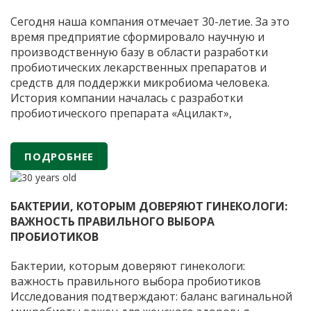
Сегодня наша компания отмечает 30-летие. За это
время предприятие сформировало научную и
производственную базу в области разработки
пробиотических лекарственных препаратов и
средств для поддержки микробиома человека.
История компании началась с разработки
пробиотического препарата «Ацилакт»,
применяемого в гинекологической практике для
восстановления и поддержания естественного
ПОДРОБНЕЕ
баланса микрофлоры. Препарат был создан на
основе научных исследований Института
АО
вирусологии имени
…
«ФИРМА
БАКТЕРИИ, КОТОРЫМ ДОВЕРЯЮТ ГИНЕКОЛОГИ:
«ВИТАФАРМА»
ВАЖНОСТЬ ПРАВИЛЬНОГО ВЫБОРА
—
ПРОБИОТИКОВ
30
лет
Бактерии, которым доверяют гинекологи:
научных
важность правильного выбора пробиотиков
разработок
Исследования подтверждают: баланс вагинальной