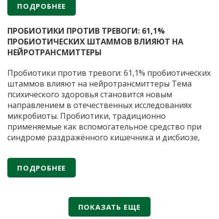
ПОДРОБНЕЕ
распространенных вирусных инфекций человека,
Вакцин
при этом стандартная антивирусная терапия
…
против
ПРОБИОТИКИ ПРОТИВ ТРЕВОГИ: 61,1%
герпес
ПРОБИОТИЧЕСКИХ ШТАММОВ ВЛИЯЮТ НА
вперв
НЕЙРОТРАНСМИТТЕРЫ
включ
в
Пробиотики против тревоги: 61,1% пробиотических
клинич
штаммов влияют на нейротрансмиттеры Тема
реком
психического здоровья становится новым
Минзд
направлением в отечественных исследованиях
России
микробиоты. Пробиотики, традиционно
применяемые как вспомогательное средство при
синдроме раздражённого кишечника и дисбиозе,
сегодня рассматриваются и как потенциальные
модуляторы нейропсихических состояний. По
ПОДРОБНЕЕ
данным публикаций в российских научных журналах
(«Вестник Российской академии медицинских наук»,
«Экспериментальная и клиническая
Пробиотики
гастроэнтерология»
…
ПОКАЗАТЬ ЕЩЕ
против