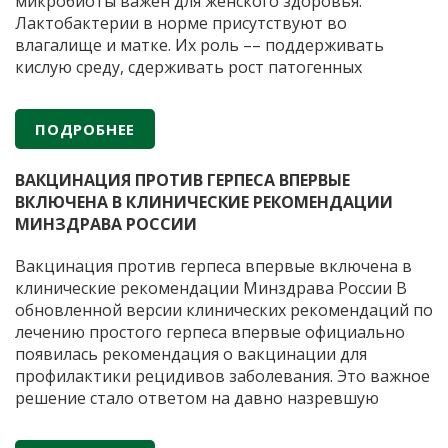
и
микробиоты важен для женского здоровья.
производства
Лактобактерии в норме присутствуют во
пробиотических
влагалище и матке. Их роль –– поддерживать
препаратов
кислую среду, сдерживать рост патогенных
микроорганизмов и снижать риск воспалений.
Когда лактобактерий недостаточно из-за приема
ПОДРОБНЕЕ
антибиотиков или гормональных сбоев, могут
Б
помочь препараты с пробиотиками. Важно, чтобы
…
к
ВАКЦИНАЦИЯ ПРОТИВ ГЕРПЕСА ВПЕРВЫЕ
д
ВКЛЮЧЕНА В КЛИНИЧЕСКИЕ РЕКОМЕНДАЦИИ
г
МИНЗДРАВА РОССИИ
в
п
Вакцинация против герпеса впервые включена в
в
клинические рекомендации Минздрава России В
п
обновленной версии клинических рекомендаций по
лечению простого герпеса впервые официально
появилась рекомендация о вакцинации для
профилактики рецидивов заболевания. Это важное
решение стало ответом на давно назревшую
потребность медицинского сообщества.
Герпетическая инфекция остается одной из самых