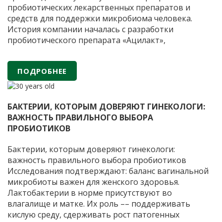
пробиотических лекарственных препаратов и
средств для поддержки микробиома человека.
История компании началась с разработки
пробиотического препарата «Ацилакт»,
применяемого в гинекологической практике для
восстановления и поддержания естественного
ПОДРОБНЕЕ
баланса микрофлоры. Препарат был создан на
основе научных исследований Института
АО
вирусологии имени
…
«ФИРМА
БАКТЕРИИ, КОТОРЫМ ДОВЕРЯЮТ ГИНЕКОЛОГИ:
«ВИТАФАРМА»
ВАЖНОСТЬ ПРАВИЛЬНОГО ВЫБОРА
—
ПРОБИОТИКОВ
30
лет
Бактерии, которым доверяют гинекологи:
научных
важность правильного выбора пробиотиков
разработок
Исследования подтверждают: баланс вагинальной
и
микробиоты важен для женского здоровья.
производства
Лактобактерии в норме присутствуют во
пробиотических
влагалище и матке. Их роль –– поддерживать
препаратов
кислую среду, сдерживать рост патогенных