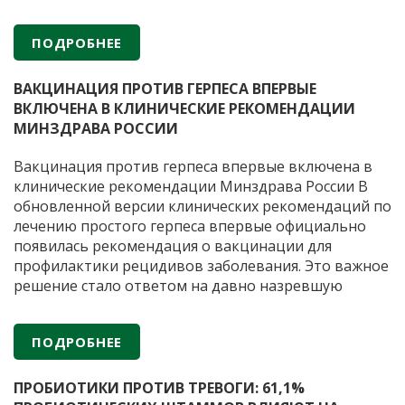
микроорганизмов и снижать риск воспалений.
Когда лактобактерий недостаточно из-за приема
ПОДРОБНЕЕ
антибиотиков или гормональных сбоев, могут
Б
помочь препараты с пробиотиками. Важно, чтобы
…
к
ВАКЦИНАЦИЯ ПРОТИВ ГЕРПЕСА ВПЕРВЫЕ
д
ВКЛЮЧЕНА В КЛИНИЧЕСКИЕ РЕКОМЕНДАЦИИ
г
МИНЗДРАВА РОССИИ
в
п
Вакцинация против герпеса впервые включена в
в
клинические рекомендации Минздрава России В
п
обновленной версии клинических рекомендаций по
лечению простого герпеса впервые официально
появилась рекомендация о вакцинации для
профилактики рецидивов заболевания. Это важное
решение стало ответом на давно назревшую
потребность медицинского сообщества.
Герпетическая инфекция остается одной из самых
ПОДРОБНЕЕ
распространенных вирусных инфекций человека,
Вакцин
при этом стандартная антивирусная терапия
…
против
ПРОБИОТИКИ ПРОТИВ ТРЕВОГИ: 61,1%
герпес