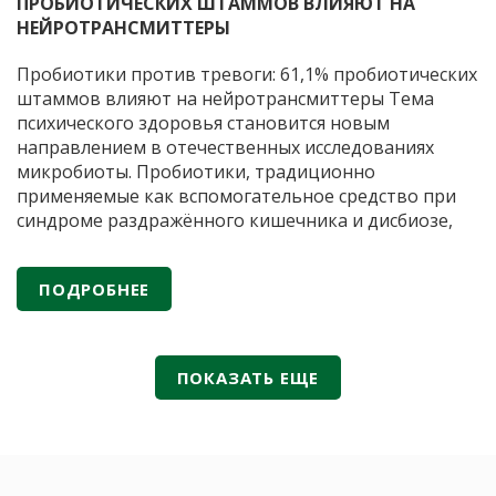
ПРОБИОТИЧЕСКИХ ШТАММОВ ВЛИЯЮТ НА
вперв
НЕЙРОТРАНСМИТТЕРЫ
включ
в
Пробиотики против тревоги: 61,1% пробиотических
клинич
штаммов влияют на нейротрансмиттеры Тема
реком
психического здоровья становится новым
Минзд
направлением в отечественных исследованиях
России
микробиоты. Пробиотики, традиционно
применяемые как вспомогательное средство при
синдроме раздражённого кишечника и дисбиозе,
сегодня рассматриваются и как потенциальные
модуляторы нейропсихических состояний. По
ПОДРОБНЕЕ
данным публикаций в российских научных журналах
(«Вестник Российской академии медицинских наук»,
«Экспериментальная и клиническая
Пробиотики
гастроэнтерология»
…
ПОКАЗАТЬ ЕЩЕ
против
тревоги:
61,1%
пробиотических
штаммов