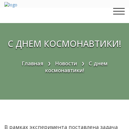
Перейти
к
содержимому
С ДНЕМ КОСМОНАВТИКИ!
Главная
Новости
С днем
❯
❯
космонавтики!
В рамках эксперимента поставлена задача