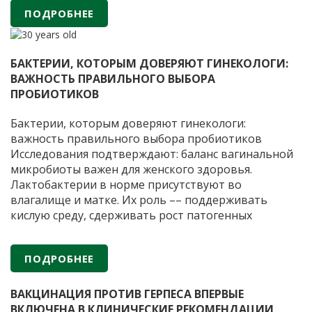
восстановления и поддержания естественного
ПОДРОБНЕЕ
баланса микрофлоры. Препарат был создан на
основе научных исследований Института
АО
вирусологии имени
…
«ФИРМА
БАКТЕРИИ, КОТОРЫМ ДОВЕРЯЮТ ГИНЕКОЛОГИ:
«ВИТАФАРМА»
ВАЖНОСТЬ ПРАВИЛЬНОГО ВЫБОРА
—
ПРОБИОТИКОВ
30
лет
Бактерии, которым доверяют гинекологи:
научных
важность правильного выбора пробиотиков
разработок
Исследования подтверждают: баланс вагинальной
и
микробиоты важен для женского здоровья.
производства
Лактобактерии в норме присутствуют во
пробиотических
влагалище и матке. Их роль –– поддерживать
препаратов
кислую среду, сдерживать рост патогенных
микроорганизмов и снижать риск воспалений.
Когда лактобактерий недостаточно из-за приема
ПОДРОБНЕЕ
антибиотиков или гормональных сбоев, могут
Б
помочь препараты с пробиотиками. Важно, чтобы
…
к
ВАКЦИНАЦИЯ ПРОТИВ ГЕРПЕСА ВПЕРВЫЕ
д
ВКЛЮЧЕНА В КЛИНИЧЕСКИЕ РЕКОМЕНДАЦИИ