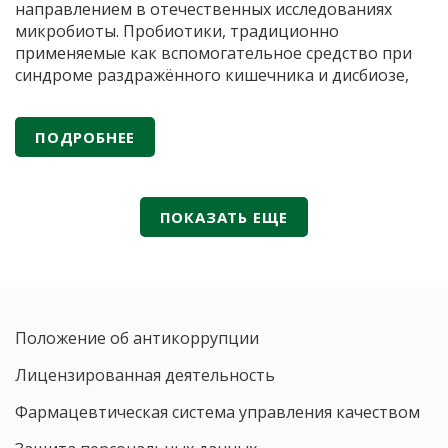
Минзд
направлением в отечественных исследованиях
России
микробиоты. Пробиотики, традиционно
применяемые как вспомогательное средство при
синдроме раздражённого кишечника и дисбиозе,
сегодня рассматриваются и как потенциальные
модуляторы нейропсихических состояний. По
ПОДРОБНЕЕ
данным публикаций в российских научных журналах
(«Вестник Российской академии медицинских наук»,
«Экспериментальная и клиническая
Пробиотики
гастроэнтерология»
…
ПОКАЗАТЬ ЕЩЕ
против
тревоги:
61,1%
пробиотических
штаммов
Положение об антикоррупции
влияют
на
Лицензированная деятельность
нейротрансмиттеры
Фармацевтическая система управления качеством