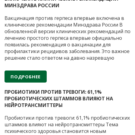
г
МИНЗДРАВА РОССИИ
в
п
Вакцинация против герпеса впервые включена в
в
клинические рекомендации Минздрава России В
п
обновленной версии клинических рекомендаций по
лечению простого герпеса впервые официально
появилась рекомендация о вакцинации для
профилактики рецидивов заболевания. Это важное
решение стало ответом на давно назревшую
потребность медицинского сообщества.
Герпетическая инфекция остается одной из самых
ПОДРОБНЕЕ
распространенных вирусных инфекций человека,
Вакцин
при этом стандартная антивирусная терапия
…
против
ПРОБИОТИКИ ПРОТИВ ТРЕВОГИ: 61,1%
герпес
ПРОБИОТИЧЕСКИХ ШТАММОВ ВЛИЯЮТ НА
вперв
НЕЙРОТРАНСМИТТЕРЫ
включ
в
Пробиотики против тревоги: 61,1% пробиотических
клинич
штаммов влияют на нейротрансмиттеры Тема
реком
психического здоровья становится новым