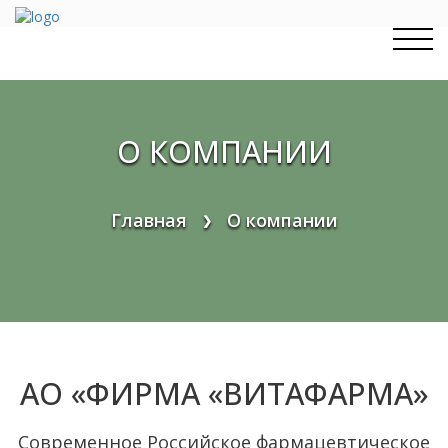
Перейти
к
содержимому
О КОМПАНИИ
Главная
О компании
❯
АО «ФИРМА «ВИТАФАРМА»
Современное Российское фармацевтическое