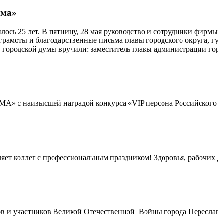
рма»
сь 25 лет. В пятницу, 28 мая руководство и сотрудники фирмы
амоты и благодарственные письма главы городского округа, гу
 городской думы вручили: заместитель главы администрации го
с наивысшей наградой конкурса «VIP персона Российского б
оллег с профессиональным праздником! Здоровья, рабочих д
нов и участников Великой Отечественной Войны города Пересла