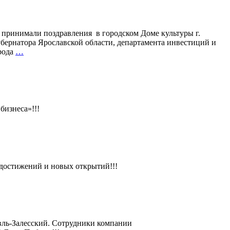
 принимали поздравления в городском Доме культуры г.
бернатора Ярославской области, департамента инвестиций и
Поздравления
рода
…
сотрудников
АО
«Фирма
«Витафарма»
изнеса»!!!
остижений и новых открытий!!!
вль-Залесский. Сотрудники компании