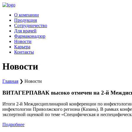
Перейти
к
О компании
содержимому
Продукция
Сотрудничество
Для врачей
Фармаконадзор
Новости
Карьера
Контакты
Новости
Главная
❯
Новости
ВИТАГЕРПАВАК высоко отмечен на 2-й Междисц
Итоги 2-й Междисциплинарной конференции по инфектологии П
инфектологии Приволжского региона (Казань). В рамках конф
экспертной оценкой по теме «Специфическая и неспецифиче
Подробнее