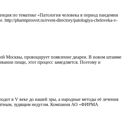
2-
й
Междисциплинарной
ция по тематике «Патология человека в период пандемии
конференции
://pharmprosvet.ru/event-directory/patologiya-cheloveka-v-
по
инфектологии
ей Москвы, провоцирует появление диареи. В новом штамме
ивании пищи, этот процесс замедляется. Поэтому и
овый
тамм
Дельта»
одот в V веке до нашей эры, а народные методы её лечения
приятным, зудящим недугом. Компания АО «ФИРМА