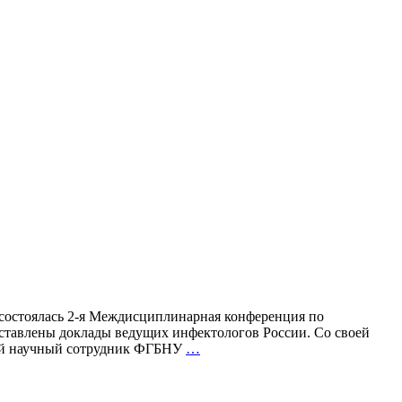
 состоялась 2-я Междисциплинарная конференция по
ставлены доклады ведущих инфектологов России. Cо своей
ВИТАГЕРПАВАК
щий научный сотрудник ФГБНУ
…
высоко
отмечен
на