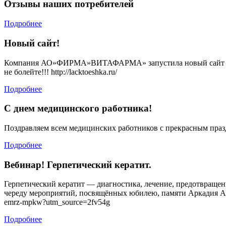
Отзывы наших потребителей
поцелуя.
Не
дай
Подробнее
герпесу
его
Новый сайт!
испортить!
Компания АО»ФИРМА»ВИТАФАРМА» запустила новый сайт посвя
не болейте!!! http://lacktoeshka.ru/
Подробнее
С днем медицинского работника!
Поздравляем всем медицинских работников с прекрасным празд
Подробнее
Вебинар! Герпетический кератит.
Герпетический кератит — диагностика, лечение, предотвраще
череду мероприятий, посвящённых юбилею, памяти Аркадия Алек
emrz-mpkw?utm_source=2fv54g
Подробнее