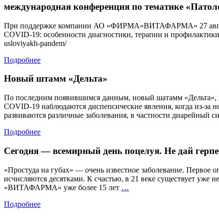
международная конференция по тематике «Патол
При поддержке компании АО «ФИРМА»ВИТАФАРМА» 27 августа 
COVID-19: особенности диагностики, терапии и профилактики». П
usloviyakh-pandem/
Подробнее
Новый штамм «Дельта»
По последним появившимся данным, новый шатамм «Дельта», 
COVID-19 наблюдаются диспепсические явления, когда из-за н
развиваются различные заболевания, в частности диарейный с
Подробнее
Сегодня — всемирный день поцелуя. Не дай герпе
«Простуда на губах» — очень известное заболевание. Первое о
исчисляются десятками. К счастью, в 21 веке существует уж
Сегодня
«ВИТАФАРМА» уже более 15 лет
…
—
Подробнее
всемирный
день