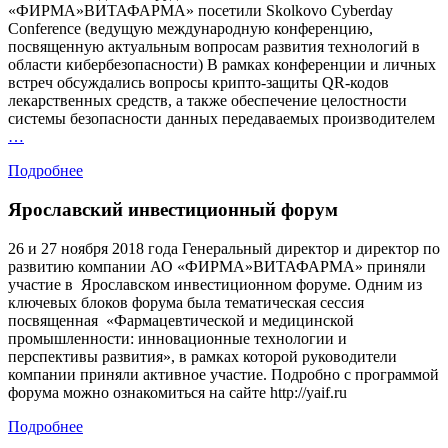
«ФИРМА»ВИТАФАРМА» посетили Skolkovo Cyberday
Conference (ведущую международную конференцию,
посвященную актуальным вопросам развития технологий в
области кибербезопасности) В рамках конференции и личных
встреч обсуждались вопросы крипто-защиты QR-кодов
лекарственных средств, а также обеспечение целостности
системы безопасности данных передаваемых производителем
Маркировка
…
лекарственных
Подробнее
средств
DataMatrix
Ярославский инвестиционный форум
кодом
26 и 27 ноября 2018 года Генеральный директор и директор по
развитию компании АО «ФИРМА»ВИТАФАРМА» приняли
участие в Ярославском инвестиционном форуме. Одним из
ключевых блоков форума была тематическая сессия
посвященная «Фармацевтической и медицинской
промышленности: инновационные технологии и
перспективы развития», в рамках которой руководители
компании приняли активное участие. Подробно с программой
форума можно ознакомиться на сайте http://yaif.ru
Подробнее