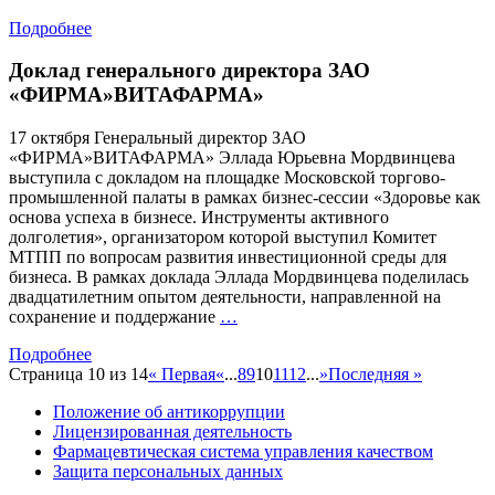
Подробнее
Доклад генерального директора ЗАО
«ФИРМА»ВИТАФАРМА»
17 октября Генеральный директор ЗАО
«ФИРМА»ВИТАФАРМА» Эллада Юрьевна Мордвинцева
выступила с докладом на площадке Московской торгово-
промышленной палаты в рамках бизнес-сессии «Здоровье как
основа успеха в бизнесе. Инструменты активного
долголетия», организатором которой выступил Комитет
МТПП по вопросам развития инвестиционной среды для
бизнеса. В рамках доклада Эллада Мордвинцева поделилась
двадцатилетним опытом деятельности, направленной на
Доклад
сохранение и поддержание
…
генерального
Подробнее
директора
Страница 10 из 14
« Первая
«
...
8
9
10
11
12
...
»
Последняя »
ЗАО
«ФИРМА»ВИТАФАРМА»
Положение об антикоррупции
Лицензированная деятельность
Фармацевтическая система управления качеством
Защита персональных данных