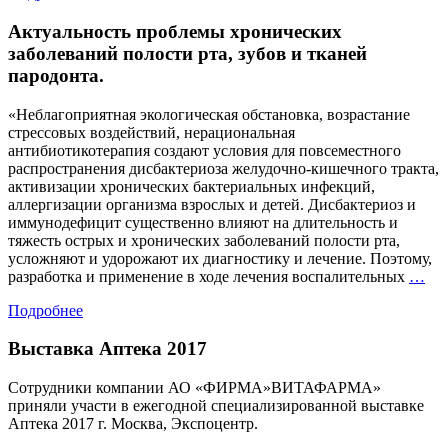
Актуальность проблемы хронических
заболеваний полости рта, зубов и тканей
пародонта.
«Неблагоприятная экологическая обстановка, возрастание
стрессовых воздействий, нерациональная
антибиотикотерапия создают условия для повсеместного
распространения дисбактериоза желудочно-кишечного тракта,
активизации хронических бактериальных инфекций,
аллергизации организма взрослых и детей. Дисбактериоз и
иммунодефицит существенно влияют на длительность и
тяжесть острых и хронических заболеваний полости рта,
усложняют и удорожают их диагностику и лечение. Поэтому,
Акт
разработка и применение в ходе лечения воспалительных
…
пр
Подробнее
хр
заб
Выставка Аптека 2017
пол
рта
зуб
Сотрудники компании АО «ФИРМА»ВИТАФАРМА»
и
приняли участи в ежегодной специализированной выставке
тка
Аптека 2017 г. Москва, Экспоцентр.
пар