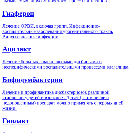
вызываемых вирусом простого герпеса I и II типов.
Гиаферон
Лечение ОРВИ, включая грипп. Инфекционно-
воспалительные заболевания урогенитального тракта.
Вирусгерпесные инфекции
Ацилакт
Лечение больных с вагинальными дисбиозами и
неспецифическими воспалительными процессами влагалища.
Бифидумбактерин
Лечение и профилактика дисбактериозов различной
этиологии у детей и взрослых. Детям (в том числе и
недоношенным) препарат можно применять с первых дней
жизни.
Гиалакт