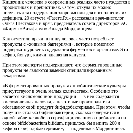
Кишечник человека в современных реалиях часто нуждается в
пробиотиках и пребиотиках. О том, откуда их можно
получать для поддержания здоровья или для восполнения их
дефицита, 20 августа «Газете.Ru» рассказали врач-диетолог
Ольга Шестакова и врач, председатель совета директоров АО
«Фирма «Витафарма» Эллада Мордвинцева.
Как отметили врачи, в пищу человек часто потребляет
продукты с «живыми бактериями», которые помогают
поддержать уровень содержания ферментов в организме. Это
кефир, йогурт, кимчи, квашеная капуста.
При этом эксперты подчеркивают, что ферментированные
продукты не являются заменой специализированным
лекарствам.
«В ферментированных продуктах пробиотические культуры
присутствуют в очень малых количествах. Особенно это
касается кисломолочной продукции — в ней содержится
кисломолочная палочка, а некоторые производители
обогащают свой продукт бифидобактериями. При этом, чтобы
получить столько бифидобактерий, сколько содержится в
одной таблетке любого сертифицированного пробиотика на
основе bifidobacterium bifidum, пришлось бы выпить 200 л
кефира с бифидобактериями», — поделилась Мордвинцева.