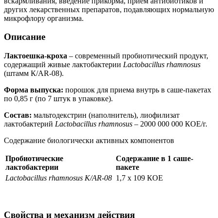
вскармливания, введение прикорма, прием антибиотиков и
других лекарственных препаратов, подавляющих нормальную
микрофлору организма.
Описание
Лактоешка-кроха
– современный пробиотический продукт,
содержащий живые лактобактерии
Lactobacillus rhamnosus
(штамм К/А
R
-08).
Форма выпуска:
порошок для приема внутрь в саше-пакетах
по 0,85 г (по 7 штук в упаковке).
Состав:
мальтодекстрин (наполнитель),
лиофилизат
лактобактерий
Lactobacillus rhamnosus
– 2000 000 000 КОЕ/г.
Содержание биологически активных компонентов
Пробиотические
Содержание в 1 саше-
лактобактерии
пакете
Lactobacillus rhamnosus К/А
R-
08
1,7 х 10
9
КОЕ
Свойства и механизм действия