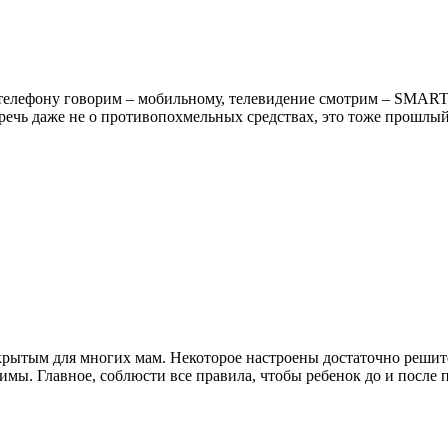
телефону говорим – мобильному, телевидение смотрим – SMART,
 И речь даже не о противопохмельных средствах, это тоже прошл
Я
рытым для многих мам. Некоторое настроены достаточно решите
мы. Главное, соблюсти все правила, чтобы ребенок до и после п