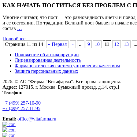
КАК НАЧАТЬ ПОСТИТЬСЯ БЕЗ ПРОБЛЕМ С
0
до
18
Многие считают, что пост — это разновидность диеты и повод п
месяцев
и ее состоянии. По традиции Великий пост бывает в начале ве
КАК
состав
…
НАЧАТЬ
Подробнее
ПОСТИТЬСЯ
Страница 11 из 14
« Первая
«
...
9
10
11
12
13
..
БЕЗ
ПРОБЛЕМ
Положение об антикоррупции
С
Лицензированная деятельность
ПИЩЕВАРИТЕЛЬНОЙ
Фармацевтическая система управления качеством
СИСТЕМОЙ
Защита персональных данных
2026. © АО "Фирма "Витафарма". Все права защищены.
Адрес:
127015, г. Москва, Бумажный проезд, д.14, стр.1
Телефон:
+7 (499) 257-10-90
+7 (499) 257-11-95
Email:
office@vitafarma.ru