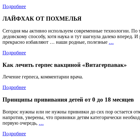
Подробнее
ЛАЙФХАК ОТ ПОХМЕЛЬЯ
Сегодня мы активно используем современные технологии. По 
дедовскому способу, хотя наука и тут шагнула далеко вперед.
ЛАЙФХАК
прекрасно избавляют … наши родные, полезные
…
ОТ
Подробнее
ПОХМЕЛЬ
Как лечить герпес вакциной «Витагерпавак»
Лечение герпеса, комментарии врача.
Подробнее
Принципы прививания детей от 0 до 18 месяцев
Вопрос нужны или не нужны прививки до сих пор остается отк
напротив, уверены, что прививки детям категорически необходи
Принципы
первую очередь,
…
прививания
Подробнее
детей
от