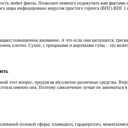
ность любит факты. Позвольте немного подокучать вам фактами 
ного шара инфицировано вирусом простого герпеса (ВПГ) ВПГ 1 
бращают повышенное внимание. А что если они шелушатся, трес
очень плотно. Сухие, с трещинами и корочками губы – это визит
ить
ной этот вопрос, предлагая абсолютно различные средства. Впро
сетила именно она. Поэтому самолечение лучше не заниматься в 
олеваний половой сферы: хламидиоз, гарднереллез, микоплазмо