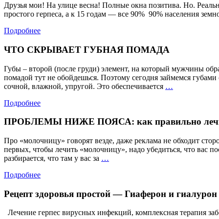
Друзья мои! На улице весна! Полные окна позитива. Но. Реаль
простого герпеса, а к 15 годам — все 90% 90% населения зем
Подробнее
ЧТО СКРЫВАЕТ ГУБНАЯ ПОМАДА
Губы – второй (после груди) элемент, на который мужчины о
помадой тут не обойдешься. Поэтому сегодня займемся губами 
ЧТО
сочной, влажной, упругой. Это обеспечивается
…
СКРЫВАЕТ
Подробнее
ГУБНАЯ
ПОМАДА
ПРОБЛЕМЫ НИЖЕ ПОЯСА: как правильно леч
Про «молочницу» говорят везде, даже реклама не обходит сторо
первых, чтобы лечить «молочницу», надо убедиться, что вас по
ПРОБЛЕМЫ
разбирается, что там у вас за
…
НИЖЕ
Подробнее
ПОЯСА:
как
Рецепт здоровья простой — Гиаферон и гиалурон
правильно
лечить
Лечение герпес вирусных инфекций, комплексная терапия заб