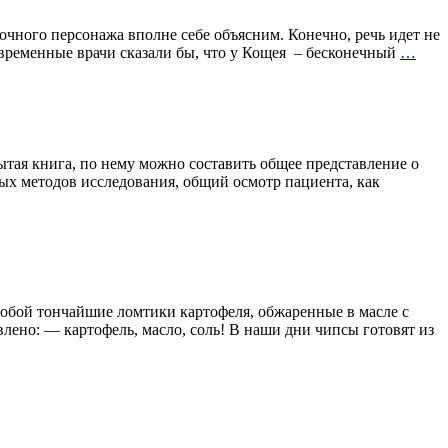
зочного персонажа вполне себе объясним. Конечно, речь идет не
ЕСТ
овременные врачи сказали бы, что у Кощея – бесконечный
…
РЕГ
фен
Кощ
Бесс
рытая книга, по нему можно составить общее представление о
ых методов исследования, общий осмотр пациента, как
собой тончайшие ломтики картофеля, обжаренные в масле с
лено: — картофель, масло, соль! В наши дни чипсы готовят из