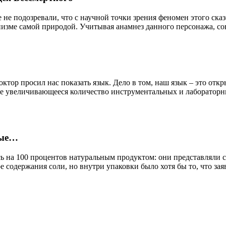
 не подозревали, что с научной точки зрения феномен этого ска
анизме самой природой. Учитывая анамнез данного персонажа, с
ктор просил нас показать язык. Дело в том, наш язык – это отк
все увеличивающееся количество инструментальных и лабораторн
ые…
сь на 100 процентов натуральным продуктом: они представляли 
одержания соли, но внутри упаковки было хотя бы то, что заяв