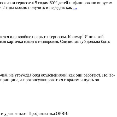
из жизни герпеса: к 5 годам 60% детей инфицировано вирусом
Обзор
и 2 типа можно получить и передать как
…
герпес
вирусной
инфекции
каются или вообще покрыты герпесом. Кошмар! И никакой
ная карточка нашего нездоровья. Слизистая губ должна быть
чем, не утруждая себя объяснениями, как они работают. Но, во-
принципе, а проконсультироваться с врачом и пусть он
з и уреаплазмоз. Профилактика ОРВИ.