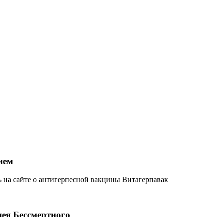
ием
ь на сайте о антигерпесной вакцины Витагерпавак
 Бессмертного