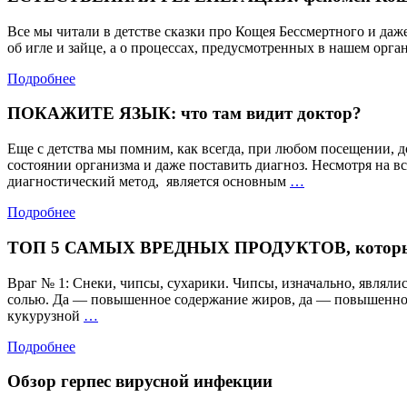
Все мы читали в детстве сказки про Кощея Бессмертного и даже
об игле и зайце, а о процессах, предусмотренных в нашем орг
Подробнее
ПОКАЖИТЕ ЯЗЫК: что там видит доктор?
Еще с детства мы помним, как всегда, при любом посещении, до
состоянии организма и даже поставить диагноз. Несмотря на 
ПОКАЖИТЕ
диагностический метод, является основным
…
ЯЗЫК:
Подробнее
что
там
ТОП 5 САМЫХ ВРЕДНЫХ ПРОДУКТОВ, котор
видит
доктор?
Враг № 1: Снеки, чипсы, сухарики. Чипсы, изначально, являли
солью. Да — повышенное содержание жиров, да — повышенное с
ТОП
кукурузной
…
5
Подробнее
САМЫХ
ВРЕДНЫХ
Обзор герпес вирусной инфекции
ПРОДУКТОВ,
которые…