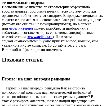
т.е
похмельный синдром
.
Восполнение количества
лактобактерий
эффективно
восстанавливает состояние печени, всю систему очистки
организма и облегчает этот синдром. В продаже специальных
средств от похмелья на основе лактобактерий вы не увидите
(потому что они так не позиционируются), но в аптеке
или
через интернет
можно приобрести пробиотики в
таблетках, в составе которых есть живые ацидофильные
лактобактерии (
www.acilakt.ru
). Но в этом
случаи
лактобактерий
нужно принять много, больше, чем
указанно в инструкции, т.е. 10-20 таблеток 2-3 раза.
Вот такой лайфхак против похмелья.
Похожие статьи
Герпес: на шаг впереди рецидива
Герпес: на шаг впереди рецидива Как выстроить
долгосрочный контроль над герпетической инфекцией
согласно обновленным клиническим рекомендациям? В
статье разбираем алгоритм, позволяющий предотвращать
рецидивы. Герпетическая инфекция остаётся одной из самых