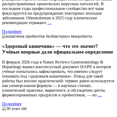
распространённых хронических вирусных патологий. В
последние годы профессиональное сообщество всё чаще
фокусируется на предупреждении повторных эпизодов
заболевания. Обновлённые в 2025 году клинические
Герпес:
рекомендации отражают
…
на
Подробнее
шаг
впереди
рецидива
«Здоровый кишечник» — что это значит?
Учёные впервые дали официальное определение
В феврале 2026 года в Nature Reviews Gastroenterology &
Hepatology вышел консенсусный документ ISAPP, в котором
учёные попытались зафиксировать, что именно следует
понимать под «здоровьем кишечника». Повод для такой
работы был вполне практический: термин давно используется
как универсальная формула — в научных статьях,
клинической практике, маркетинге, в обсуждении диеты,
«Здоро
ферментированных продуктов и пробиотиков, — но
…
кишечн
Подробнее
—
что
это