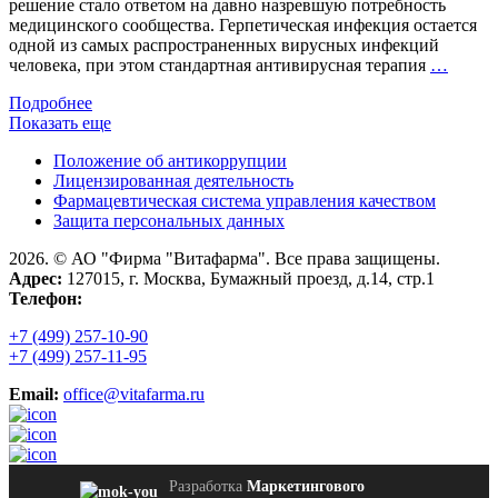
решение стало ответом на давно назревшую потребность
медицинского сообщества. Герпетическая инфекция остается
одной из самых распространенных вирусных инфекций
Вакци
человека, при этом стандартная антивирусная терапия
…
проти
Подробнее
герпес
Показать еще
вперв
включ
Положение об антикоррупции
в
Лицензированная деятельность
клини
Фармацевтическая система управления качеством
реком
Защита персональных данных
Минзд
Росси
2026. © АО "Фирма "Витафарма". Все права защищены.
Адрес:
127015, г. Москва, Бумажный проезд, д.14, стр.1
Телефон:
+7 (499) 257-10-90
+7 (499) 257-11-95
Email:
office@vitafarma.ru
Разработка
Маркетингового