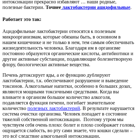
интоксикации прекрасно избавляют … наши родные,
полезные бактерии.
Точнее
лактобактерии ацидофильные
.
Работает это так:
Ацидофильные лактобактерии относятся к полезным
микроорганизмам, которые обязаны быть, в основном в
нашем кишечнике и не только в нем, тем самым обеспечивать
жизнедеятельность человека. Благодаря им в организме
постоянно образуются органические кислоты, антибиотики и
другие активные субстанции, подавляющие болезнетворную
флору, биологически активные вещества.
Печень детоксирует яды, а ее функцию дублируют
лактобактерии, т.к. обеспечивают разрушение и выведение
токсинов. Алкогольные напитки, особенно в больших дозах,
являются мощными токсичными средствами. Когда вы
вливаете в организм большое количество алкоголя,
подавляется функция печени, погибает значительное
количество
полезных лактобактерий
. В результате нарушается
система очистки организма. Человек попадает в состояние
тяжелой собственной интоксикации. Поэтому утром мы
чувствуем себя очень плохо: болит и плохо соображает голова,
ощущается слабость, во рту сами знаете, что кошки сделали –
это всё следствие алкогольной интоксикации,