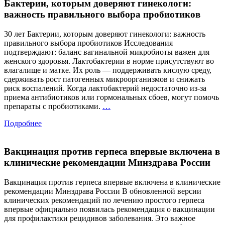
Бактерии, которым доверяют гинекологи:
значит?
Учёные
важность правильного выбора пробиотиков
впервые
дали
30 лет Бактерии, которым доверяют гинекологи: важность
официал
правильного выбора пробиотиков Исследования
определ
подтверждают: баланс вагинальной микробиоты важен для
женского здоровья. Лактобактерии в норме присутствуют во
влагалище и матке. Их роль — поддерживать кислую среду,
сдерживать рост патогенных микроорганизмов и снижать
риск воспалений. Когда лактобактерий недостаточно из-за
приема антибиотиков или гормональных сбоев, могут помочь
Бактерии,
препараты с пробиотиками.
…
которым
Подробнее
доверяют
гинекологи:
важность
Вакцинация против герпеса впервые включена в
правильного
выбора
клинические рекомендации Минздрава России
пробиотиков
Вакцинация против герпеса впервые включена в клинические
рекомендации Минздрава России В обновленной версии
клинических рекомендаций по лечению простого герпеса
впервые официально появилась рекомендация о вакцинации
для профилактики рецидивов заболевания. Это важное