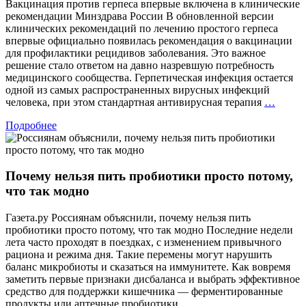
Вакцинация против герпеса впервые включена в клинические
официал
рекомендации Минздрава России В обновленной версии
определ
клинических рекомендаций по лечению простого герпеса
впервые официально появилась рекомендация о вакцинации
для профилактики рецидивов заболевания. Это важное
решение стало ответом на давно назревшую потребность
медицинского сообщества. Герпетическая инфекция остается
одной из самых распространенных вирусных инфекций
Вакци
человека, при этом стандартная антивирусная терапия
…
проти
Подробнее
герпес
вперв
включ
в
Почему нельзя пить пробиотики просто потому,
клини
реком
что так модно
Минзд
Росси
Газета.ру Россиянам объяснили, почему нельзя пить
пробиотики просто потому, что так модно Последние недели
лета часто проходят в поездках, с изменением привычного
рациона и режима дня. Такие перемены могут нарушить
баланс микробиоты и сказаться на иммунитете. Как вовремя
заметить первые признаки дисбаланса и выбрать эффективное
средство для поддержки кишечника — ферментированные
Почему
продукты или аптечные пробиотики
…