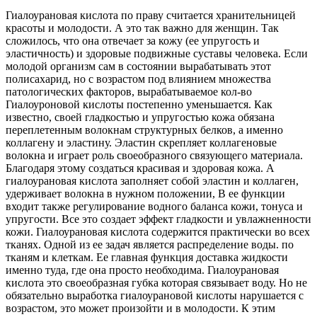
Гиалоурановая кислота по праву считается хранительницей
красоты и молодости. А это так важно для женщин. Так
сложилось, что она отвечает за кожу (ее упругость и
эластичность) и здоровые подвижные суставы человека. Если
молодой организм сам в состоянии вырабатывать этот
полисахарид, но с возрастом под влиянием множества
патологических факторов, вырабатываемое кол-во
Гиалоуроновой кислоты постепенно уменьшается. Как
известно, своей гладкостью и упругостью кожа обязана
переплетенным волокнам структурных белков, а именно
коллагену и эластину. Эластин скрепляет коллагеновые
волокна и играет роль своеобразного связующего материала.
Благодаря этому создаться красивая и здоровая кожа. А
гиалоурановая кислота заполняет собой эластин и коллаген,
удерживает волокна в нужном положении, В ее функции
входит также регулирование водного баланса кожи, тонуса и
упругости. Все это создает эффект гладкости и увлажненности
кожи. Гиалоурановая кислота содержится практически во всех
тканях. Одной из ее задач является распределение воды. по
тканям и клеткам. Ее главная функция доставка жидкости
именно туда, где она просто необходима. Гиалоурановая
кислота это своеобразная губка которая связывает воду. Но не
обязательно выработка гиалоурановой кислоты нарушается с
возрастом, это может произойти и в молодости. К этим