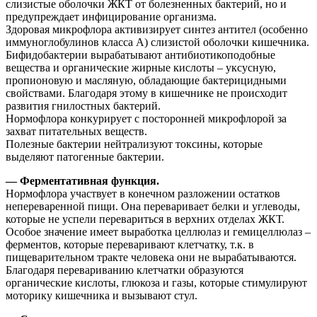
слизистые оболочки ЖКТ от болезненных бактерий, но и
предупреждает инфицирование организма.
Здоровая микрофлора активизирует синтез антител (особенно
иммуноглобулинов класса А) слизистой оболочки кишечника.
Бифидобактерии вырабатывают антибиотикоподобные
вещества и органические жирные кислоты – уксусную,
пропионовую и масляную, обладающие бактерицидными
свойствами. Благодаря этому в кишечнике не происходит
развития гнилостных бактерий.
Нормофлора конкурирует с посторонней микрофлорой за
захват питательных веществ.
Полезные бактерии нейтрализуют токсины, которые
выделяют патогенные бактерии.
— Ферментативная функция.
Нормофлора участвует в конечном разложении остатков
непереваренной пищи. Она переваривает белки и углеводы,
которые не успели перевариться в верхних отделах ЖКТ.
Особое значение имеет выработка целлюлаз и гемицеллюлаз –
ферментов, которые переваривают клетчатку, т.к. в
пищеварительном тракте человека они не вырабатываются.
Благодаря перевариванию клетчатки образуются
органические кислоты, глюкоза и газы, которые стимулируют
моторику кишечника и вызывают стул.