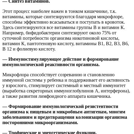
— Синтез витаминов.
Этот процесс наиболее важен в тонком кишечнике, т.к.
витамины, которые синтезируются благодаря микрофлоре,
способны эффективно всасываться и поступать в кровоток.
Здесь синтезируются все витамины группы В и витамин К.
Например, бифидобактерии синтезируют около 75% от
суточной потребности организма никотиновой кислоты,
витамин К, пантотеновую кислоту, витамины В1, В2, В3, В6,
В 12 и фолиевую кислоту.
— Иммуностимулирующее действие и формирование
иммунологической реактивности организма.
Микрофлора способствует созреванию и становлению
иммунной системы у ребенка и поддерживает его активность
у взрослого, стимулирует системный и местный иммунитет
(выработка секреторных иммуноглобулинов А, интерферона),
а также развития лимфоидного аппарата кишечника.
— Формирование иммунологической резистентности
организма к пищевым и микробным антигенам, многим
заболеваниям и предотвращения колонизации организма
посторонними микроорганизмами.
— Трофические и энергетические функции.