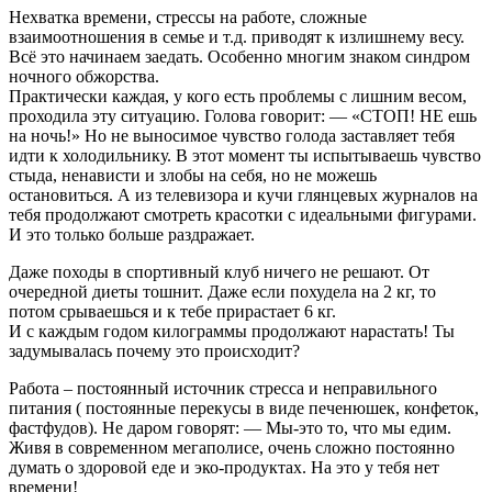
Нехватка времени, стрессы на работе, сложные
взаимоотношения в семье и т.д. приводят к излишнему весу.
Всё это начинаем заедать. Особенно многим знаком синдром
ночного обжорства.
Практически каждая, у кого есть проблемы с лишним весом,
проходила эту ситуацию. Голова говорит: — «СТОП! НЕ ешь
на ночь!» Но не выносимое чувство голода заставляет тебя
идти к холодильнику. В этот момент ты испытываешь чувство
стыда, ненависти и злобы на себя, но не можешь
остановиться. А из телевизора и кучи глянцевых журналов на
тебя продолжают смотреть красотки с идеальными фигурами.
И это только больше раздражает.
Даже походы в спортивный клуб ничего не решают. От
очередной диеты тошнит. Даже если похудела на 2 кг, то
потом срываешься и к тебе прирастает 6 кг.
И с каждым годом килограммы продолжают нарастать! Ты
задумывалась почему это происходит?
Работа – постоянный источник стресса и неправильного
питания ( постоянные перекусы в виде печенюшек, конфеток,
фастфудов). Не даром говорят: — Мы-это то, что мы едим.
Живя в современном мегаполисе, очень сложно постоянно
думать о здоровой еде и эко-продуктах. На это у тебя нет
времени!