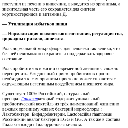
поступил из печени в кишечник, выводится из организма, а
значительная часть его сохраняется для синтеза
кортикостероидов и витамина Д.
— Утилизация избытков пищи
— Нормализация психического состояния, регуляция сна,
циркадных ритмов, аппетита.
Роль нормальной микрофлоры для человека так велика, что
без неё невозможно сохранить и поддерживать здоровое
состояние.
Роль пробиотиков в жизни современной женщины сложно
переоценить. Ежедневный прием пробиотиков просто
необходим т.к. сам организм просто не может справится с
окружающим негативным воздействием внешнего мира.
Существует 100% Российский, натуральный
препарат
Гиалакт
который содержит уникальный
пробиотический коктейль из трёх наименований жизненно
важных организму живых бактерий нормофлоры :
Лактобактери, Бифидобактерии, Lactobacillus rhamnosus
Российский аналог бактерии LGG и GG. А так же в состава
Гиалакта входит Гиалоуроновая кислота.