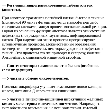
— Регуляция запрограммированной гибели клеток
(апоптоза).
При апоптозе фрагменты погибшей клетки быстро в течение
(примерно) 90 минут фагоцитируются макрофагами либо
соседними клетками, минуя процесс воспалительной реакции.
Одной из основных функций апоптоза является уничтожение
дефектных (поврежденных, мутантных, инфицированных)
клеток. При нарушении этого процесса прогрессируют
аутоиммунные процессы, злокачественные образования,
дегенеративные процессы, некоторые уродства с дефектами
тканей. Эти процессы так же приводят к склерозу, болезни
Альцгеймера, спинальной мышечной атрофии.
— Синтез некоторых аминокислот и белков (особенно,
если их дефицит).
— Участие в обмене микроэлементов.
Полезная микрофлора улучшает всасывание ионов кальция,
железа, витамина Д через стенки кишечника.
— Участие в печеночно-кишечной циркуляции желчных
кислот, холестерина и желчных пигментов.
Например за
счет обратного всасывания, не весь холестерин, который