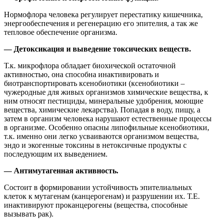
Нормофлора человека регулирует перестатику кишечника,
энергообеспечения и регенерацию его эпителия, а так же
тепловое обеспечение организма.
— Детоксикация и выведение токсических веществ.
Т.к. микрофлора обладает биохической остаточной
активностью, она способна инактивировать и
биотранспортировать ксенобиотики (ксенобиотики –
чужеродные для живых организмов химические вещества, к
ним относят пестициды, минеральные удобрения, моющие
вещества, химические лекарства). Попадая в воду, пищу, а
затем в организм человека нарушают естественные процессы
в организме. Особенно опасны липофильные ксенобиотики,
т.к. именно они легко усваиваются организмом вещества,
эндо и экогенные токсины в нетоксичные продукты с
последующим их выведением.
— Антимутагенная активность.
Состоит в формировании устойчивость эпителиальных
клеток к мутагенам (канцерогенам) и разрушении их. Т.Е.
инактивируют проканцерогены (вещества, способные
вызывать рак).