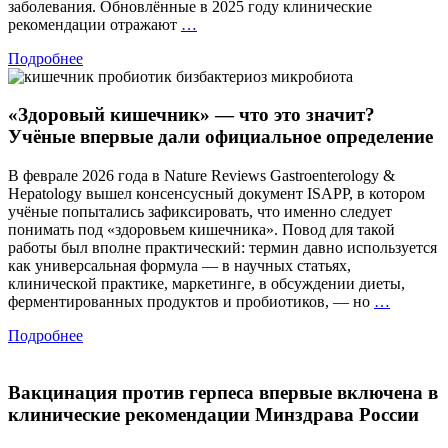
заболевания. Обновлённые в 2025 году клинические
Герпес:
рекомендации отражают
…
на
Подробнее
шаг
впереди
рецидива
«Здоровый кишечник» — что это значит?
Учёные впервые дали официальное определение
В феврале 2026 года в Nature Reviews Gastroenterology &
Hepatology вышел консенсусный документ ISAPP, в котором
учёные попытались зафиксировать, что именно следует
понимать под «здоровьем кишечника». Повод для такой
работы был вполне практический: термин давно используется
как универсальная формула — в научных статьях,
клинической практике, маркетинге, в обсуждении диеты,
«Здоро
ферментированных продуктов и пробиотиков, — но
…
кишечн
Подробнее
—
что
это
Вакцинация против герпеса впервые включена в
значит?
Учёные
клинические рекомендации Минздрава России
впервые
дали