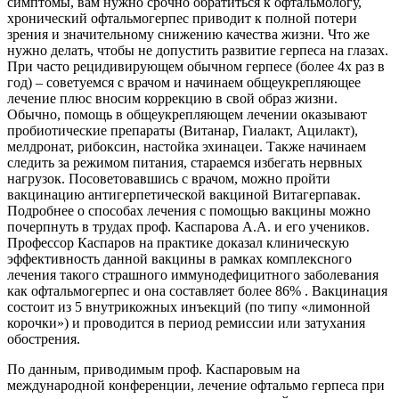
симптомы, вам нужно срочно обратиться к офтальмологу,
хронический офтальмогерпес приводит к полной потери
зрения и значительному снижению качества жизни. Что же
нужно делать, чтобы не допустить развитие герпеса на глазах.
При часто рецидивирующем обычном герпесе (более 4х раз в
год) – советуемся с врачом и начинаем общеукрепляющее
лечение плюс вносим коррекцию в свой образ жизни.
Обычно, помощь в общеукрепляющем лечении оказывают
пробиотические препараты (Витанар, Гиалакт, Ацилакт),
мелдронат, рибоксин, настойка эхинацеи. Также начинаем
следить за режимом питания, стараемся избегать нервных
нагрузок. Посоветовавшись с врачом, можно пройти
вакцинацию антигерпетической вакциной Витагерпавак.
Подробнее о способах лечения с помощью вакцины можно
почерпнуть в трудах проф. Каспарова А.А. и его учеников.
Профессор Каспаров на практике доказал клиническую
эффективность данной вакцины в рамках комплексного
лечения такого страшного иммунодефицитного заболевания
как офтальмогерпес и она составляет более 86% . Вакцинация
состоит из 5 внутрикожных инъекций (по типу «лимонной
корочки») и проводится в период ремиссии или затухания
обострения.
По данным, приводимым проф. Каспаровым на
международной конференции, лечение офтальмо герпеса при