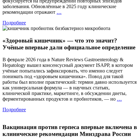
фокусируется на предупреждении повторных эпизодов
заболевания. Обновлённые в 2025 году клинические
Герпес:
рекомендации отражают
…
на
Подробнее
шаг
впереди
рецидива
«Здоровый кишечник» — что это значит?
Учёные впервые дали официальное определение
В феврале 2026 года в Nature Reviews Gastroenterology &
Hepatology вышел консенсусный документ ISAPP, в котором
учёные попытались зафиксировать, что именно следует
понимать под «здоровьем кишечника». Повод для такой
работы был вполне практический: термин давно используется
как универсальная формула — в научных статьях,
клинической практике, маркетинге, в обсуждении диеты,
«Здоро
ферментированных продуктов и пробиотиков, — но
…
кишечн
Подробнее
—
что
это
Вакцинация против герпеса впервые включена в
значит?
Учёные
клинические рекомендации Минздрава России
впервые