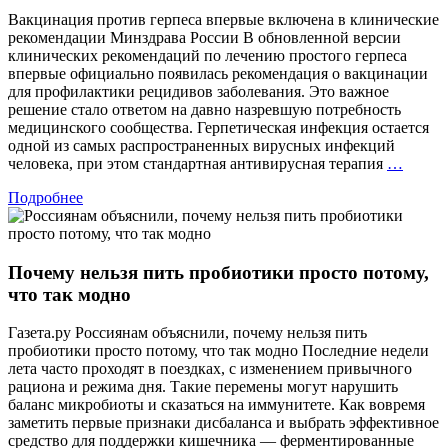
дали
Вакцинация против герпеса впервые включена в клинические
официал
рекомендации Минздрава России В обновленной версии
определ
клинических рекомендаций по лечению простого герпеса
впервые официально появилась рекомендация о вакцинации
для профилактики рецидивов заболевания. Это важное
решение стало ответом на давно назревшую потребность
медицинского сообщества. Герпетическая инфекция остается
одной из самых распространенных вирусных инфекций
Вакци
человека, при этом стандартная антивирусная терапия
…
проти
Подробнее
герпес
вперв
включ
в
Почему нельзя пить пробиотики просто потому,
клини
реком
что так модно
Минзд
Росси
Газета.ру Россиянам объяснили, почему нельзя пить
пробиотики просто потому, что так модно Последние недели
лета часто проходят в поездках, с изменением привычного
рациона и режима дня. Такие перемены могут нарушить
баланс микробиоты и сказаться на иммунитете. Как вовремя
заметить первые признаки дисбаланса и выбрать эффективное
средство для поддержки кишечника — ферментированные