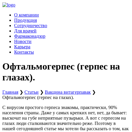
Перейти
к
О компании
содержимому
Продукция
Сотрудничество
Для врачей
Фармаконадзор
Новости
Карьера
Контакты
Офтальмогерпес (герпес на
глазах).
Главная
❯
Статьи
❯
Вакцина витагерпавак
❯
Офтальмогерпес (герпес на глазах).
С вирусом простого герпеса знакомы, практически, 90%
населения страны. Даже у самых крепких нет, нет, да бывает:
выскочат на губе неприятные пузырьки. А вот с герпесом на
глазах люди сталкиваются значительно реже. Поэтому в
нашей сегодняшней статье мы хотели бы рассказать о том, как