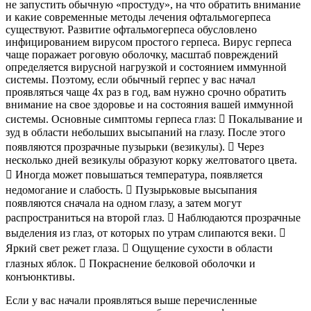
не запустить обычную «простуду», на что обратить внимание
и какие современные методы лечения офтальмогерпеса
существуют. Развитие офтальмогерпеса обусловлено
инфицированием вирусом простого герпеса. Вирус герпеса
чаще поражает роговую оболочку, масштаб повреждений
определяется вирусной нагрузкой и состоянием иммунной
системы. Поэтому, если обычный герпес у вас начал
проявляться чаще 4х раз в год, вам нужно срочно обратить
внимание на свое здоровье и на состояния вашей иммунной
системы. Основные симптомы герпеса глаз:  Покалывание и
зуд в области небольших высыпаний на глазу. После этого
появляются прозрачные пузырьки (везикулы).  Через
несколько дней везикулы образуют корку желтоватого цвета.
 Иногда может повышаться температура, появляется
недомогание и слабость.  Пузырьковые высыпания
появляются сначала на одном глазу, а затем могут
распространиться на второй глаз.  Наблюдаются прозрачные
выделения из глаз, от которых по утрам слипаются веки. 
Яркий свет режет глаза.  Ощущение сухости в области
глазных яблок.  Покраснение белковой оболочки и
конъюнктивы.
Если у вас начали проявляться выше перечисленные