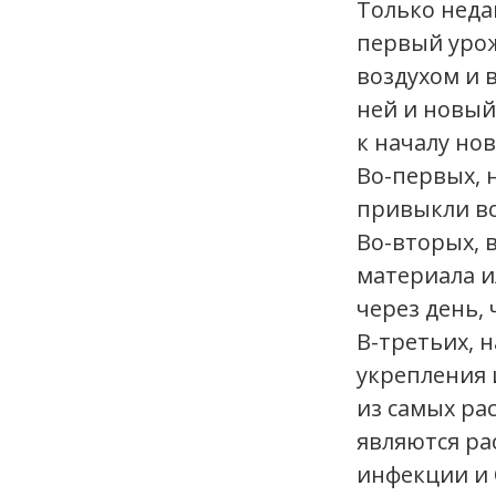
Только неда
первый урож
воздухом и в
ней и новый
к началу нов
Во-первых, 
привыкли вс
Во-вторых, 
материала и
через день,
В-третьих, 
укрепления 
из самых ра
являются ра
инфекции и