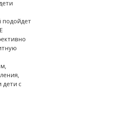
дети
й подойдет
Е
фективно
щитную
м,
ления,
 дети с