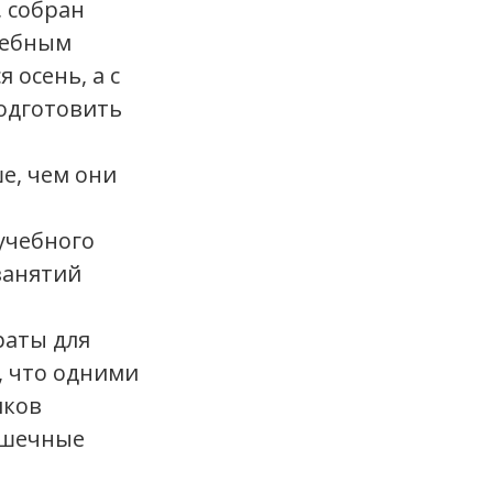
, собран
лебным
 осень, а с
подготовить
е, чем они
учебного
занятий
раты для
, что одними
иков
ишечные