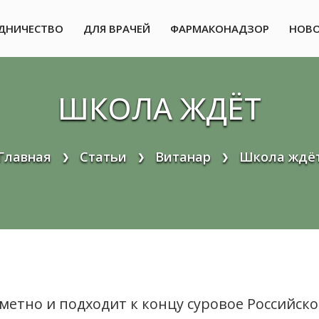
ДНИЧЕСТВО
ДЛЯ ВРАЧЕЙ
ФАРМАКОНАДЗОР
НОВ
ШКОЛА ЖДЁТ
Главная
Статьи
Витанар
Школа ждё
❯
❯
❯
аметно и подходит к концу суровое Российск