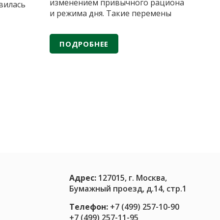
изменением привычного рациона
вилась
и режима дня. Такие перемены
ции для
могут нарушить баланс
в
микробиоты и сказаться на
 решение
ПОДРОБНЕЕ
иммунитете. Как вовремя
заметить первые признаки
дисбаланса и выбрать
.
эффективное средство для
остается
поддержки кишечника —
раненных
ферментированные продукты или
ека, при
Почему
аптечные пробиотики
…
русная
нельзя
пить
пробиотики
просто
потому,
что
Адрес:
127015, г. Москва,
так
Бумажный проезд, д.14, стр.1
модно
Телефон:
+7 (499) 257-10-90
+7 (499) 257-11-95