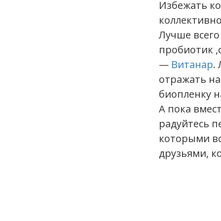
Избежать ко
коллективно
Лучше всего
пробиотик ,
—
Витанар
.
отражать на
биопленку н
А пока вмес
радуйтесь п
которыми вс
друзьями, к