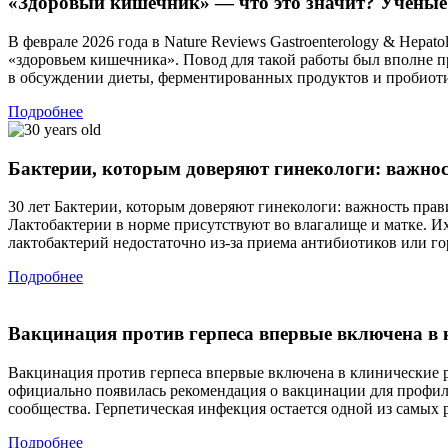
«Здоровый кишечник» — что это значит? Учёные
В феврале 2026 года в Nature Reviews Gastroenterology & Hep
«здоровьем кишечника». Повод для такой работы был вполне пр
в обсуждении диеты, ферментированных продуктов и пробиот
Подробнее
Бактерии, которым доверяют гинекологи: важно
30 лет Бактерии, которым доверяют гинекологи: важность пра
Лактобактерии в норме присутствуют во влагалище и матке. И
лактобактерий недостаточно из-за приема антибиотиков или г
Подробнее
Вакцинация против герпеса впервые включена в
Вакцинация против герпеса впервые включена в клинические 
официально появилась рекомендация о вакцинации для профил
сообщества. Герпетическая инфекция остается одной из самых
Подробнее