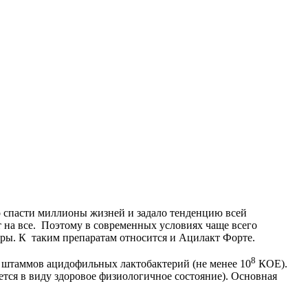
 спасти миллионы жизней и задало тенденцию всей
т на все. Поэтому в современных условиях чаще всего
ры. К таким препаратам относится и Ацилакт Форте.
8
 штаммов ацидофильных лактобактерий (не менее 10
КОЕ).
тся в виду здоровое физиологичное состояние). Основная