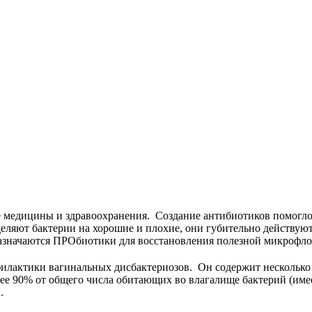
е медицины и здравоохранения. Создание антибиотиков помогло
деляют бактерии на хорошие и плохие, они губительно действую
назначаются ПРОбиотики для восстановления полезной микрофло
филактики вагинальных дисбактериозов. Он содержит несколько
е 90% от общего числа обитающих во влагалище бактерий (имее
.