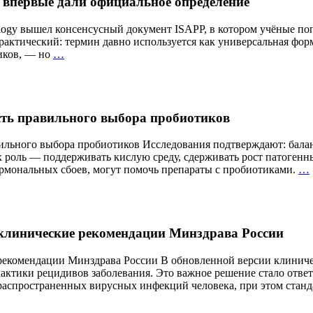
 впервые дали официальное определение
atology вышел консенсусный документ ISAPP, в котором учёные п
актический: термин давно используется как универсальная форм
«Здоровый
иков, — но
…
кишечник»
—
что
это
сть правильного выбора пробиотиков
значит?
Учёные
впервые
вильного выбора пробиотиков Исследования подтверждают: бала
дали
х роль — поддерживать кислую среду, сдерживать рост патогенн
официальное
ормональных сбоев, могут помочь препараты с пробиотиками.
…
определение
 клинические рекомендации Минздрава России
рекомендации Минздрава России В обновленной версии клиниче
актики рецидивов заболевания. Это важное решение стало отве
 распространенных вирусных инфекций человека, при этом стан