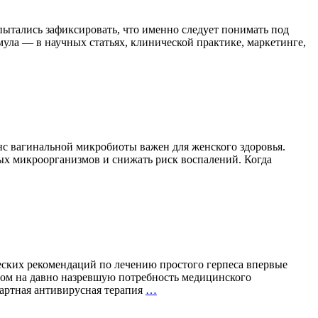
опытались зафиксировать, что именно следует понимать под
ула — в научных статьях, клинической практике, маркетинге,
нс вагинальной микробиоты важен для женского здоровья.
ых микроорганизмов и снижать риск воспалений. Когда
Бактерии,
которым
доверяют
гинекологи:
важность
правильного
выбора
пробиотиков
ских рекомендаций по лечению простого герпеса впервые
том на давно назревшую потребность медицинского
Вакцинация
дартная антивирусная терапия
…
против
герпеса