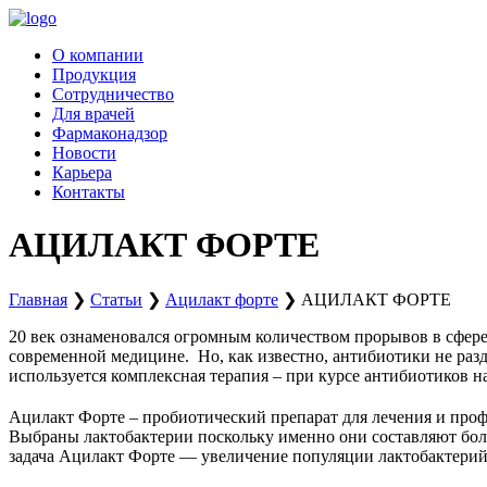
Перейти
к
О компании
содержимому
Продукция
Сотрудничество
Для врачей
Фармаконадзор
Новости
Карьера
Контакты
АЦИЛАКТ ФОРТЕ
Главная
❯
Статьи
❯
Ацилакт форте
❯
АЦИЛАКТ ФОРТЕ
20 век ознаменовался огромным количеством прорывов в сфер
современной медицине. Но, как известно, антибиотики не раз
используется комплексная терапия – при курсе антибиотиков 
Ацилакт Форте – пробиотический препарат для лечения и про
Выбраны лактобактерии поскольку именно они составляют боле
задача Ацилакт Форте — увеличение популяции лактобактерий