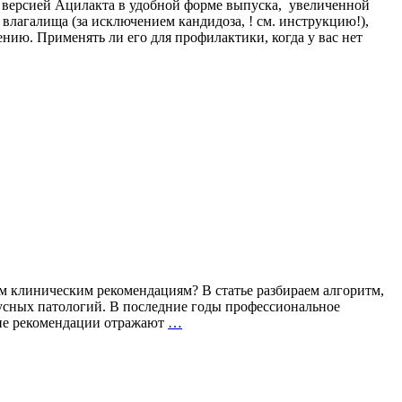
 версией Ацилакта в удобной форме выпуска, увеличенной
 влагалища (за исключением кандидоза, ! см. инструкцию!),
ию. Применять ли его для профилактики, когда у вас нет
 клиническим рекомендациям? В статье разбираем алгоритм,
усных патологий. В последние годы профессиональное
Герпес:
кие рекомендации отражают
…
на
шаг
впереди
рецидива