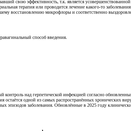
авший свою эффективность, т.к. является усовершенствованной
риальная терапия или проводится лечение какого-то заболевания
шему восстановлению микрофлоры и соответственно выздоровлен
травагинальный способ введения.
й контроль над герпетической инфекцией согласно обновленным
я остаётся одной из самых распространённых хронических вир
ных эпизодов заболевания. Обновлённые в 2025 году клиничес