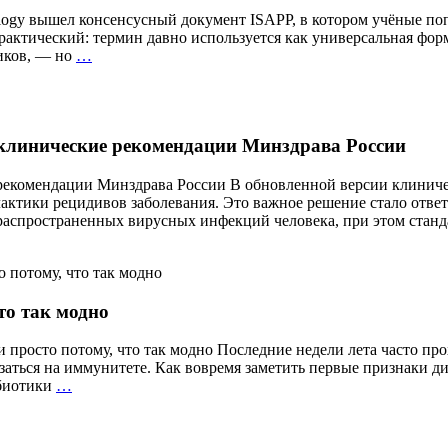
atology вышел консенсусный документ ISAPP, в котором учёные п
актический: термин давно используется как универсальная форм
«Здоровый
иков, — но
…
кишечник»
—
что
это
 клинические рекомендации Минздрава России
значит?
Учёные
впервые
рекомендации Минздрава России В обновленной версии клиниче
дали
актики рецидивов заболевания. Это важное решение стало отве
официальное
 распространенных вирусных инфекций человека, при этом стан
определение
то так модно
и просто потому, что так модно Последние недели лета часто пр
заться на иммунитете. Как вовремя заметить первые признаки д
Почему
биотики
…
нельзя
пить
пробиотики