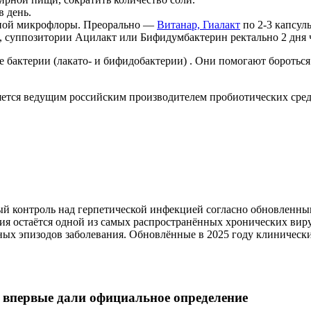
в день.
енной микрофлоры. Преорально —
Витанар, Гиалакт
по 2-3 капсулы
, суппозитории Ацилакт или Бифидумбактерин ректально 2 дня ч
бактерии (лакато- и бифидобактерии) . Они помогают бороться
ся ведущим российским производителем пробиотических сред
й контроль над герпетической инфекцией согласно обновленным
я остаётся одной из самых распространённых хронических вир
ных эпизодов заболевания. Обновлённые в 2025 году клиничес
 впервые дали официальное определение