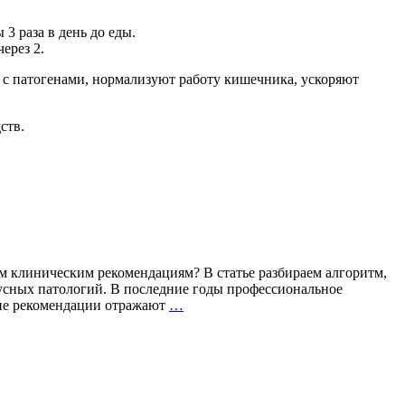
 3 раза в день до еды.
ерез 2.
 с патогенами, нормализуют работу кишечника, ускоряют
ств.
 клиническим рекомендациям? В статье разбираем алгоритм,
усных патологий. В последние годы профессиональное
Герпес:
кие рекомендации отражают
…
на
шаг
впереди
рецидива