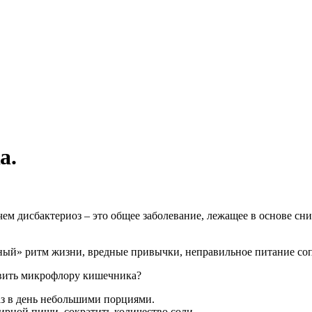
а.
.
ем дисбактериоз – это общее заболевание, лежащее в основе сн
ваный» ритм жизни, вредные привычки, неправильное питание с
овить микрофлору кишечника?
аз в день небольшими порциями.
ирной пищи, сократить количество соли.