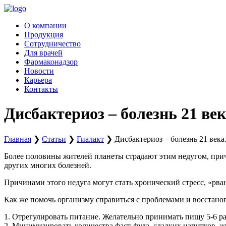
Перейти
к
О компании
содержимому
Продукция
Сотрудничество
Для врачей
Фармаконадзор
Новости
Карьера
Контакты
Дисбактериоз – болезнь 21 век
Главная
❯
Статьи
❯
Гиалакт
❯
Дисбактериоз – болезнь 21 века
Более половины жителей планеты страдают этим недугом, прич
других многих болезней.
Причинами этого недуга могут стать хронический стресс, «р
Как же помочь организму справиться с проблемами и восстан
1. Отрегулировать питание. Желательно принимать пищу 5-6 р
2. Минимизировать количества фаст-фуда, сладких напитков, ж