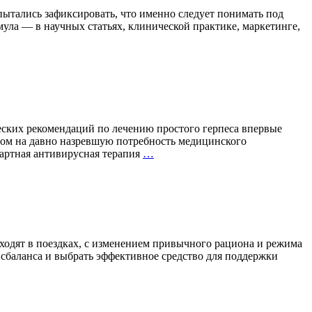
опытались зафиксировать, что именно следует понимать под
ула — в научных статьях, клинической практике, маркетинге,
ских рекомендаций по лечению простого герпеса впервые
том на давно назревшую потребность медицинского
Вакцинация
дартная антивирусная терапия
…
против
герпеса
впервые
включена
в
клинические
рекомендации
оходят в поездках, с изменением привычного рациона и режима
Минздрава
исбаланса и выбрать эффективное средство для поддержки
России