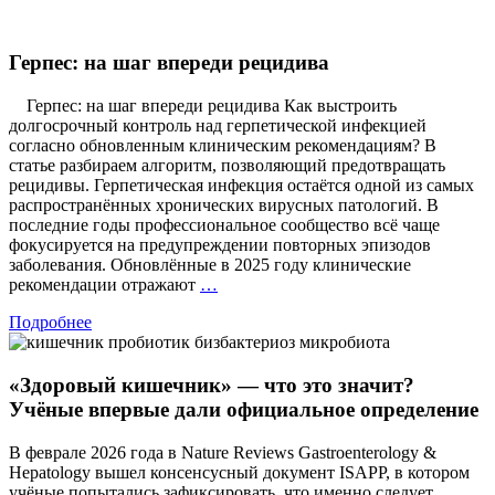
Герпес: на шаг впереди рецидива
Герпес: на шаг впереди рецидива Как выстроить
долгосрочный контроль над герпетической инфекцией
согласно обновленным клиническим рекомендациям? В
статье разбираем алгоритм, позволяющий предотвращать
рецидивы. Герпетическая инфекция остаётся одной из самых
распространённых хронических вирусных патологий. В
последние годы профессиональное сообщество всё чаще
фокусируется на предупреждении повторных эпизодов
заболевания. Обновлённые в 2025 году клинические
Герпес:
рекомендации отражают
…
на
Подробнее
шаг
впереди
рецидива
«Здоровый кишечник» — что это значит?
Учёные впервые дали официальное определение
В феврале 2026 года в Nature Reviews Gastroenterology &
Hepatology вышел консенсусный документ ISAPP, в котором
учёные попытались зафиксировать, что именно следует