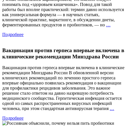
понимать под «здоровьем кишечника». Повод для такой
работы был вполне практический: термин давно используется
как универсальная формула — в научных статьях,
клинической практике, маркетинге, в обсуждении диеты,
«Здоро
ферментированных продуктов и пробиотиков, — но
…
кишечн
Подробнее
—
что
это
Вакцинация против герпеса впервые включена в
значит?
Учёные
клинические рекомендации Минздрава России
впервые
дали
Вакцинация против герпеса впервые включена в клинические
официал
рекомендации Минздрава России В обновленной версии
определ
клинических рекомендаций по лечению простого герпеса
впервые официально появилась рекомендация о вакцинации
для профилактики рецидивов заболевания. Это важное
решение стало ответом на давно назревшую потребность
медицинского сообщества. Герпетическая инфекция остается
одной из самых распространенных вирусных инфекций
Вакци
человека, при этом стандартная антивирусная терапия
…
проти
Подробнее
герпес
вперв