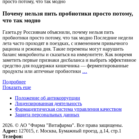
включ
в
Почему нельзя пить пробиотики просто потому,
клини
реком
что так модно
Минзд
Росси
Газета.ру Россиянам объяснили, почему нельзя пить
пробиотики просто потому, что так модно Последние недели
лета часто проходят в поездках, с изменением привычного
рациона и режима дня. Такие перемены могут нарушить
баланс микробиоты и сказаться на иммунитете. Как вовремя
заметить первые признаки дисбаланса и выбрать эффективное
средство для поддержки кишечника — ферментированные
Почему
продукты или аптечные пробиотики
…
нельзя
Подробнее
пить
Показать еще
пробиотики
просто
Положение об антикоррупции
потому,
Лицензированная деятельность
что
Фармацевтическая система управления качеством
так
Защита персональных данных
модно
2026. © АО "Фирма "Витафарма". Все права защищены.
Адрес:
127015, г. Москва, Бумажный проезд, д.14, стр.1
Телефон: