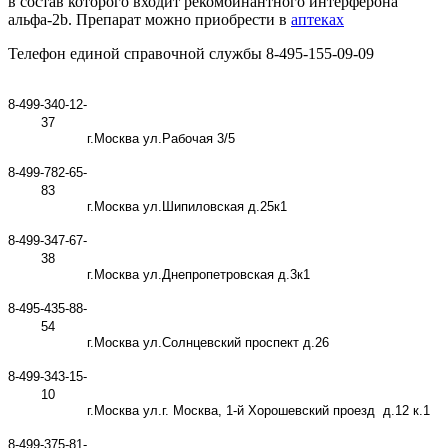
в состав которого входит рекомбинантного интерферона
альфа-2b. Препарат можно приобрести в
аптеках
Телефон единой справочной службы 8-495-155-09-09
8-499-340-12-
37
г.Москва ул.Рабочая 3/5
8-499-782-65-
83
г.Москва ул.Шипиловская д.25к1
8-499-347-67-
38
г.Москва ул.Днепропетровская д.3к1
8-495-435-88-
54
г.Москва ул.Солнцевский проспект д.26
8-499-343-15-
10
г.Москва ул.г. Москва, 1-й Хорошевский проезд
д.12 к.1
8-499-375-81-