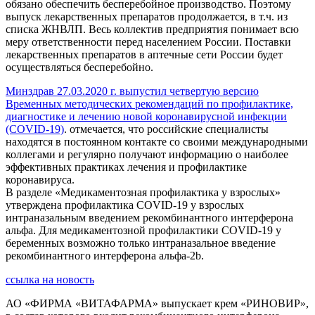
обязано обеспечить бесперебойное производство. Поэтому
выпуск лекарственных препаратов продолжается, в т.ч. из
списка ЖНВЛП. Весь коллектив предприятия понимает всю
меру ответственности перед населением России. Поставки
лекарственных препаратов в аптечные сети России будет
осуществляться бесперебойно.
Минздрав 27.03.2020 г. выпустил четвертую версию
Временных методических рекомендаций по профилактике,
диагностике и лечению новой коронавирусной инфекции
(COVID-19)
. отмечается, что российские специалисты
находятся в постоянном контакте со своими международными
коллегами и регулярно получают информацию о наиболее
эффективных практиках лечения и профилактике
коронавируса.
В разделе «Медикаментозная профилактика у взрослых»
утверждена профилактика COVID-19 у взрослых
интраназальным введением рекомбинантного интерферона
альфа. Для медикаментозной профилактики COVID-19 у
беременных возможно только интраназальное введение
рекомбинантного интерферона альфа-2b.
ссылка на новость
АО «ФИРМА «ВИТАФАРМА» выпускает крем «РИНОВИР»,