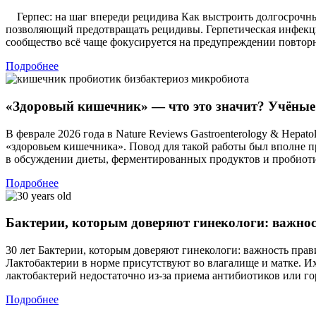
Герпес: на шаг впереди рецидива Как выстроить долгосрочны
позволяющий предотвращать рецидивы. Герпетическая инфекци
сообщество всё чаще фокусируется на предупреждении повтор
Подробнее
«Здоровый кишечник» — что это значит? Учёные
В феврале 2026 года в Nature Reviews Gastroenterology & Hep
«здоровьем кишечника». Повод для такой работы был вполне пр
в обсуждении диеты, ферментированных продуктов и пробиот
Подробнее
Бактерии, которым доверяют гинекологи: важно
30 лет Бактерии, которым доверяют гинекологи: важность пра
Лактобактерии в норме присутствуют во влагалище и матке. И
лактобактерий недостаточно из-за приема антибиотиков или г
Подробнее