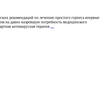
важность
правильного
выбора
пробиотиков
ских рекомендаций по лечению простого герпеса впервые
том на давно назревшую потребность медицинского
Вакцинация
дартная антивирусная терапия
…
против
герпеса
впервые
включена
в
клинические
рекомендации
Минздрава
России