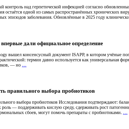
й контроль над герпетической инфекцией согласно обновленным
я остаётся одной из самых распространённых хронических вир
ных эпизодов заболевания. Обновлённые в 2025 году клиничес
 впервые дали официальное определение
atology вышел консенсусный документ ISAPP, в котором учёные п
актический: термин давно используется как универсальная форм
«Здоровый
иков, — но
…
кишечник»
—
что
это
сть правильного выбора пробиотиков
значит?
Учёные
впервые
вильного выбора пробиотиков Исследования подтверждают: бала
дали
х роль — поддерживать кислую среду, сдерживать рост патогенн
официальное
ормональных сбоев, могут помочь препараты с пробиотиками.
…
определение