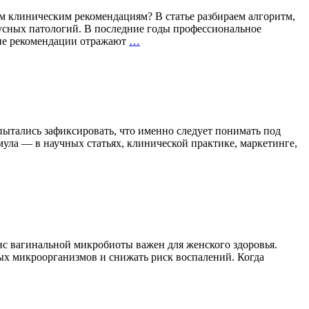
 клиническим рекомендациям? В статье разбираем алгоритм,
усных патологий. В последние годы профессиональное
Герпес:
кие рекомендации отражают
…
на
шаг
впереди
рецидива
опытались зафиксировать, что именно следует понимать под
ула — в научных статьях, клинической практике, маркетинге,
нс вагинальной микробиоты важен для женского здоровья.
ых микроорганизмов и снижать риск воспалений. Когда
Бактерии,
которым
доверяют
гинекологи: