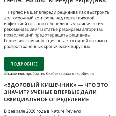
ГЕРПЕС: НА ШАГ ВПЕРЕДИ РЕЦИДИВА
Герпес: на шаг впереди рецидива Как выстроить
долгосрочный контроль над герпетической
инфекцией согласно обновленным клиническим
рекомендациям? В статье разбираем алгоритм,
позволяющий предотвращать рецидивы.
Герпетическая инфекция остаётся одной из самых
распространённых хронических вирусных
патологий. В последние годы профессиональное
сообщество всё чаще фокусируется на
предупреждении повторных эпизодов заболевания.
ПОДРОБНЕЕ
Обновлённые в 2025 году клинические
Герпес:
рекомендации отражают
…
на
«ЗДОРОВЫЙ КИШЕЧНИК» — ЧТО ЭТО
шаг
ЗНАЧИТ? УЧЁНЫЕ ВПЕРВЫЕ ДАЛИ
впереди
рецидива
ОФИЦИАЛЬНОЕ ОПРЕДЕЛЕНИЕ
В феврале 2026 года в Nature Reviews