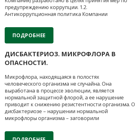
Компания) разработано в целях принятия мер по
предупреждению коррупции. 1.2.
Антикоррупционная политика Компании
представляет собой комплекс взаимосвязанных
принципов, процедур и конкретных мероприятий,
направленных на предупреждение коррупции, в
ПОДРОБНЕЕ
том числе выявление и последующее устранение
Положение
причин коррупции
…
ДИСБАКТЕРИОЗ. МИКРОФЛОРА В
об
ОПАСНОСТИ.
Антикоррупции
Микрофлора, находящаяся в полостях
человеческого организма не случайна. Она
выработана в процессе эволюции, является
нормальной защитной флорой, а ее нарушение
приводит к снижению резистентности организма. О
дисбактериозе – нарушении нормальной
микрофлоры организма – заговорили
сравнительно недавно – несколько десятков лет
назад. А существовал он всегда. Дисбактериоз – не
Ди
местное, а общее заболевание, лежащее в основе
…
ПОДРОБНЕЕ