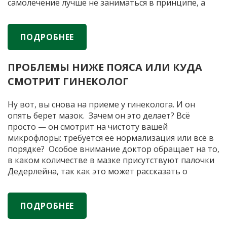
самолечение лучше не заниматься в принципе, а
проконсультироваться с врачом и пусть он
ПРОБЛЕМЫ
разбирается, что там у вас за
…
НИЖЕ
ПОДРОБНЕЕ
ПОЯСА:
как
ПРОБЛЕМЫ НИЖЕ ПОЯСА ИЛИ КУДА
правильно
СМОТРИТ ГИНЕКОЛОГ
лечить
Ну вот, вы снова на приеме у гинеколога. И он
опять берет мазок. Зачем он это делает? Всё
просто — он смотрит на чистоту вашей
микрофлоры: требуется ее нормализация или всё в
порядке? Особое внимание доктор обращает на то,
в каком количестве в мазке присутствуют палочки
Дедерлейна, так как это может рассказать о
ПРОБЛЕМЫ
наличии проблемы. ВОЛШЕБНАЯ
…
НИЖЕ
ПОЯСА
ПОДРОБНЕЕ
ИЛИ
КУДА