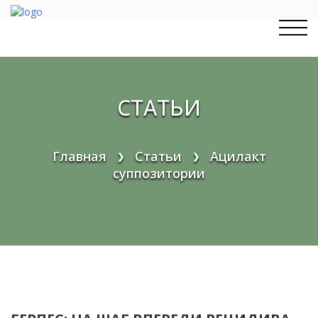
Перейти
к
содержимому
СТАТЬИ
Главная
Статьи
Ацилакт
❯
❯
суппозитории