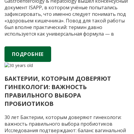
Gastroenterology & Hepatology вышел консенсусный
документ ISAPP, в котором учёные попытались
зафиксировать, что именно следует понимать под
«здоровьем кишечника». Повод для такой работы
был вполне практический: термин давно
используется как универсальная формула — в
научных статьях, клинической практике,
маркетинге, в обсуждении диеты,
ферментированных продуктов и пробиотиков, —
ПОДРОБНЕЕ
«Здоровый
но
…
кишечник»
—
БАКТЕРИИ, КОТОРЫМ ДОВЕРЯЮТ
что
ГИНЕКОЛОГИ: ВАЖНОСТЬ
это
значит?
ПРАВИЛЬНОГО ВЫБОРА
Учёные
ПРОБИОТИКОВ
впервые
дали
30 лет Бактерии, которым доверяют гинекологи:
официальное
важность правильного выбора пробиотиков
определение
Исследования подтверждают: баланс вагинальной