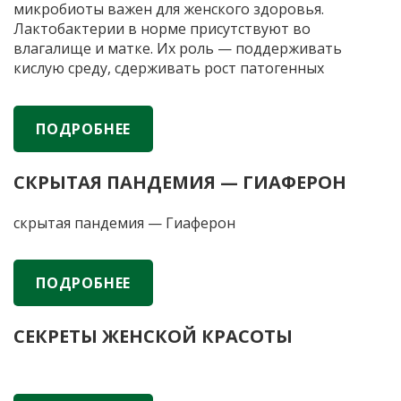
микробиоты важен для женского здоровья.
Лактобактерии в норме присутствуют во
влагалище и матке. Их роль — поддерживать
кислую среду, сдерживать рост патогенных
микроорганизмов и снижать риск воспалений.
Когда лактобактерий недостаточно из-за приема
антибиотиков или гормональных сбоев, могут
ПОДРОБНЕЕ
Бактерии,
помочь препараты с пробиотиками.
…
которым
СКРЫТАЯ ПАНДЕМИЯ — ГИАФЕРОН
доверяют
гинекологи:
скрытая пандемия — Гиаферон
важность
правильного
выбора
ПОДРОБНЕЕ
пробиотиков
СЕКРЕТЫ ЖЕНСКОЙ КРАСОТЫ