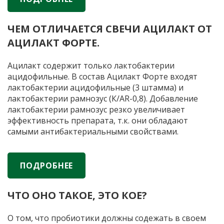
М
в
ЧЕМ ОТЛИЧАЕТСЯ СВЕЧИ АЦИЛАКТ ОТ
оп
АЦИЛАКТ ФОРТЕ.
Ацилакт содержит только лактобактерии
ацидофильные. В состав Ацилакт Форте входят
лактобактерии ацидофильные (3 штамма) и
лактобактерии рамнозус (К/AR-0,8). Добавление
лактобактерии рамнозус резко увеличивает
эффективность препарата, т.к. они обладают
самыми антибактериальными свойствами.
Лактобактерии рамнозус являются природным
антисептиком, т.е. активно подавляют патогены и
при этом — восстанавливают экосистему женской
ПОДРОБНЕЕ
половой сферы.
ЧТО ОНО ТАКОЕ, ЭТО КОЕ?
О том, что пробиотики должны содежать в своем