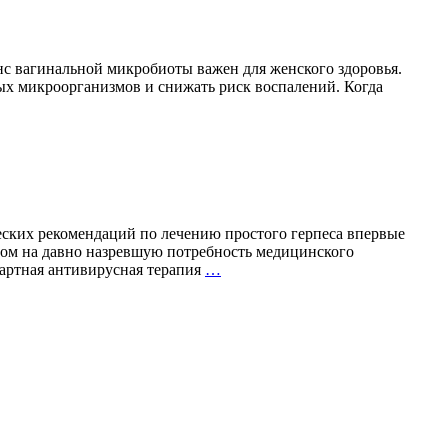
нс вагинальной микробиоты важен для женского здоровья.
ых микроорганизмов и снижать риск воспалений. Когда
Бактерии,
которым
доверяют
гинекологи:
важность
правильного
выбора
пробиотиков
ских рекомендаций по лечению простого герпеса впервые
том на давно назревшую потребность медицинского
Вакцинация
дартная антивирусная терапия
…
против
герпеса
впервые
включена
в
клинические
рекомендации
Минздрава
России