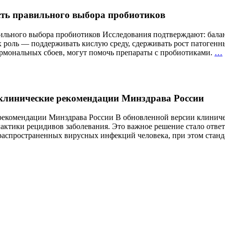
это
сть правильного выбора пробиотиков
значит?
Учёные
впервые
вильного выбора пробиотиков Исследования подтверждают: бала
дали
х роль — поддерживать кислую среду, сдерживать рост патогенн
официальное
ормональных сбоев, могут помочь препараты с пробиотиками.
…
определение
 клинические рекомендации Минздрава России
рекомендации Минздрава России В обновленной версии клиниче
актики рецидивов заболевания. Это важное решение стало отве
 распространенных вирусных инфекций человека, при этом стан