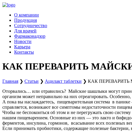
Перейти
к
О компании
содержимому
Продукция
Сотрудничество
Для врачей
Фармаконадзор
Новости
Карьера
Контакты
КАК ПЕРЕВАРИТЬ МАЙС
Главная
❯
Статьи
❯
Ацилакт таблетки
❯
КАК ПЕРЕВАРИТ
Оторвались… или отравились? Майские шашлыки могут прине
организм может неправильно на них отреагировать. Особенно,
А пока вы наслаждаетесь, пищеварительная система в панике 
справляется, возникают все симптомы недостаточности пищевар
Чтобы не беспокоиться об этом и не перегружать свою систему
нашим пищеварением. Основные из них — это лакто и бифидо-
ферментов, инсулина, гормонов, всасывание всех полезных ве
Если принимать пробиотики, содержащие полезные бактерии, н