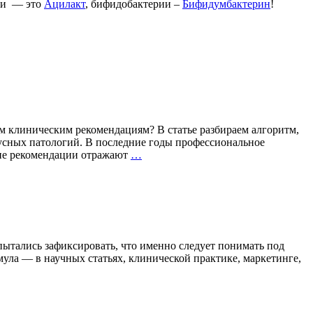
рии — это
Ацилакт
, бифидобактерии –
Бифидумбактерин
!
 клиническим рекомендациям? В статье разбираем алгоритм,
усных патологий. В последние годы профессиональное
Герпес:
кие рекомендации отражают
…
на
шаг
впереди
рецидива
опытались зафиксировать, что именно следует понимать под
ула — в научных статьях, клинической практике, маркетинге,