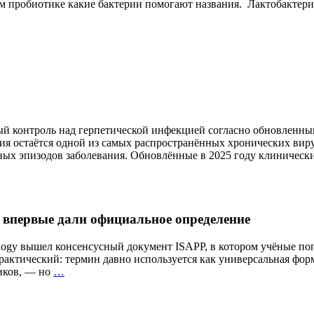
аком пробиотике какие бактерии помогают названия. Лактобакте
й контроль над герпетической инфекцией согласно обновленным
я остаётся одной из самых распространённых хронических вир
ных эпизодов заболевания. Обновлённые в 2025 году клиничес
 впервые дали официальное определение
atology вышел консенсусный документ ISAPP, в котором учёные п
актический: термин давно используется как универсальная форм
«Здоровый
иков, — но
…
кишечник»
—
что