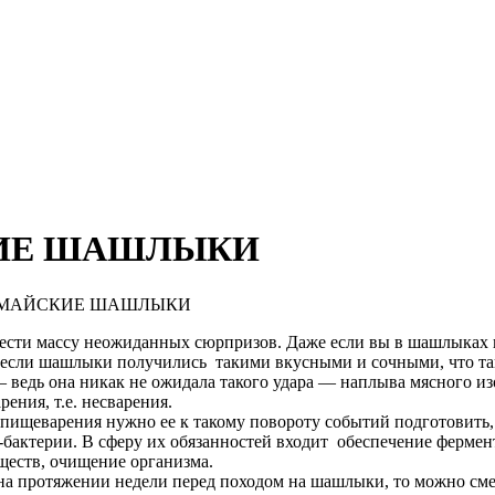
КИЕ ШАШЛЫКИ
Ь МАЙСКИЕ ШАШЛЫКИ
сти массу неожиданных сюрпризов. Даже если вы в шашлыках 
 если шашлыки получились такими вкусными и сочными, что так 
– ведь она никак не ожидала такого удара — наплыва мясного 
ения, т.е. несварения.
 пищеварения нужно ее к такому повороту событий подготовить,
бактерии. В сферу их обязанностей входит обеспечение фермен
ществ, очищение организма.
а протяжении недели перед походом на шашлыки, то можно смел