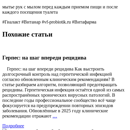
мытье рук с мылом перед каждым приемом пищи и после
каждого посещения туалета
#Гиалакт #Витанар #vf-probiotik.ru #Витафарма
Похожие статьи
Герпес: на шаг впереди рецидива
Герпес: на шаг впереди рецидива Как выстроить
долгосрочный контроль над герпетической инфекцией
согласно обновленным клиническим рекомендациям? В
статье разбираем алгоритм, позволяющий предотвращать
рецидивы. Герпетическая инфекция остаётся одной из самых
распространённых хронических вирусных патологий. В
последние годы профессиональное сообщество всё чаще
фокусируется на предупреждении повторных эпизодов
заболевания. Обновлённые в 2025 году клинические
Герпес:
рекомендации отражают
…
на
Подробнее
шаг