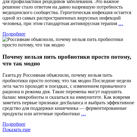
для профилактики рецидивов заболевания. Это важное
решение стало ответом на давно назревшую потребность
медицинского сообщества. Герпетическая инфекция остается
одной из самых распространенных вирусных инфекций
Вакци
человека, при этом стандартная антивирусная терапия
…
проти
Подробнее
герпес
вперв
включ
в
Почему нельзя пить пробиотики просто потому,
клини
реком
что так модно
Минзд
Росси
Газета.ру Россиянам объяснили, почему нельзя пить
пробиотики просто потому, что так модно Последние недели
лета часто проходят в поездках, с изменением привычного
рациона и режима дня. Такие перемены могут нарушить
баланс микробиоты и сказаться на иммунитете. Как вовремя
заметить первые признаки дисбаланса и выбрать эффективное
средство для поддержки кишечника — ферментированные
Почему
продукты или аптечные пробиотики
…
нельзя
Подробнее
пить
Показать еще
пробиотики
просто