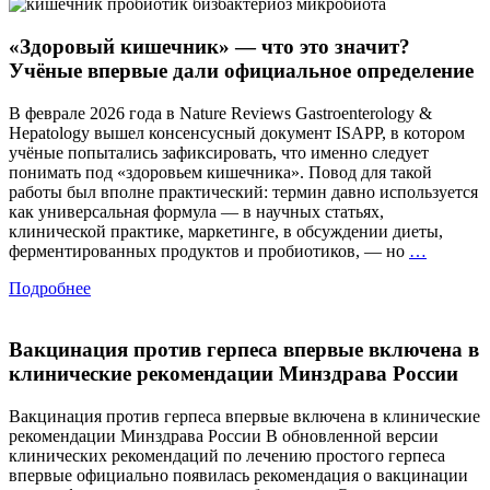
впереди
рецидива
«Здоровый кишечник» — что это значит?
Учёные впервые дали официальное определение
В феврале 2026 года в Nature Reviews Gastroenterology &
Hepatology вышел консенсусный документ ISAPP, в котором
учёные попытались зафиксировать, что именно следует
понимать под «здоровьем кишечника». Повод для такой
работы был вполне практический: термин давно используется
как универсальная формула — в научных статьях,
клинической практике, маркетинге, в обсуждении диеты,
«Здоро
ферментированных продуктов и пробиотиков, — но
…
кишечн
Подробнее
—
что
это
Вакцинация против герпеса впервые включена в
значит?
Учёные
клинические рекомендации Минздрава России
впервые
дали
Вакцинация против герпеса впервые включена в клинические
официал
рекомендации Минздрава России В обновленной версии
определ
клинических рекомендаций по лечению простого герпеса
впервые официально появилась рекомендация о вакцинации