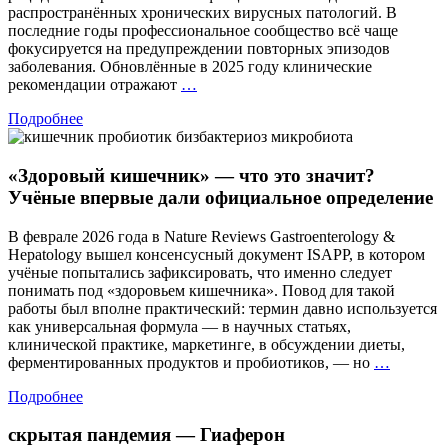
распространённых хронических вирусных патологий. В
последние годы профессиональное сообщество всё чаще
фокусируется на предупреждении повторных эпизодов
заболевания. Обновлённые в 2025 году клинические
Герпес:
рекомендации отражают
…
на
Подробнее
шаг
впереди
рецидива
«Здоровый кишечник» — что это значит?
Учёные впервые дали официальное определение
В феврале 2026 года в Nature Reviews Gastroenterology &
Hepatology вышел консенсусный документ ISAPP, в котором
учёные попытались зафиксировать, что именно следует
понимать под «здоровьем кишечника». Повод для такой
работы был вполне практический: термин давно используется
как универсальная формула — в научных статьях,
клинической практике, маркетинге, в обсуждении диеты,
«Здоро
ферментированных продуктов и пробиотиков, — но
…
кишечн
Подробнее
—
что
скрытая пандемия — Гиаферон
это