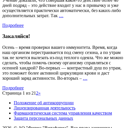
Ученые доказали, что совершая какое-то действие более 40
дней подряд – это действие входит у нас в привычку и уже
осуществляется практически автоматически, без каких-либо
Движение
дополнительных затрат. Так
…
–
Подробнее
жизнь!
Закаляйся!
Осень – время проверки вашего иммунитета. Время, когда
наш организм перестраивается под смену сезона, а по утрам
так не хочется вылезать из-под теплого одеяла. Что же можно
сделать, чтобы помочь своему организму справляться с
осенней хандрой? Во-первых — контрастный душ по утрам,
это поможет более активной циркуляции крови и даст
Закаляйся!
хороший заряд активности. Во-вторых –
…
Подробнее
Страница 1 из 2
1
2
»
Положение об антикоррупции
Лицензированная деятельность
Фармацевтическая система управления качеством
Защита персональных данных
2026. © АО "Фирма "Витафарма". Все права защищены.