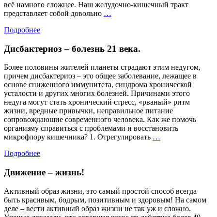
всё намного сложнее. Наш желудочно-кишечный тракт
Скоро
представляет собой довольно
…
лето
Подробнее
Дисбактериоз – болезнь 21 века.
Более половины жителей планеты страдают этим недугом,
причем дисбактериоз – это общее заболевание, лежащее в
основе сниженного иммунитета, синдрома хронической
усталости и других многих болезней. Причинами этого
недуга могут стать хронический стресс, «рваный» ритм
жизни, вредные привычки, неправильное питание
сопровождающие современного человека. Как же помочь
организму справиться с проблемами и восстановить
Дисбактериоз
микрофлору кишечника? 1. Отрегулировать
…
–
Подробнее
болезнь
21
Движение – жизнь!
века.
Активный образ жизни, это самый простой способ всегда
быть красивым, бодрым, позитивным и здоровым! На самом
деле – вести активный образ жизни не так уж и сложно.