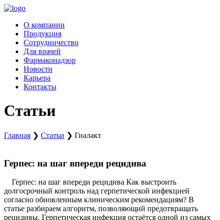
Перейти
к
О компании
содержимому
Продукция
Сотрудничество
Для врачей
Фармаконадзор
Новости
Карьера
Контакты
Статьи
Главная
❯
Статьи
❯
Гиалакт
Герпес: на шаг впереди рецидива
Герпес: на шаг впереди рецидива Как выстроить
долгосрочный контроль над герпетической инфекцией
согласно обновленным клиническим рекомендациям? В
статье разбираем алгоритм, позволяющий предотвращать
рецидивы. Герпетическая инфекция остаётся одной из самых