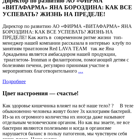
Директор по развитию АО «ФИРМА
«ВИТАФАРМА» ЯНА БОРОЗДИНА: КАК ВСЕ
УСПЕВАТЬ? ЖИЗНЬ НА ПРЕДЕЛЕ!
Директор по развитию АО «ФИРМА «ВИТАФАРМА» ЯНА
БОРОЗДИНА: КАК ВСЕ УСПЕВАТЬ? ЖИЗНЬ НА
ПРЕДЕЛЕ! Как жить в современном ритме жизни топ-
менеджер нашей компании рассказала в интервью клубу по
занятиям триатлоном Red LAVA TEAM так же Яна
Аркадьевна является амбасадором нашей продукции,
триатлетом- Ironman и филантропом, помогающий детям с
болезнями печени, регулярно принимая участие в
Директор
мероприятиях благотворительного
…
по
Подробнее
развитию
АО
Цвет настроения — счастье!
«ФИРМА
«ВИТАФАРМА»
ЯНА
Как здоровье кишечника влияет на всё наше тело? ? ⠀ В теле
БОРОЗДИНА:
обыкновенно человека живут более 3х килограмм бактерий.
КАК
Из-за их огромного количества их иногда даже называют
ВСЕ
отдельным человеческим органом. Но как вы знаете, не все
УСПЕВАТЬ?
бактерии являются полезными и когда в организме
ЖИЗНЬ
нарушается баланс в пользу патогенов, мы чувствуем себя
НА
Цвет