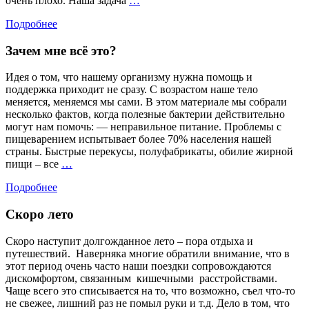
очень плохо. Наша задача
…
ПРЕДЕЛЕ!
настроения
Подробнее
—
счастье!
Зачем мне всё это?
Идея о том, что нашему организму нужна помощь и
поддержка приходит не сразу. С возрастом наше тело
меняется, меняемся мы сами. В этом материале мы собрали
несколько фактов, когда полезные бактерии действительно
могут нам помочь: — неправильное питание. Проблемы с
пищеварением испытывает более 70% населения нашей
страны. Быстрые перекусы, полуфабрикаты, обилие жирной
Зачем
пищи – все
…
мне
Подробнее
всё
это?
Скоро лето
Скоро наступит долгожданное лето – пора отдыха и
путешествий. Наверняка многие обратили внимание, что в
этот период очень часто наши поездки сопровождаются
дискомфортом, связанным кишечными расстройствами.
Чаще всего это списывается на то, что возможно, съел что-то
не свежее, лишний раз не помыл руки и т.д. Дело в том, что