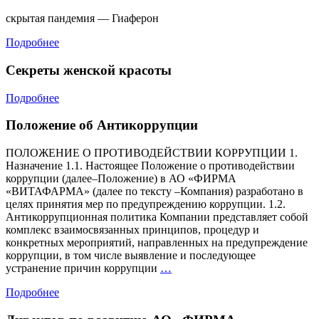
значит?
Учёные
скрытая пандемия — Гиаферон
впервые
дали
Подробнее
официал
определ
Секреты женской красоты
Подробнее
Положение об Антикоррупции
ПОЛОЖЕНИЕ О ПРОТИВОДЕЙСТВИИ КОРРУПЦИИ 1.
Назначение 1.1. Настоящее Положение о противодействии
коррупции (далее–Положение) в АО «ФИРМА
«ВИТАФАРМА» (далее по тексту –Компания) разработано в
целях принятия мер по предупреждению коррупции. 1.2.
Антикоррупционная политика Компании представляет собой
комплекс взаимосвязанных принципов, процедур и
конкретных мероприятий, направленных на предупреждение
коррупции, в том числе выявление и последующее
Положение
устранение причин коррупции
…
об
Подробнее
Антикоррупции