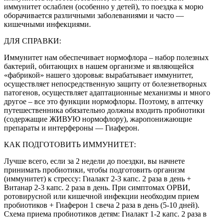
иммунитет ослаблен (особенно у детей), то поездка к морю
оборачивается различными заболеваниями и часто —
кишечными инфекциями.
ДЛЯ СПРАВКИ:
Иммунитет нам обеспечивает нормофлора – набор полезных
бактерий, обитающих в нашем организме и являющейся
«фабрикой» нашего здоровья: вырабатывает иммунитет,
осуществляет непосредственную защиту от болезнетворных
патогенов, осуществляет адаптационные механизмы и много
другое – все это функции нормофлоры. Поэтому, в аптечку
путешественника обязательно должны входить пробиотики
(содержащие ЖИВУЮ нормофлору), жаропонижающие
препараты и интерфероны — Гиаферон.
КАК ПОДГОТОВИТЬ ИММУНИТЕТ:
Лучше всего, если за 2 недели до поездки, вы начнете
принимать пробиотики, чтобы подготовить организм
(иммунитет) к стрессу: Гиалакт 2-3 капс. 2 раза в день +
Витанар 2-3 капс. 2 раза в день. При симптомах ОРВИ,
ротовирусной или кишечной инфекции необходим прием
пробиотиков + Гиаферон 1 свеча 2 раза в день (5-10 дней).
Схема приема пробиотиков детям: Гиалакт 1-2 капс. 2 раза в