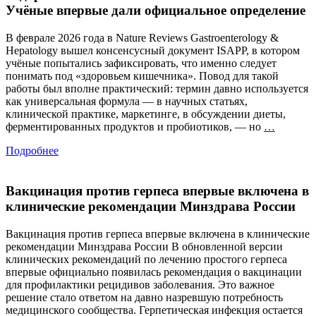
Учёные впервые дали официальное определение
В феврале 2026 года в Nature Reviews Gastroenterology &
Hepatology вышел консенсусный документ ISAPP, в котором
учёные попытались зафиксировать, что именно следует
понимать под «здоровьем кишечника». Повод для такой
работы был вполне практический: термин давно используется
как универсальная формула — в научных статьях,
клинической практике, маркетинге, в обсуждении диеты,
«Здоро
ферментированных продуктов и пробиотиков, — но
…
кишечн
Подробнее
—
что
это
Вакцинация против герпеса впервые включена в
значит?
Учёные
клинические рекомендации Минздрава России
впервые
дали
Вакцинация против герпеса впервые включена в клинические
официал
рекомендации Минздрава России В обновленной версии
определ
клинических рекомендаций по лечению простого герпеса
впервые официально появилась рекомендация о вакцинации
для профилактики рецидивов заболевания. Это важное
решение стало ответом на давно назревшую потребность
медицинского сообщества. Герпетическая инфекция остается