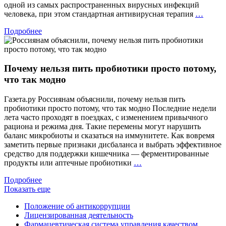
одной из самых распространенных вирусных инфекций
Вакци
человека, при этом стандартная антивирусная терапия
…
проти
Подробнее
герпес
вперв
включ
в
Почему нельзя пить пробиотики просто потому,
клини
реком
что так модно
Минзд
Росси
Газета.ру Россиянам объяснили, почему нельзя пить
пробиотики просто потому, что так модно Последние недели
лета часто проходят в поездках, с изменением привычного
рациона и режима дня. Такие перемены могут нарушить
баланс микробиоты и сказаться на иммунитете. Как вовремя
заметить первые признаки дисбаланса и выбрать эффективное
средство для поддержки кишечника — ферментированные
Почему
продукты или аптечные пробиотики
…
нельзя
Подробнее
пить
Показать еще
пробиотики
просто
Положение об антикоррупции
потому,
Лицензированная деятельность
что
Фармацевтическая система управления качеством
так