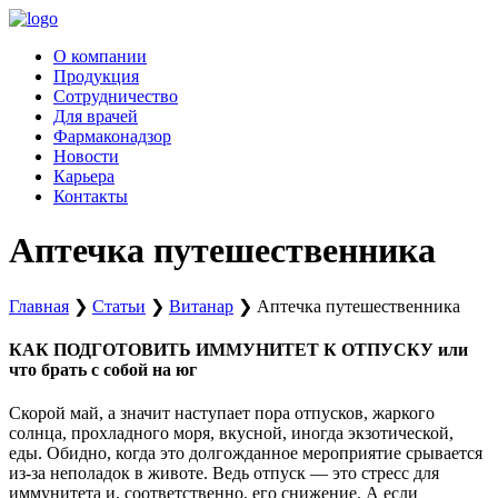
Перейти
к
О компании
содержимому
Продукция
Сотрудничество
Для врачей
Фармаконадзор
Новости
Карьера
Контакты
Аптечка путешественника
Главная
❯
Статьи
❯
Витанар
❯
Аптечка путешественника
КАК ПОДГОТОВИТЬ ИММУНИТЕТ К ОТПУСКУ или
что брать с собой на юг
Скорой май, а значит наступает пора отпусков, жаркого
солнца, прохладного моря, вкусной, иногда экзотической,
еды. Обидно, когда это долгожданное мероприятие срывается
из-за неполадок в животе. Ведь отпуск — это стресс для
иммунитета и, соответственно, его снижение. А если