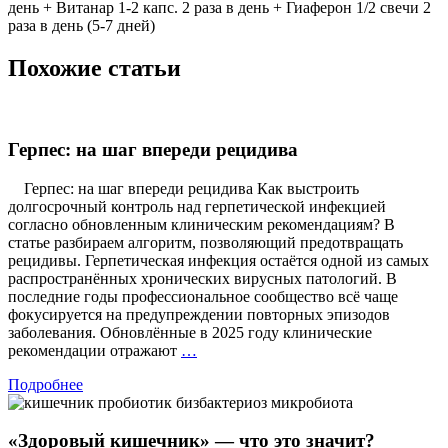
день + Витанар 1-2 капс. 2 раза в день + Гиаферон 1/2 свечи 2
раза в день (5-7 дней)
Похожие статьи
Герпес: на шаг впереди рецидива
Герпес: на шаг впереди рецидива Как выстроить
долгосрочный контроль над герпетической инфекцией
согласно обновленным клиническим рекомендациям? В
статье разбираем алгоритм, позволяющий предотвращать
рецидивы. Герпетическая инфекция остаётся одной из самых
распространённых хронических вирусных патологий. В
последние годы профессиональное сообщество всё чаще
фокусируется на предупреждении повторных эпизодов
заболевания. Обновлённые в 2025 году клинические
Герпес:
рекомендации отражают
…
на
Подробнее
шаг
впереди
рецидива
«Здоровый кишечник» — что это значит?