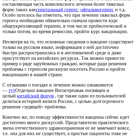
составляющая часть комплексного лечения более тяжелых
форм; таких как
генитальный герпес
,
офтальмогерпес
и т.д.
Особо хотелось бы отметить, что при лечении тяжелых форм
герпеса необходимо обязательно сначала провести курс
общеукрепляющий терапии, в том числе пробиотической и
только потом, во время ремиссии, пройти курс вакцинации.
Несмотря на то, что основные сведения о вакцине существуют
только на русском языке, информация о ней достаточно
быстро распространилась и в англоязычной среде и даже
присутствует на китайских ресурсах. Так можно привести
пример о ряде зарубежных граждан, которые ради решения
проблемы с герпесом рискнули посетить Россию и пройти
вакцинацию в нашей стране.
С отзывами о поездке и лечении можно ознакомится
—
тут
Отдельно вакцине Витагерпавак посвящен и
целый
китайский форум
, где также один из пользователей
делиться историей визита России, с целью долгосрочного
решения «зудящей» проблемы.
Конечно же, по поводу эффективности вакцины сейчас идет
достаточно много дискуссий. Представители практического
звена отечественного здравоохранения ее не замечают вовсе,
т.е. она для них не существует, а простые пациенты тоже не