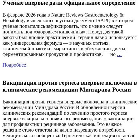
Учёные впервые дали официальное определение
В феврале 2026 года в Nature Reviews Gastroenterology &
Hepatology вышел консенсусный документ ISAPP, в котором
учёные попытались зафиксировать, что именно следует
понимать под «здоровьем кишечника». Повод для такой
работы был вполне практический: термин давно используется
как универсальная формула — в научных статьях,
клинической практике, маркетинге, в обсуждении диеты,
«Здоро
ферментированных продуктов и пробиотиков, — но
…
кишечн
Подробнее
—
что
это
Вакцинация против герпеса впервые включена в
значит?
Учёные
клинические рекомендации Минздрава России
впервые
дали
Вакцинация против герпеса впервые включена в клинические
официал
рекомендации Минздрава России В обновленной версии
определ
клинических рекомендаций по лечению простого герпеса
впервые официально появилась рекомендация о вакцинации
для профилактики рецидивов заболевания. Это важное
решение стало ответом на давно назревшую потребность
медицинского сообщества. Герпетическая инфекция остается