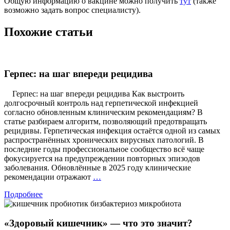
Общую информацию о вакцине можно получить
тут
(также
возможно задать вопрос специалисту).
Похожие статьи
Герпес: на шаг впереди рецидива
Герпес: на шаг впереди рецидива Как выстроить
долгосрочный контроль над герпетической инфекцией
согласно обновленным клиническим рекомендациям? В
статье разбираем алгоритм, позволяющий предотвращать
рецидивы. Герпетическая инфекция остаётся одной из самых
распространённых хронических вирусных патологий. В
последние годы профессиональное сообщество всё чаще
фокусируется на предупреждении повторных эпизодов
заболевания. Обновлённые в 2025 году клинические
Герпес:
рекомендации отражают
…
на
Подробнее
шаг
впереди
рецидива
«Здоровый кишечник» — что это значит?