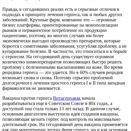
Правда, в сегодняшних реалях есть и серьезные отличия в
подходах к принципу лечения герпеса, так и любых других
заболеваний. Крупные фарм. компании это — огромные
бизнес платформы, ориентированные на монополизацию
рынков и перманентное потребление их продукции
пациентами, поэтому, во многих случаях им более
экономически выгодно производство препаратов, которые
борются с симптомами заболевания, усугубляя проблему, а не
купирование болезни. В частности, это относиться и к борьбе
с герпесом. На сегодняшний день существует огромное
количество химиопрепаратов позволяющих быстро решить
проблему с болезненными высыпаниями на коже. Во время
рецидива герпеса — это удается. Но в 60% случаев рецидив
возникает снова и снова. Поэтому серьезно проблемой
долгосрочного лечения простого герпеса I и II типа западная
фармакология не занимается.
Вакцина против герпеса
Витагерпавак
начала
разрабатываться еще в Советском Союзе в 80х годах, а
доступной она стала только 13 лет назад. В данном случае,
основным двигателем выступила идея создания вакцины,
позволяющая загнать герпес под контроль на максимально
длительный срок. На сегодняшний день вакцина применяется
как при монотерапии легких форм герпеса, но и как основная