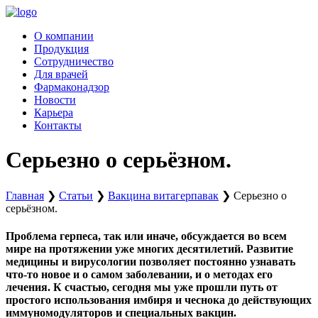
Перейти
к
О компании
содержимому
Продукция
Сотрудничество
Для врачей
Фармаконадзор
Новости
Карьера
Контакты
Серьезно о серьёзном.
Главная
❯
Статьи
❯
Вакцина витагерпавак
❯
Серьезно о
серьёзном.
Проблема герпеса, так или иначе, обсуждается во всем
мире на протяжении уже многих десятилетий. Развитие
медицины и вирусологии позволяет постоянно узнавать
что-то новое и о самом заболевании, и о методах его
лечения. К счастью, сегодня мы уже прошли путь от
простого использования имбиря и чеснока до действующих
иммуномодуляторов и специальных вакцин.