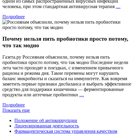
одной из самых распространенных вирусных инфекций
Вакци
человека, при этом стандартная антивирусная терапия
…
проти
Подробнее
герпес
вперв
включ
в
Почему нельзя пить пробиотики просто потому,
клини
реком
что так модно
Минзд
Росси
Газета.ру Россиянам объяснили, почему нельзя пить
пробиотики просто потому, что так модно Последние недели
лета часто проходят в поездках, с изменением привычного
рациона и режима дня. Такие перемены могут нарушить
баланс микробиоты и сказаться на иммунитете. Как вовремя
заметить первые признаки дисбаланса и выбрать эффективное
средство для поддержки кишечника — ферментированные
Почему
продукты или аптечные пробиотики
…
нельзя
Подробнее
пить
Показать еще
пробиотики
просто
Положение об антикоррупции
потому,
Лицензированная деятельность
что
Фармацевтическая система управления качеством
так