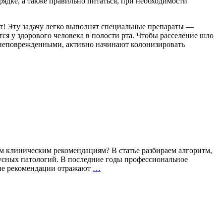
рядке, а также правильно питаться, при необходимости
ет! Эту задачу легко выполнят специальные препараты —
я у здорового человека в полости рта. Чтобы расселение шло
и неповрежденными, активно начинают колонизировать
 клиническим рекомендациям? В статье разбираем алгоритм,
усных патологий. В последние годы профессиональное
Герпес:
кие рекомендации отражают
…
на
шаг
впереди
рецидива