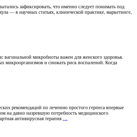
опытались зафиксировать, что именно следует понимать под
ула — в научных статьях, клинической практике, маркетинге,
нс вагинальной микробиоты важен для женского здоровья.
ых микроорганизмов и снижать риск воспалений. Когда
Бактерии,
которым
доверяют
гинекологи:
важность
правильного
выбора
пробиотиков
ских рекомендаций по лечению простого герпеса впервые
том на давно назревшую потребность медицинского
Вакцинация
дартная антивирусная терапия
…
против
герпеса
впервые