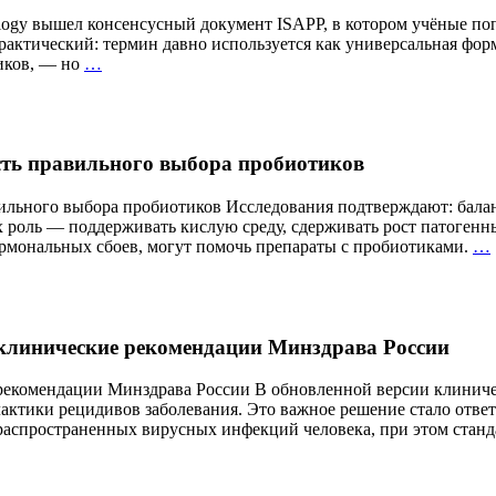
atology вышел консенсусный документ ISAPP, в котором учёные п
актический: термин давно используется как универсальная форм
«Здоровый
иков, — но
…
кишечник»
—
что
это
сть правильного выбора пробиотиков
значит?
Учёные
впервые
вильного выбора пробиотиков Исследования подтверждают: бала
дали
х роль — поддерживать кислую среду, сдерживать рост патогенн
официальное
ормональных сбоев, могут помочь препараты с пробиотиками.
…
определение
 клинические рекомендации Минздрава России
рекомендации Минздрава России В обновленной версии клиниче
актики рецидивов заболевания. Это важное решение стало отве
 распространенных вирусных инфекций человека, при этом стан