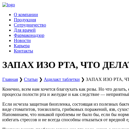
Перейти
к
О компании
содержимому
Продукция
Сотрудничество
Для врачей
Фармаконадзор
Новости
Карьера
Контакты
ЗАПАХ ИЗО РТА, ЧТО ДЕЛА
Главная
❯
Статьи
❯
Ацилакт таблетки
❯
ЗАПАХ ИЗО РТА, Ч
Конечно, всем нам хочется благоухать как розы. Но что делать
процессы полости рта и желудке и как следствие — неприятный
Если исчезла защитная биопленка, состоящая из полезных бакт
виде стоматитов, тонзиллита, грибковых поражений, язв, сухос
Напоминаем, что никакой проблемы не было бы, если бы нормо
избегать стрессов и не всегда способны отказаться от вредной