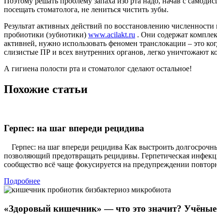
Поэтому решать проблему запаха изо рта надо, начав с самоди
посещать стоматолога, не лениться чистить зубы.
Результат активных действий по восстановлению численности п
пробиотики (эубиотики)
www.acilakt.ru
. Они содержат комплек
активней, нужно использовать феномен транслокации – это к
слизистые ПР и всех внутренних органов, легко уничтожают к
А гигиена полости рта и стоматолог сделают остальное!
Похожие статьи
Герпес: на шаг впереди рецидива
Герпес: на шаг впереди рецидива Как выстроить долгосрочны
позволяющий предотвращать рецидивы. Герпетическая инфекци
сообщество всё чаще фокусируется на предупреждении повтор
Подробнее
«Здоровый кишечник» — что это значит? Учёные