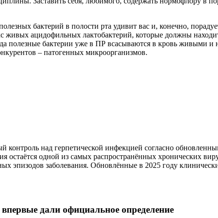
сциплины. Заставить себя, любимого, содержать нормофлору в по
олезных бактерий в полости рта удивит вас и, конечно, пораду
с живых ацидофильных лактобактерий, которые должны находитс
огда полезные бактерии уже в ПР всасываются в кровь живыми 
онкурентов – патогенных микроорганизмов.
й контроль над герпетической инфекцией согласно обновленным
я остаётся одной из самых распространённых хронических вир
ных эпизодов заболевания. Обновлённые в 2025 году клиничес
 впервые дали официальное определение