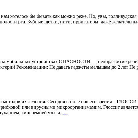
на
25
 нам хотелось бы бывать как можно реже. Но, увы, голливудская
олости рта. Зубные щетки, нити, ирригаторы, даже жевательные 
игры на мобильных устройствах ОПАСНОСТИ — недоразвитие реч
терий Рекомендации: Не давать гаджеты малышам до 2 лет Не р
й и методов их лечения. Сегодня в поле нашего зрения – ГЛО
грибковой или вирусными микроорганизмамим. Глоссит является 
ЕСЛИ
уханием, гиперемией языка,
…
ПОЛОН
РОТ
ЗАБОТ:
ГЛОССИТ