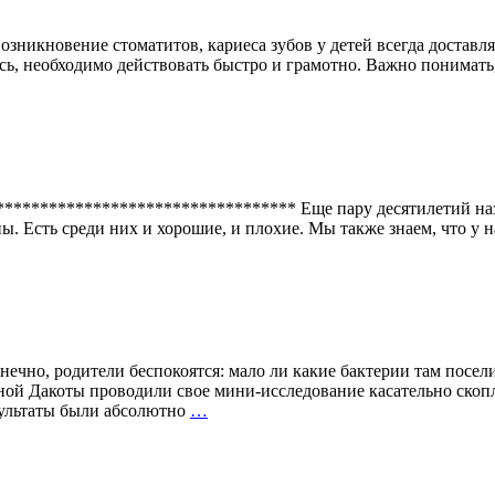
Возникновение стоматитов, кариеса зубов у детей всегда достав
ось, необходимо действовать быстро и грамотно. Важно понимать
********************************** Еще пару десятилетий наз
ы. Есть среди них и хорошие, и плохие. Мы также знаем, что у 
нечно, родители беспокоятся: мало ли какие бактерии там посел
ой Дакоты проводили свое мини-исследование касательно скопл
ОПАСНЫЕ
ультаты были абсолютно
…
ИГРУШКИ