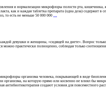
новления и нормализации микрофлоры полости рта, кишечника, ж
кта, как и каждая таблетка препарата (одна доза) содержит в 
АЗБУКА
з, то есть не меньше 50 000 000
…
ЗДОРОВЬЯ:
А
—
АЦИЛАКТ
аждой девушки и женщины, «сидящей на диете». Вопрос только в
аться можно практически полноценно, соблюдая только соотношен
микрофлоры организма человека, покрывающей в виде биопленки
и организма, на которую прямо или косвенно не влиял бы микр
ьная антибиотикотерапия создают условия для повсеместного ра