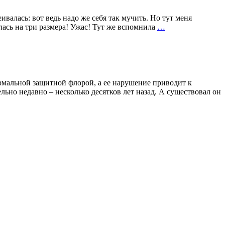
ась: вот ведь надо же себя так мучить. Но тут меня
КАК
илась на три размера! Ужас! Тут же вспомнила
…
НЕ
СТАТЬ
ЖЕРТВОЙ
ДИЕТЫ
ормальной защитной флорой, а ее нарушение приводит к
но недавно – несколько десятков лет назад. А существовал он