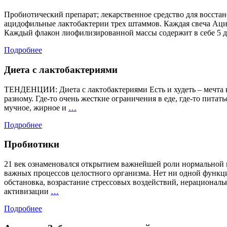
Пробиотический препарат; лекарственное средство для восста
ацидофильные лактобактерии трех штаммов. Каждая свеча Ацила
Каждый флакон лиофилизированной массы содержит в себе 5 до
Подробнее
Диета с лактобактериями
ТЕНДЕНЦИИ: Диета с лактобактериями Есть и худеть – мечта к
разному. Где-то очень жесткие ограничения в еде, где-то пит
Диета
мучное, жирное и
…
с
Подробнее
лактобактериями
Пробиотики
21 век ознаменовался открытием важнейшей роли нормальной 
важных процессов целостного организма. Нет ни одной функци
обстановка, возрастание стрессовых воздействий, нерационал
Пробиотики
активизации
…
Подробнее