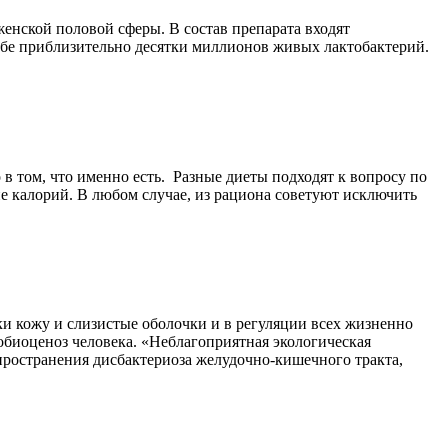
енской половой сферы. В состав препарата входят
себе приблизительно десятки миллионов живых лактобактерий.
 том, что именно есть. Разные диеты подходят к вопросу по
ие калорий. В любом случае, из рациона советуют исключить
 кожу и слизистые оболочки и в регуляции всех жизненно
обиоценоз человека. «Неблагоприятная экологическая
спространения дисбактериоза желудочно-кишечного тракта,