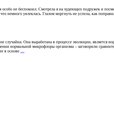
 не беспокоил. Смотрела я на худеющих подружек и посмеивал
, что немного увлеклась. Глазом моргнуть не успела, как поправ
 не случайна. Она выработана в процессе эволюции, является н
ении нормальной микрофлоры организма – заговорили сравнитель
Дисбактериоз.
щее в основе
…
Микрофлора
в
опасности.