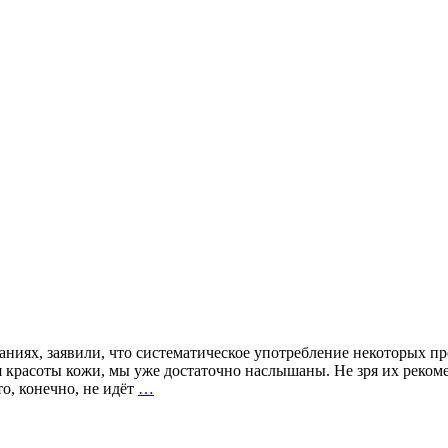
ниях, заявили, что систематическое употребление некоторых п
 красоты кожи, мы уже достаточно наслышаны. Не зря их реком
Красота
о, конечно, не идёт
…
изнутри:
в
50