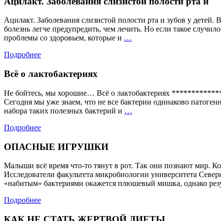
Ацилакт. Заболевания слизистой полости рта и
Ацилакт. Заболевания слизистой полости рта и зубов у детей. 
болезнь легче предупредить, чем лечить. Но если такое случил
Ацилакт.
проблемы со здоровьем, которые и
…
Заболевания
Подробнее
слизистой
полости
Всё о лактобактериях
рта
и
Не бойтесь, мы хорошие… Всё о лактобактериях ************
Сегодня мы уже знаем, что не все бактерии одинаково патогенн
Всё
набора таких полезных бактерий и
…
о
Подробнее
лактобактериях
ОПАСНЫЕ ИГРУШКИ
Малыши всё время что-то тянут в рот. Так они познают мир. Ко
Исследователи факультета микробиологии университета Северн
«набитым» бактериями окажется плюшевый мишка, однако рез
Подробнее
КАК НЕ СТАТЬ ЖЕРТВОЙ ДИЕТЫ