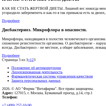
КАК НЕ СТАТЬ ЖЕРТВОЙ ДИЕТЫ. Лишний вес никогда меня особо
угораздило забеременеть и как-то я так привыкла есть за двоих
Подробнее
Дисбактериоз. Микрофлора в опасности.
Микрофлора, находящаяся в полостях человеческого организма
снижению резистентности организма. О дисбактериозе – наруш
всегда. Дисбактериоз – не местное, а общее заболевание, лежа
Подробнее
Страница 3 из 3
«
1
2
3
Положение об антикоррупции
Лицензированная деятельность
Фармацевтическая система управления качеством
Защита персональных данных
2026. © АО "Фирма "Витафарма". Все права защищены.
Адрес:
127015, г. Москва, Бумажный проезд, д.14, стр.1
Телефон:
+7 (499) 257-10-90