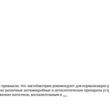
ы привыкли, что лактобактерии рекомендуют для нормализации р
ике различные антимикробные и антисептические препараты уст
Лактобактерии
ожению патогенов, воспалительным и
…
в
системе
полости