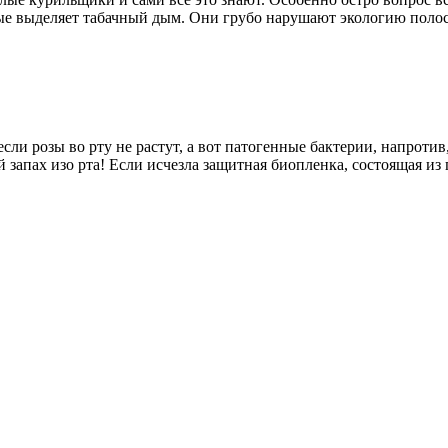
орые выделяет табачный дым. Они грубо нарушают экологию поло
, если розы во рту не растут, а вот патогенные бактерии, напро
запах изо рта! Если исчезла защитная биопленка, состоящая из 