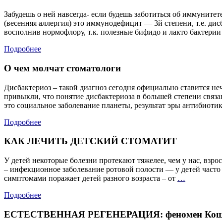
Забудешь о ней навсегда- если будешь заботиться об иммуните
(весенняя аллергия) это иммунодефицит — 3й степени, т.е. ди
восполнив нормофлору, т.к. полезные бифидо и лакто бактер
Подробнее
О чем молчат стоматологи
Дисбактериоз – такой диагноз сегодня официально ставится н
привыкли, что понятие дисбактериоза в большей степени связа
это социальное заболевание планеты, результат эры антибиоти
Подробнее
КАК ЛЕЧИТЬ ДЕТСКИЙ СТОМАТИТ
У детей некоторые болезни протекают тяжелее, чем у нас, взр
– инфекционное заболевание ротовой полости — у детей часто
КАК
симптомами поражает детей разного возраста – от
…
ЛЕЧИТЬ
Подробнее
ДЕТСКИ
СТОМАТ
ЕСТЕСТВЕННАЯ РЕГЕНЕРАЦИЯ: феномен Кощея