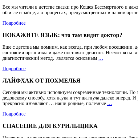
Все мы читали в детстве сказки про Кощея Бессмертного и даже
об игле и зайце, а о процессах, предусмотренных в нашем орг
Подробнее
ПОКАЖИТЕ ЯЗЫК: что там видит доктор?
Еще с детства мы помним, как всегда, при любом посещении, до
состоянии организма и даже поставить диагноз. Несмотря на 
ПОКАЖИТЕ
диагностический метод, является основным
…
ЯЗЫК:
Подробнее
что
там
ЛАЙФХАК ОТ ПОХМЕЛЬЯ
видит
доктор?
Сегодня мы активно используем современные технологии. По 
дедовскому способу, хотя наука и тут шагнула далеко вперед.
ЛАЙФХАК
прекрасно избавляют … наши родные, полезные
…
ОТ
Подробнее
ПОХМЕЛЬ
СПАСЕНИЕ ДЛЯ КУРИЛЬЩИКА
Наверное, о вреде курения сказано уже достаточно много. Заяд