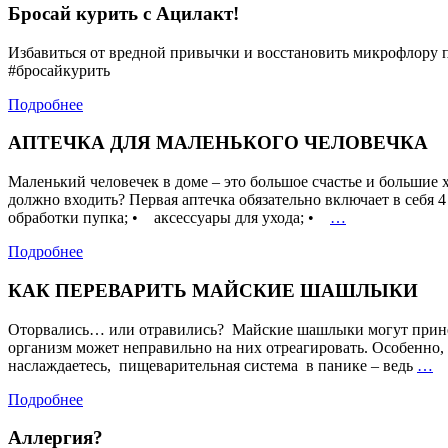
Бросай курить с Ацилакт!
Избавиться от вредной привычки и восстановить микрофлор
#бросайкурить
Подробнее
АПТЕЧКА ДЛЯ МАЛЕНЬКОГО ЧЕЛОВЕЧКА
Маленький человечек в доме – это большое счастье и большие
должно входить? Первая аптечка обязательно включа
АПТЕЧКА
обработки пупка; • аксессуары для ухода; •
…
ДЛЯ
Подробнее
МАЛЕНЬКОГ
ЧЕЛОВЕЧКА
КАК ПЕРЕВАРИТЬ МАЙСКИЕ ШАШЛЫКИ
Оторвались… или отравились? Майские шашлыки могут прине
организм может неправильно на них отреагировать. Особенно,
К
наслаждаетесь, пищеварительная система в панике – ведь
…
П
Подробнее
М
Ш
Аллергия?