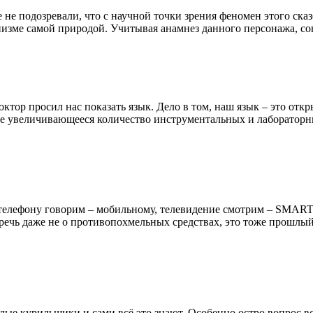
 не подозревали, что с научной точки зрения феномен этого ска
анизме самой природой. Учитывая анамнез данного персонажа, с
ктор просил нас показать язык. Дело в том, наш язык – это отк
все увеличивающееся количество инструментальных и лабораторн
телефону говорим – мобильному, телевидение смотрим – SMART,
 И речь даже не о противопохмельных средствах, это тоже прошл
Я
лые курильщики и сами всё это знают. Особенно остро вопрос вс