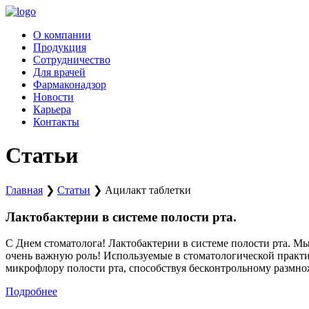
Перейти
к
О компании
содержимому
Продукция
Сотрудничество
Для врачей
Фармаконадзор
Новости
Карьера
Контакты
Статьи
Главная
❯
Статьи
❯
Ацилакт таблетки
Лактобактерии в системе полости рта.
C Днем стоматолога! Лактобактерии в системе полости рта. М
очень важную роль! Используемые в стоматологической практ
микрофлору полости рта, способствуя бесконтрольному размн
Подробнее