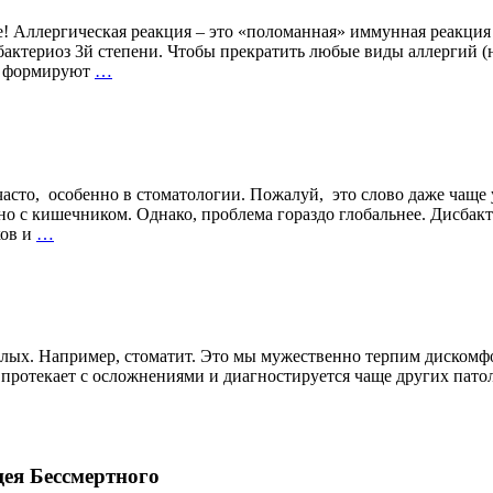
те! Аллергическая реакция – это «поломанная» иммунная реакци
сбактериоз 3й степени. Чтобы прекратить любые виды аллергий (
Аллергия?
ии формируют
…
ечасто, особенно в стоматологии. Пожалуй, это слово даже чащ
но с кишечником. Однако, проблема гораздо глобальнее. Дисбакт
О
ков и
…
чем
молчат
стоматологи
ослых. Например, стоматит. Это мы мужественно терпим дискомф
 протекает с осложнениями и диагностируется чаще других пат
Й
ИТ
 Бессмертного