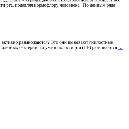
сти рта, подавляя нормофлору человвека. По данным ряда
тив, активно размножаются? Это они вызывают гнилостные
ЗА
полезных бактерий, то уже в полости рта (ПР) развиваются
…
ИЗ
РТ
ЧТ
ДЕ