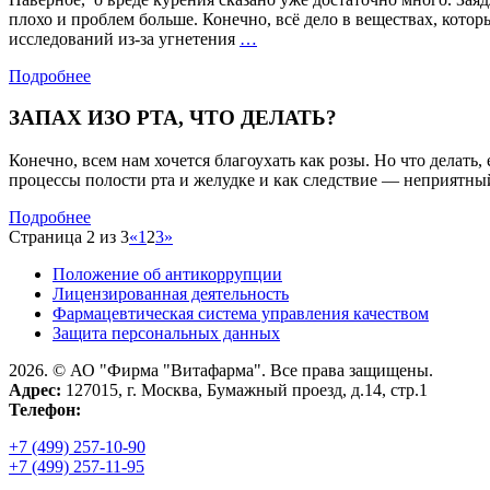
плохо и проблем больше. Конечно, всё дело в веществах, кот
СПАСЕНИЕ
исследований из-за угнетения
…
ДЛЯ
Подробнее
КУРИЛЬЩИКА
ЗАПАХ ИЗО РТА, ЧТО ДЕЛАТЬ?
Конечно, всем нам хочется благоухать как розы. Но что делать
процессы полости рта и желудке и как следствие — неприятный 
Подробнее
Страница 2 из 3
«
1
2
3
»
Положение об антикоррупции
Лицензированная деятельность
Фармацевтическая система управления качеством
Защита персональных данных
2026. © АО "Фирма "Витафарма". Все права защищены.
Адрес:
127015, г. Москва, Бумажный проезд, д.14, стр.1
Телефон:
+7 (499) 257-10-90
+7 (499) 257-11-95