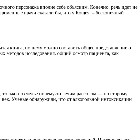
зочного персонажа вполне себе объясним. Конечно, речь идет не
ЕСТ
овременные врачи сказали бы, что у Кощея – бесконечный
…
РЕГ
фен
Кощ
Бесс
рытая книга, по нему можно составить общее представление о
ых методов исследования, общий осмотр пациента, как
 только похмелье почему-то лечим рассолом — по старому
ый век. Ученые обнаружили, что от алкогольной интоксикации
егда стоит у курильщиков со стоматологией. И заживает все