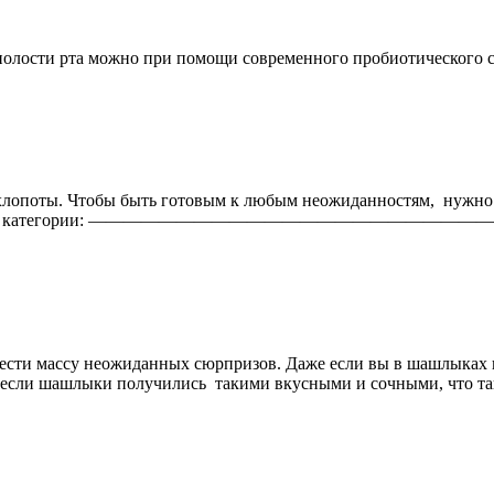
рта.
у полости рта можно при помощи современного пробиотическ
 хлопоты. Чтобы быть готовым к любым неожиданностям, нужно 
ет в себя 4 категории: —————————————————————————— 
О
сти массу неожиданных сюрпризов. Даже если вы в шашлыках 
 если шашлыки получились такими вкусными и сочными, что так 
АК
ЕРЕВАРИТЬ
АЙСКИЕ
АШЛЫКИ