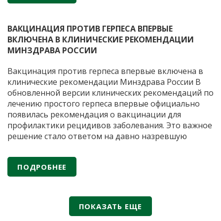
Бактерии,
помочь препараты с пробиотиками.
…
которым
доверяют
ВАКЦИНАЦИЯ ПРОТИВ ГЕРПЕСА ВПЕРВЫЕ
гинекологи:
ВКЛЮЧЕНА В КЛИНИЧЕСКИЕ РЕКОМЕНДАЦИИ
важность
МИНЗДРАВА РОССИИ
правильного
Вакцинация против герпеса впервые включена в
выбора
клинические рекомендации Минздрава России В
пробиотиков
обновленной версии клинических рекомендаций по
лечению простого герпеса впервые официально
появилась рекомендация о вакцинации для
профилактики рецидивов заболевания. Это важное
решение стало ответом на давно назревшую
потребность медицинского сообщества.
Герпетическая инфекция остается одной из самых
ПОДРОБНЕЕ
распространенных вирусных инфекций человека,
Вакцин
при этом стандартная антивирусная терапия
…
против
герпес
ПОКАЗАТЬ ЕЩЕ
вперв