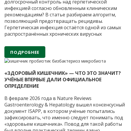
долгосрочный контроль над герпетической
инфекцией согласно обновленным клиническим
рекомендациям? В статье разбираем алгоритм,
позволяющий предотвращать рецидивы.
Герпетическая инфекция остаётся одной из самых
распространённых хронических вирусных
патологий. В последние годы профессиональное
сообщество всё чаще фокусируется на
ПОДРОБНЕЕ
предупреждении повторных эпизодов заболевания.
Обновлённые в 2025 году клинические
Герпес:
рекомендации отражают
…
на
«ЗДОРОВЫЙ КИШЕЧНИК» — ЧТО ЭТО ЗНАЧИТ?
шаг
УЧЁНЫЕ ВПЕРВЫЕ ДАЛИ ОФИЦИАЛЬНОЕ
впереди
ОПРЕДЕЛЕНИЕ
рецидива
В феврале 2026 года в Nature Reviews
Gastroenterology & Hepatology вышел консенсусный
документ ISAPP, в котором учёные попытались
зафиксировать, что именно следует понимать под
«здоровьем кишечника». Повод для такой работы
был вполне практический: термин давно