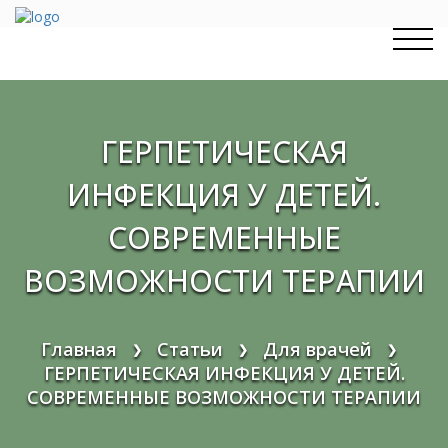
Перейти
к
содержимому
ГЕРПЕТИЧЕСКАЯ
ИНФЕКЦИЯ У ДЕТЕЙ.
СОВРЕМЕННЫЕ
ВОЗМОЖНОСТИ ТЕРАПИИ
Главная
Статьи
Для врачей
❯
❯
❯
ГЕРПЕТИЧЕСКАЯ ИНФЕКЦИЯ У ДЕТЕЙ.
СОВРЕМЕННЫЕ ВОЗМОЖНОСТИ ТЕРАПИИ