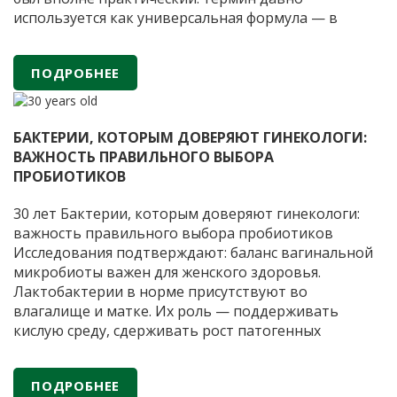
используется как универсальная формула — в
научных статьях, клинической практике,
маркетинге, в обсуждении диеты,
ПОДРОБНЕЕ
ферментированных продуктов и пробиотиков, —
«Здоровый
но
…
кишечник»
—
БАКТЕРИИ, КОТОРЫМ ДОВЕРЯЮТ ГИНЕКОЛОГИ:
что
ВАЖНОСТЬ ПРАВИЛЬНОГО ВЫБОРА
это
ПРОБИОТИКОВ
значит?
Учёные
30 лет Бактерии, которым доверяют гинекологи:
впервые
важность правильного выбора пробиотиков
дали
Исследования подтверждают: баланс вагинальной
официальное
микробиоты важен для женского здоровья.
определение
Лактобактерии в норме присутствуют во
влагалище и матке. Их роль — поддерживать
кислую среду, сдерживать рост патогенных
микроорганизмов и снижать риск воспалений.
Когда лактобактерий недостаточно из-за приема
ПОДРОБНЕЕ
антибиотиков или гормональных сбоев, могут