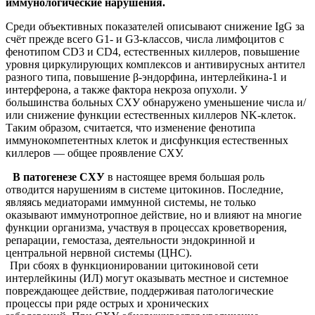
иммунологические нарушения.
Среди объективных показателей описывают снижение IgG за
счёт прежде всего G1- и G3-классов, числа лимфоцитов с
фенотипом CD3 и CD4, естественных киллеров, повышение
уровня циркулирующих комплексов и антивирусных антител
разного типа, повышение β-эндорфина, интерлейкина-1 и
интерферона, а также фактора некроза опухоли. У
большинства больных СХУ обнаружено уменьшение числа и/
или снижение функции естественных киллеров
NK
-клеток
.
Таким образом, считается, что изменение фенотипа
иммунокомпетентных клеток и дисфункция естественных
киллеров — общее проявление СХУ.
В патогенезе СХУ
в настоящее время большая роль
отводится нарушениям в системе цитокинов. Последние,
являясь медиаторами иммунной системы, не только
оказывают иммунотропное действие, но и влияют на многие
функции организма, участвуя в процессах кроветворения,
репарации, гемостаза, деятельности эндокринной и
центральной нервной системы (ЦНС).
При сбоях в функционировании цитокиновой сети
интерлейкины (ИЛ) могут оказывать местное и системное
повреждающее действие, поддерживая патологические
процессы при ряде острых и хронических