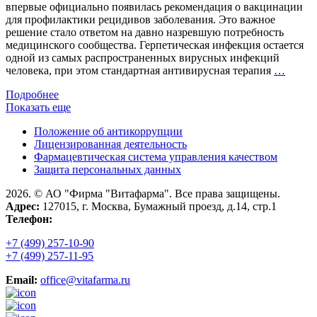
впервые официально появилась рекомендация о вакцинации
для профилактики рецидивов заболевания. Это важное
решение стало ответом на давно назревшую потребность
медицинского сообщества. Герпетическая инфекция остается
одной из самых распространенных вирусных инфекций
Вакци
человека, при этом стандартная антивирусная терапия
…
проти
Подробнее
герпес
Показать еще
вперв
включ
Положение об антикоррупции
в
Лицензированная деятельность
клини
Фармацевтическая система управления качеством
реком
Защита персональных данных
Минзд
Росси
2026. © АО "Фирма "Витафарма". Все права защищены.
Адрес:
127015, г. Москва, Бумажный проезд, д.14, стр.1
Телефон:
+7 (499) 257-10-90
+7 (499) 257-11-95
Email:
office@vitafarma.ru