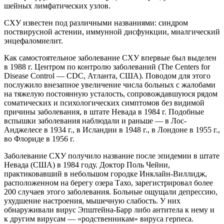
шейных лимфатических узлов.
СХУ известен под различными названиями: синдром
поствирусной
астении
, иммунной дисфункции, миалгический
энцефаломиелит.
Как самостоятельное заболевание СХУ впервые был выделен
в 1988 г. Центром по контролю заболеваний (The Centers for
Disease Control — CDC, Атланта, США). Поводом для этого
послужило внезапное увеличение числа больных с жалобами
на тяжелую постоянную усталость, сопровождавшуюся рядом
соматических и психологических симптомов без видимой
причины заболевания, в штате Невада в 1984 г. Подобные
вспышки заболевания наблюдали и раньше — в Лос-
Анджелесе в 1934 г., в Исландии в 1948 г., в Лондоне в 1955 г.,
во Флориде в 1956 г.
Заболевание СХУ получило название после эпидемии в штате
Невада (США) в 1984 году. Доктор Поль Чейни,
практиковавший в небольшом городке Инклайн-Виллидж,
расположенном на берегу озера Тахо, зарегистрировал более
200 случаев этого заболевания. Больные ощущали депрессию,
ухудшение настроения, мышечную слабость. У них
обнаруживали вирус Эпштейна-Барр либо антитела к нему и
к другим вирусам — «родственникам» вируса герпеса.