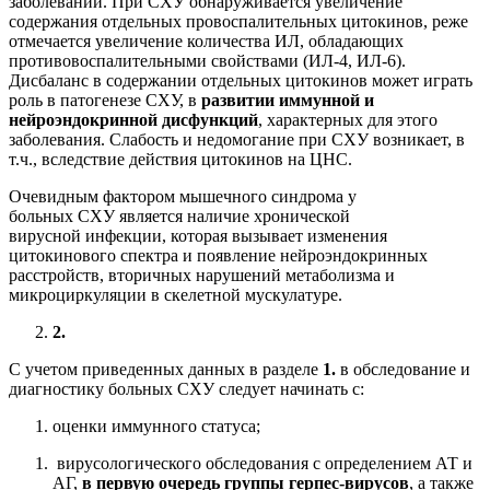
заболеваний.
При
СХУ
обнаруж
ивается
увеличение
содержания отдельных провоспалительных цитокинов, реже
отмеча
ется
увеличение количества ИЛ, обладающих
противовоспалительными свойствами (ИЛ-4, ИЛ-6).
Дисбаланс в содержании отдельных цитокинов может играть
роль в патогенезе СХУ, в
развитии иммунной и
нейроэндокринной дисфункций
, характерных для этого
заболевания.
С
лабость
и недомогание
при СХУ возникает
, в
т.ч.,
вследствие действия цитокинов на ЦНС.
Очевидным фактором
мышечн
ого
синдром
а у
больных
СХУ
является
наличие
хронической
вирусной
инфекции, которая
вызыва
е
т изменения
цитокинового спектра и появление нейроэндокринных
расстройств, вторичных нарушений метаболизма и
микроциркуляции в скелетной мускулатуре.
2
.
С учетом приведенных данных в разделе
1.
в
обследование и
диагностику
больных СХУ
следует начинать с
:
о
ценк
и
иммунного
статуса;
вирусологическо
го обследования
с определением АТ и
АГ,
в первую очередь группы герпес-вирусов
,
а
также