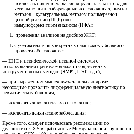
исключать наличие маркеров вирусных гепатитов
,
для
чего выполнить
лабораторные исследования
одним из
методов – к
ультуральны
м,
метод
ом п
олимеразн
ой
цепной
реакци
и
(ПЦР)
или
иммуноферментным
анализ
ом (ИФА);
п
роведения
анализов на дисбиоз ЖКТ;
с учетом наличия конкретных симптомов у больного
провести обследование:
—
ЦНС и периферической нервной системы с
использованием при необходимости современных
инструментальных методов (ЯМРТ, ПЭТ и др.)
;
—
п
ри выраженном мышечно-суставном си
ндроме
необходимо проводить диф
ференциальную диагностику
по
ревматическим болезням;
—
исключить онкологическую патологию;
— исключить психические заболевания;
Кроме того, следует использовать рекомендации по
диагностике СХУ, выработанные Международной группой по
изучению СХУ в 1994 г. опубликова
нные
на основе