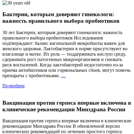
что
это
Бактерии, которым доверяют гинекологи:
значит?
Учёные
важность правильного выбора пробиотиков
впервые
дали
30 лет Бактерии, которым доверяют гинекологи: важность
официал
правильного выбора пробиотиков Исследования
определ
подтверждают: баланс вагинальной микробиоты важен для
женского здоровья. Лактобактерии в норме присутствуют во
влагалище и матке. Их роль — поддерживать кислую среду,
сдерживать рост патогенных микроорганизмов и снижать
риск воспалений. Когда лактобактерий недостаточно из-за
приема антибиотиков или гормональных сбоев, могут помочь
Бактерии,
препараты с пробиотиками.
…
которым
Подробнее
доверяют
гинекологи:
важность
Вакцинация против герпеса впервые включена в
правильного
выбора
клинические рекомендации Минздрава России
пробиотиков
Вакцинация против герпеса впервые включена в клинические
рекомендации Минздрава России В обновленной версии
клинических рекомендаций по лечению простого герпеса