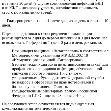
в течение 30 дней (в случае возникновения инфекций ВДП
или ЖКТ – дозировку удвоить, антибиотики принимать
строго по назначению врача)
;
— Гиаферон ректально по 1 свече два раза в день в течение 10
дней.
С целью подготовки к непосредственно вакцинации —
рекомендуется за 2 дня до
перв
ой инъекции и 3 дня после нее
использовать Гиаферон по 1 свече 2 раза в день ректально.
Вакцинация вакциной «Витагерпавак» в соответствии с
Методическими указаниями МР 3.3.1.002-10
«Иммунизация вакциной «Витагерпавак»
(герпетическая культурная инактивированная сухая) для
профилактики рецидивов инфекции, обусловленной
вирусами простого герпеса 1 и 2 типов»,
утвержденными Руководителем Федеральной службы
по надзору в сфере зашиты прав потребителей и
благополучия человека, Главным
государственным
санитарным врачом Российской
Федерации Г.Г. Онищенко 28 июня 2010 г.
На следующем этапе осуществляется индивидуальная
комплексная симптома
тическая терапия.