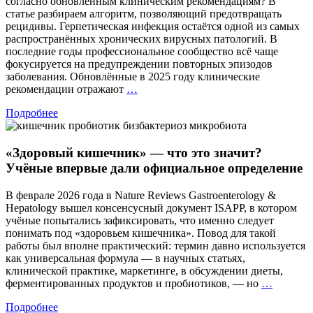
согласно обновленным клиническим рекомендациям? В
статье разбираем алгоритм, позволяющий предотвращать
рецидивы. Герпетическая инфекция остаётся одной из самых
распространённых хронических вирусных патологий. В
последние годы профессиональное сообщество всё чаще
фокусируется на предупреждении повторных эпизодов
заболевания. Обновлённые в 2025 году клинические
Герпес:
рекомендации отражают
…
на
Подробнее
шаг
впереди
рецидива
«Здоровый кишечник» — что это значит?
Учёные впервые дали официальное определение
В феврале 2026 года в Nature Reviews Gastroenterology &
Hepatology вышел консенсусный документ ISAPP, в котором
учёные попытались зафиксировать, что именно следует
понимать под «здоровьем кишечника». Повод для такой
работы был вполне практический: термин давно используется
как универсальная формула — в научных статьях,
клинической практике, маркетинге, в обсуждении диеты,
«Здоро
ферментированных продуктов и пробиотиков, — но
…
кишечн
Подробнее
—