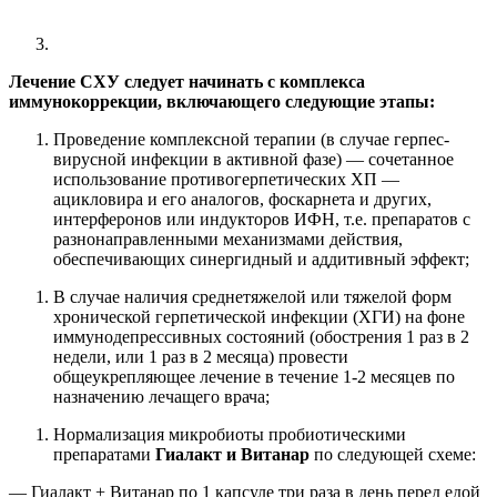
Лечение СХУ следует начинать с комплекса
иммунокоррекции, включающего следующие этапы:
Проведение комплексной терапии (в случае герпес-
вирусной инфекции в активной фазе) — сочетанное
использование противогерпетических ХП —
ацикловира и его аналогов, фоскарнета и других,
интерферонов или индукторов ИФН, т.е. препаратов с
разнонаправленными механизмами действия,
обеспечивающих синергидный и аддитивный эффект;
В случае наличия среднетяжелой или тяжелой форм
хронической герпетической инфекции (ХГИ) на фоне
иммунодепрессивных состояний (обострения 1 раз в 2
недели, или 1 раз в 2 месяца) провести
общеукрепляющее лечение в течение 1-2 месяцев
по
назначению лечащего врача;
Нормализация микробиоты пробиотическими
препаратами
Гиалакт и Витанар
по следующей схеме:
— Гиалакт + Витанар по 1 капсуле три раза в день перед едой