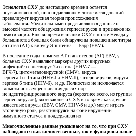
Этиология СХУ
до настоящего времени остается
неустановленной
, но в подавляющем числе исследований
превалирует
вирусная теория происхождения
заболевания.
Убедительными представляются данные о
высокой частоте о
бнаруже
ния герпесвирусов и признаков их
реактивации.
Еще во время вспышки СХУ в штате Невада у
большинства больных были обнаружены повышенные титры
антител (АТ) к вирусу Эпштейна — Барр (EBV).
В последние годы, помимо АТ и антигенов (АГ) EВV, у
больных СХУ выявляют маркеры других вирусных
инфекций:
герпесвирус 7-го типа (
HHV-7 —
ВГЧ-7
)
,
цитомегаловирусной (CMV), вируса
герпеса
I
и
II
типа (HHV-l и HHV-
II
), энтеровирусов, вируса
герпеса 6 типа (HHV-6)
,
и др.
Полностью не исключается
возможность существования до сих пор
не
идентифицированного вируса (ве
роятнее всего, из группы
герпес-вирусов), вызывающего СХУ, в то время как другие
известные вирусы (EBV, CMV, HHV-6 и др.) могут играть
вторичную роль, реактивируясь на фоне нарушений
иммунного статуса и поддерживая их.
Многочисленные данные указывают на то, что при СХУ
наблюдаются как количественные, так и функциональные