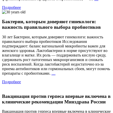
кишечн
Подробнее
—
что
это
Бактерии, которым доверяют гинекологи:
значит?
Учёные
важность правильного выбора пробиотиков
впервые
дали
30 лет Бактерии, которым доверяют гинекологи: важность
официал
правильного выбора пробиотиков Исследования
определ
подтверждают: баланс вагинальной микробиоты важен для
женского здоровья. Лактобактерии в норме присутствуют во
влагалище и матке. Их роль — поддерживать кислую среду,
сдерживать рост патогенных микроорганизмов и снижать
риск воспалений. Когда лактобактерий недостаточно из-за
приема антибиотиков или гормональных сбоев, могут помочь
Бактерии,
препараты с пробиотиками.
…
которым
Подробнее
доверяют
гинекологи:
важность
Вакцинация против герпеса впервые включена в
правильного
выбора
клинические рекомендации Минздрава России
пробиотиков
Вакцинация против герпеса впервые включена в клинические