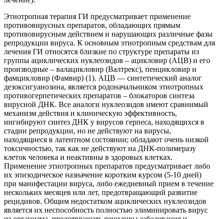
Этиотропная терапия ГИ предусматривает применение
противовирусных препаратов, обладающих прямым
противовирусным действием и нарушающих различные фазы
репродукции вируса. К основным этиотропным средствам для
лечения ГИ относятся близкие по структуре препараты из
группы ациклических нуклеозидов – ацикловир (АЦВ) и его
производные – валацикловир (Валтрекс), пенцикловир и
фамцикловир (Фамвир) (1). АЦВ — синтетический аналог
дезоксигуанозина, является родоначальником этиотропных
противогерпетических препаратов – блокаторов синтеза
вирусной ДНК. Все аналоги нуклеозидов имеют сравнимый
механизм действия и клиническую эффективность,
ингибируют синтез ДНК у вирусов герпеса, находящихся в
стадии репродукции, но не действуют на вирусы,
находящиеся в латентном состоянии; обладают очень низкой
токсичностью, так как не действуют на ДНК-полимеразу
клеток человека и неактивны в здоровых клетках.
Применение этиотропных препаратов предусматривает либо
их эпизодическое назначение коротким курсом (5-10 дней)
при манифестации вируса, либо ежедневный прием в течение
нескольких месяцев или лет, предотвращающий развитие
рецидивов. Общим недостатком ациклических нуклеозидов
является их неспособность полностью элиминировать вирус
из организма, предотвращать рецидивы заболевания и