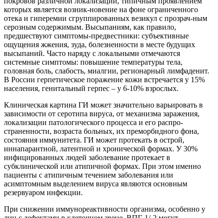
покровов различной локализации, типичным проявлением
которых является возник-новение на фоне ограниченного
отека и гиперемии сгруппированных везикул с прозрач-ным
серозным содержимым. Высыпаниям, как правило,
предшествуют симптомы-предвестники: субъективные
ощущения жжения, зуда, болезненности в месте будущих
высыпаний. Часто наряду с локальными отмечаются
системные симптомы: повышение температуры тела,
головная боль, слабость, миалгии, регионарный лимфаденит.
В России герпетическое поражение кожи встречается у 15%
населения, генитальный герпес – у 6-10% взрослых.
Клиническая картина ГИ может значительно варьировать в
зависимости от серотипа вируса, от механизма заражения,
локализации патологического процесса и его распро-
страненности, возраста больных, их преморбидного фона,
состояния иммунитета. ГИ может протекать в острой,
иннапарантной, латентной и хронической формах. У 30%
инфицированных людей заболевание протекает в
субклинической или атипичной формах. При этом именно
пациенты с атипичным течением заболевания или
асимптомным выделением вируса являются основным
резервуаром инфекции.
При снижении иммунореактивности организма, особенно у
лиц с дефектами в клеточном звене, ВПГ-1/-2 могут