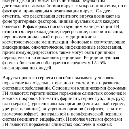
иммуно-дефицит может быть не только результатом
длительного взаимодействия вируса с макро-организмом, но и
фактором, приводящим к реактивации вируса. Следует
отметить, что реактивация латентного вируса возникает на
фоне триггерных факторов, индиви-дуальных для каждого
больного. К факторам, способствующим манифестации ГИ,
отно-сятся: переохлаждение, перегревание, гиперинсоляция,
нервно-эмоциональный стресс, медицинские и
косметологические манипуляции. Фоновые и сопутствующие
эндокринные, онкологические, инфекционные заболевания,
прием иммунодепрессантов также могут быть причиной
периодически возникающих рецидивов. Рецидивирующая
форма заболевания наблюдается в среднем у 12-25%
инфицированных людей.
Вирусы простого герпеса способны вызывать у человека
поражение как отдельных органов и систем, так и развитие
системных заболеваний. Основными клиническими фор-мами
ГИ являются: герпетическое поражение слизистых оболочек и
кожных покровов (стоматит, фарингит, герпес губ, лица, рук),
глаз (кератит), урогенитальных органов (генитальный герпес,
уретрит, цервицит), внутренних органов (эзофагит, гепатит,
гломерулонефрит), центральной и периферической нервных
систем (менингит, энцефа-лит). Наиболее частыми формами
ГИ являются поражения слизистых оболочек и кожных