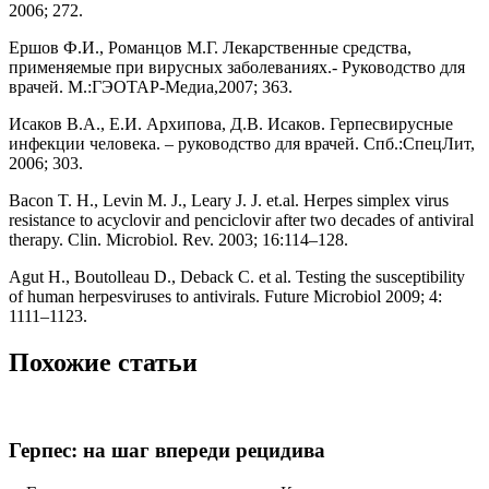
2006; 272.
Ершов Ф.И., Романцов М.Г. Лекарственные средства,
применяемые при вирусных заболеваниях.- Руководство для
врачей. М.:ГЭОТАР-Медиа,2007; 363.
Исаков В.А., Е.И. Архипова, Д.В. Исаков. Герпесвирусные
инфекции человека. – руководство для врачей. Спб.:СпецЛит,
2006; 303.
Bacon T. H., Levin M. J., Leary J. J. et.al. Herpes simplex virus
resistance to acyclovir and penciclovir after two decades of antiviral
therapy. Clin. Microbiol. Rev. 2003; 16:114–128.
Agut H., Boutolleau D., Deback C. et al. Testing the susceptibility
of human herpesviruses to antivirals. Future Microbiol 2009; 4:
1111–1123.
Похожие статьи
Герпес: на шаг впереди рецидива