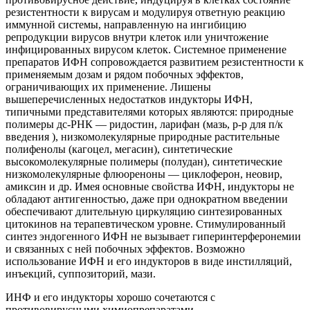
резистентности к вирусам и модулируя ответную реакцию
иммунной системы, направленную на ингибицию
репродукции вирусов внутри клеток или уничтожение
инфицированных вирусом клеток. Системное применение
препаратов ИФН сопровождается развитием резистентности к
применяемым дозам и рядом побочных эффектов,
ограничивающих их применение. Лишены
вышеперечисленных недостатков индукторы ИФН,
типичными представителями которых являются: природные
полимеры дс-РНК — ридостин, ларифан (мазь, р-р для п/к
введения ), низкомолекулярные природные растительные
полифенолы (кагоцел, мегасин), синтетические
высокомолекулярные полимеры (полудан), синтетические
низкомолекулярные флюореноны — циклоферон, неовир,
амиксин и др. Имея основные свойства ИФН, индукторы не
обладают антигенностью, даже при однократном введении
обеспечивают длительную циркуляцию синтезированных
цитокинов на терапевтическом уровне. Стимулированный
синтез эндогенного ИФН не вызывает гиперинтерферонемии
и связанных с ней побочных эффектов. Возможно
использование ИФН и его индукторов в виде инстилляций,
инъекций, суппозиторий, мази.
ИНФ и его индукторы хорошо сочетаются с
противовирусными химиопрепаратами,