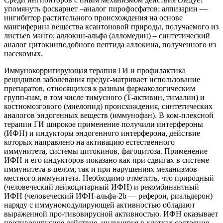
упомянуть фоскарнет –аналог пирофосфатов; алпизарин —
ингибитор растительного происхождения на основе
мангиферина вещества ксантоновой природы, получаемого из
листьев манго; аллокин-альфа (алломедин) – синтетический
аналог цитокинподобного пептида аллокина, полученного из
насекомых.
Иммунокорригирующая терапия ГИ и профилактика
рецидивов заболевания предус-матривает использование
препаратов, относящихся к разным фармакологическим
групп-пам, в том числе тимусного (Т-активин, тималин) и
костномозгового (миелопид) происхождения, синтетических
аналогов эндогенных веществ (иммунофан). В ком-плексной
терапии ГИ широкое применение получили интерфероны
(ИФН) и индукторы эндогенного интерферона, действие
которых направлено на активацию естественного
иммунитета, системы цитокинов, фагоцитоза. Применение
ИФН и его индукторов показано как при сдвигах в системе
иммунитета в целом, так и при нарушениях механизмов
местного иммунитета. Необходимо отметить, что природный
(человеческий лейкоцитарный ИФН) и рекомбинантный
ИФН (человеческий ИФН-альфа-2b — реферон, риальдерон)
наряду с иммуномодулирующей активностью обладают
выраженной про-тивовирусной активностью. ИФН оказывает
противовирусное действие, индуцируя в клетках состояние