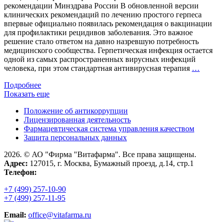
рекомендации Минздрава России В обновленной версии
клинических рекомендаций по лечению простого герпеса
впервые официально появилась рекомендация о вакцинации
для профилактики рецидивов заболевания. Это важное
решение стало ответом на давно назревшую потребность
медицинского сообщества. Герпетическая инфекция остается
одной из самых распространенных вирусных инфекций
Вакци
человека, при этом стандартная антивирусная терапия
…
проти
Подробнее
герпес
Показать еще
вперв
включ
Положение об антикоррупции
в
Лицензированная деятельность
клини
Фармацевтическая система управления качеством
реком
Защита персональных данных
Минзд
Росси
2026. © АО "Фирма "Витафарма". Все права защищены.
Адрес:
127015, г. Москва, Бумажный проезд, д.14, стр.1
Телефон:
+7 (499) 257-10-90
+7 (499) 257-11-95
Email:
office@vitafarma.ru