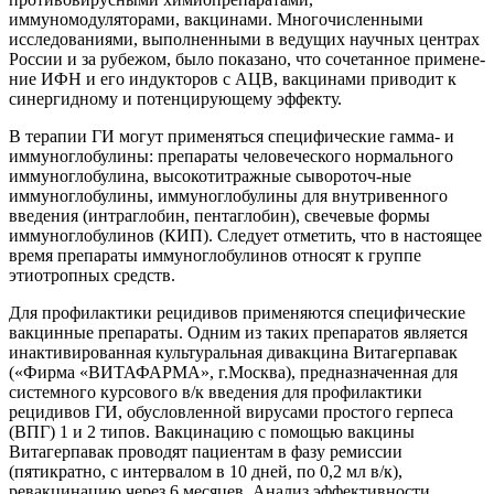
иммуномодуляторами, вакцинами. Многочисленными
исследованиями, выполненными в ведущих научных центрах
России и за рубежом, было показано, что сочетанное примене-
ние ИФН и его индукторов с АЦВ, вакцинами приводит к
синергидному и потенцирующему эффекту.
В терапии ГИ могут применяться специфические гамма- и
иммуноглобулины: препараты человеческого нормального
иммуноглобулина, высокотитражные сывороточ-ные
иммуноглобулины, иммуноглобулины для внутривенного
введения (интраглобин, пентаглобин), свечевые формы
иммуноглобулинов (КИП). Следует отметить, что в настоящее
время препараты иммуноглобулинов относят к группе
этиотропных средств.
Для профилактики рецидивов применяются специфические
вакцинные препараты. Одним из таких препаратов является
инактивированная культуральная дивакцина Витагерпавак
(«Фирма «ВИТАФАРМА», г.Москва), предназначенная для
системного курсового в/к введения для профилактики
рецидивов ГИ, обусловленной вирусами простого герпеса
(ВПГ) 1 и 2 типов. Вакцинацию с помощью вакцины
Витагерпавак проводят пациентам в фазу ремиссии
(пятикратно, с интервалом в 10 дней, по 0,2 мл в/к),
ревакцинацию через 6 месяцев. Анализ эффективности