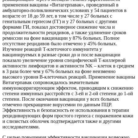
применения вакцины «Витагерпавак», проведенный в
амбулаторно-поликлинических условиях у 54 пациентов в
возрасте от 18 до 59 лет, в том числе у 27 больных с
генитальным герпесом (ГГ) и у 27 больных с другими
формами ГИ, показал достоверное снижение числа и
продолжительности рецидивов, а также удлинение сроков
ремиссии на фоне вакцинации у 87% больных. Полное
отсутствие рецидивов было отмечено у 45% больных.
Изучение реакций Т-клеточного иммунитета у
вакцинируемых в разные сроки до и после вакцинации
показало увеличение уровня специфической Т-киллерной
активности лимфоцитов и активности NK – клеток в среднем
в 3 раза более чем у 67% больных на фоне неизменно
высокого уровня В-клеточных реакций. Применение вакцины
Витагерпавак сопровождалось значительным
иммунокорригирующим эффектом, приводящим к снижению
степени иммунных расстройств с 3-ей и 2-ой степени до 1-ой
степени. После окончания вакцинации у всех больных
отмечено прекращение вирусемии по данным ПЦР.
Эффективность и безопасность ее использования в терапии
рецидивирующих форм простого герпеса с поражением кожи
и слизистых оболочек подтверждается также и другими
исследователями.
С целью повышения эффективности вакцинации возможно