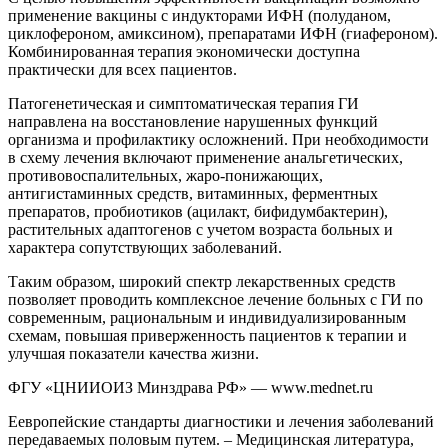
применение вакцины с индукторами ИФН (полуданом,
циклофероном, амиксином), препаратами ИФН (гиафероном).
Комбинированная терапия экономически доступна
практически для всех пациентов.
Патогенетическая и симптоматическая терапия ГИ
направлена на восстановление нарушенных функций
организма и профилактику осложнений. При необходимости
в схему лечения включают применение анальгетических,
противовоспалительных, жаро-понижающих,
антигистаминных средств, витаминных, ферментных
препаратов, пробиотиков (ацилакт, бифидумбактерин),
растительных адаптогенов с учетом возраста больных и
характера сопутствующих заболеваний.
Таким образом, широкий спектр лекарственных средств
позволяет проводить комплексное лечение больных с ГИ по
современным, рациональным и индивидуализированным
схемам, повышая приверженность пациентов к терапии и
улучшая показатели качества жизни.
ФГУ «ЦНИИОИЗ Минздрава РФ» — www.mednet.ru
Еевропейские стандарты диагностики и лечения заболеваний
передаваемых половым путем. – Медицинская литература,