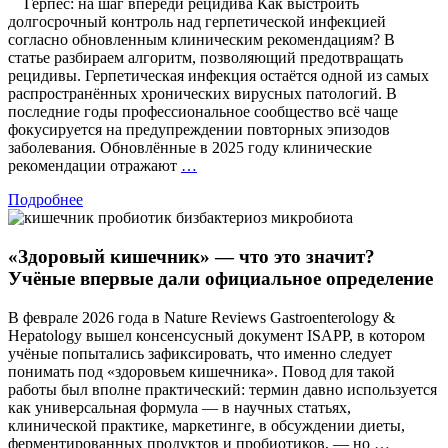
Герпес: на шаг впереди рецидива Как выстроить
долгосрочный контроль над герпетической инфекцией
согласно обновленным клиническим рекомендациям? В
статье разбираем алгоритм, позволяющий предотвращать
рецидивы. Герпетическая инфекция остаётся одной из самых
распространённых хронических вирусных патологий. В
последние годы профессиональное сообщество всё чаще
фокусируется на предупреждении повторных эпизодов
заболевания. Обновлённые в 2025 году клинические
Герпес:
рекомендации отражают
…
на
Подробнее
шаг
впереди
рецидива
«Здоровый кишечник» — что это значит?
Учёные впервые дали официальное определение
В феврале 2026 года в Nature Reviews Gastroenterology &
Hepatology вышел консенсусный документ ISAPP, в котором
учёные попытались зафиксировать, что именно следует
понимать под «здоровьем кишечника». Повод для такой
работы был вполне практический: термин давно используется
как универсальная формула — в научных статьях,
клинической практике, маркетинге, в обсуждении диеты,
«Здоро
ферментированных продуктов и пробиотиков, — но
…