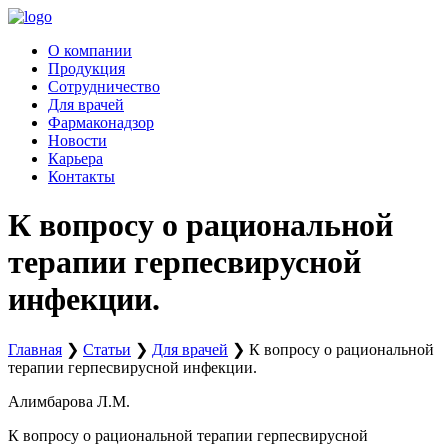
Перейти
к
О компании
содержимому
Продукция
Сотрудничество
Для врачей
Фармаконадзор
Новости
Карьера
Контакты
К вопросу о рациональной
терапии герпесвирусной
инфекции.
Главная
❯
Статьи
❯
Для врачей
❯
К вопросу о рациональной
терапии герпесвирусной инфекции.
Алимбарова Л.М.
К вопросу о рациональной терапии герпесвирусной