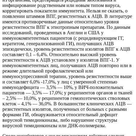
инфицирование родственным или новым типом вируса,
корригировать показатели иммунитета. Нельзя не сказать, о
появлении штаммов ВПГ, резистентных к АЦВ. В литературе
имеются противоречивые данные относительно уровня
резистентности ВПГ к этиотропным препаратам. По данным
исследований, проведенных в Англии и США у
иммунокомпетентных пациентов (с рецидивирующим ГГ,
кератитом, генерализованной ГИ), получавших АЦВ
эпизодически, уровень резистентности изолятов ВПГ к АЦВ
составляет 0,1 – 6,4%. Относительно высокий уровень
резистентности к АЦВ установлен у изолятов ВПГ-1. У
иммунокомпетентных лиц, получавших АЦВ повторно или в
режиме длительной профилактической или
иммуносупрессивной терапии, уровень резистентности выше
и составляет 6,0% -17,0%, у лиц с умеренной степенью
иммунодефицита — 3,5% — 10%, у ВИЧ-положительных
пациентов — 3,5% — 17,0%; у реципиентов органов и тканей
– 2,5% — 10,0%, у реципиентов гемопоэтических стволовых
клеток – 4,1% — 36,0%. В большинстве клинических АЦВ —
резистентных изолятов, полученных от больных с разными
формами ГИ, обнаруживается относительный дефицит
вирусной тимидинкиназы, либо нарушение структуры
вирусной тимидинкиназы или ДНК-полимеразы.
Среди ингибиторов с иным механизмом действия следует