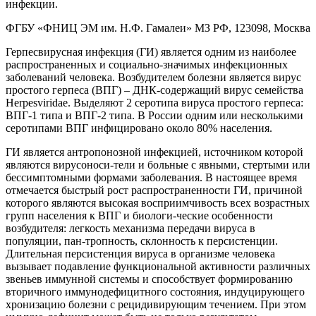
инфекции.
ФГБУ «ФНИЦ ЭМ им. Н.Ф. Гамалеи» МЗ РФ, 123098, Москва
Герпесвирусная инфекция (ГИ) является одним из наиболее
распространенных и социально-значимых инфекционных
заболеваний человека. Возбудителем болезни является вирус
простого герпеса (ВПГ) – ДНК-содержащий вирус семейства
Herpesviridae. Выделяют 2 серотипа вируса простого герпеса:
ВПГ-1 типа и ВПГ-2 типа. В России одним или несколькими
серотипами ВПГ инфицировано около 80% населения.
ГИ является антропонозной инфекцией, источником которой
являются вирусоноси-тели и больные с явными, стертыми или
бессимптомными формами заболевания. В настоящее время
отмечается быстрый рост распространенности ГИ, причиной
которого являются высокая восприимчивость всех возрастных
групп населения к ВПГ и биологи-ческие особенности
возбудителя: легкость механизма передачи вируса в
популяции, пан-тропность, склонность к персистенции.
Длительная персистенция вируса в организме человека
вызывает подавление функциональной активности различных
звеньев иммунной системы и способствует формированию
вторичного иммунодефицитного состояния, индуцирующего
хронизацию болезни с рецидивирующим течением. При этом