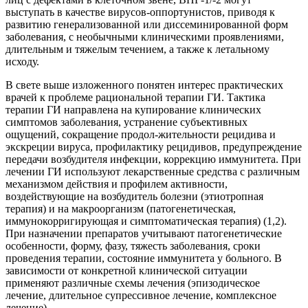
выступать в качестве вирусов-оппортунистов, приводя к
развитию генерализованной или диссеминированной форм
заболевания, с необычными клиническими проявлениями,
длительным и тяжелым течением, а также к летальному
исходу.
В свете выше изложенного понятен интерес практических
врачей к проблеме рациональной терапии ГИ. Тактика
терапии ГИ направлена на купирование клинических
симптомов заболевания, устранение субъективных
ощущений, сокращение продол-жительности рецидива и
экскреции вируса, профилактику рецидивов, предупреждение
передачи возбудителя инфекции, коррекцию иммунитета. При
лечении ГИ используют лекарственные средства с различным
механизмом действия и профилем активности,
воздействующие на возбудитель болезни (этиотропная
терапия) и на макроорганизм (патогенетическая,
иммунокорригирующая и симптоматическая терапия) (1,2).
При назначении препаратов учитывают патогенетические
особенности, форму, фазу, тяжесть заболевания, сроки
проведения терапии, состояние иммунитета у больного. В
зависимости от конкретной клинической ситуации
применяют различные схемы лечения (эпизодическое
лечение, длительное супрессивное лечение, комплексное
лечение).